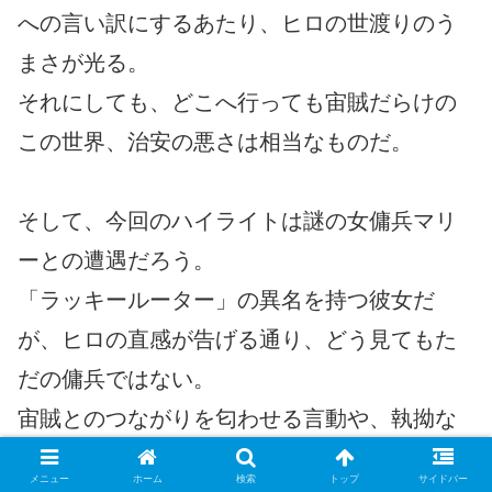
への言い訳にするあたり、ヒロの世渡りのう
まさが光る。
それにしても、どこへ行っても宙賊だらけの
この世界、治安の悪さは相当なものだ。
そして、今回のハイライトは謎の女傭兵マリ
ーとの遭遇だろう。
「ラッキールーター」の異名を持つ彼女だ
が、ヒロの直感が告げる通り、どう見てもた
だの傭兵ではない。
宙賊とのつながりを匂わせる言動や、執拗な
監視は不気味ですらある。 極めつけは、次の
メニュー
ホーム
検索
トップ
サイドバー