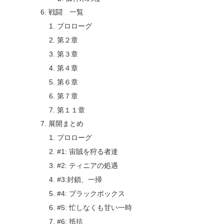
戦闘 一覧
プロローグ
第２章
第３章
第４章
第６章
第７章
第１１章
展開まとめ
プロローグ
#1: 宙賊を狩る者達
#2: ティニアの処遇
#3:封鎖、一掃
#4: ブラックボックス
#5: 忙しなくも甘い一時
#6: 抵抗