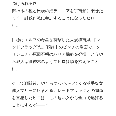
つけられる!?
御神木の種と氏族の姫ティニアを宇宙船に乗せた
まま、討伐作戦に参加することになったヒロ一
行。
目標はエルフの母星を襲撃した大規模宙賊団”レ
ッドフラッグ”だ。戦闘中のピンチの場面で、ク
リシュナが原因不明のバリア機能を発揮。どうや
ら犯人は御神木のようでヒロは頭を抱えること
に。
そして戦闘後、やたらつっかかってくる派手な女
傭兵マリーに絡まれる。レッドフラッグとの関係
を直感したヒロは、この厄い女から全力で逃げる
ことにするが――？