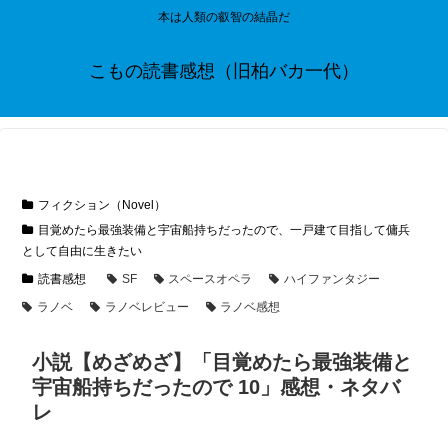
本は人類の叡智の結晶だ
こもの読書感想（旧柏バカ一代）
フィクション（Novel）
目覚めたら最強装備と宇宙船持ちだったので、一戸建て目指して傭兵
として自由に生きたい
読書感想
SF
スペースオペラ
ハイファンタジー
ラノベ
ラノベレビュー
ラノベ感想
小説【めざめざ】「目覚めたら最強装備と
宇宙船持ちだったので 10」感想・ネタバ
レ