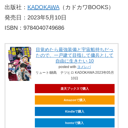
出版社：
KADOKAWA
（カドカワBOOKS）
発売日：2023年5月10日
ISBN：9784040749686
目覚めたら最強装備と宇宙船持ちだっ
たので、一戸建て目指して傭兵として
自由に生きたい 10
posted with
ヨメレバ
リュート/鍋島 テツヒロ KADOKAWA 2023年05月
10日
楽天ブックスで購入
Amazonで購入
Kindleで購入
hontoで購入