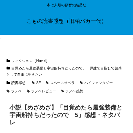
本は人類の叡智の結晶だ
こもの読書感想（旧柏バカ一代）
フィクション（Novel）
目覚めたら最強装備と宇宙船持ちだったので、一戸建て目指して傭兵
として自由に生きたい
読書感想
SF
スペースオペラ
ハイファンタジー
ラノベ
ラノベレビュー
ラノベ感想
小説【めざめざ】「目覚めたら最強装備と
宇宙船持ちだったので 5」感想・ネタバ
レ