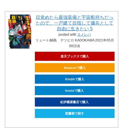
目覚めたら最強装備と宇宙船持ちだっ
たので、一戸建て目指して傭兵として
自由に生きたい 5
posted with
ヨメレバ
リュート/鍋島 テツヒロ KADOKAWA 2021年05月
08日頃
楽天ブックスで購入
Amazonで購入
Kindleで購入
hontoで購入
紀伊國屋書店で購入
図書館で探す