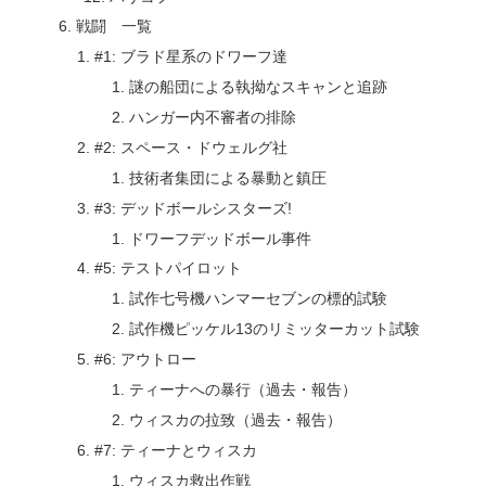
戦闘 一覧
#1: ブラド星系のドワーフ達
謎の船団による執拗なスキャンと追跡
ハンガー内不審者の排除
#2: スペース・ドウェルグ社
技術者集団による暴動と鎮圧
#3: デッドボールシスターズ!
ドワーフデッドボール事件
#5: テストパイロット
試作七号機ハンマーセブンの標的試験
試作機ピッケル13のリミッターカット試験
#6: アウトロー
ティーナへの暴行（過去・報告）
ウィスカの拉致（過去・報告）
#7: ティーナとウィスカ
ウィスカ救出作戦