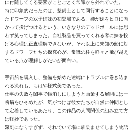
に付随してくる要素がことごとく常識から外れていた。
特に印象的だったのは、整備士として同行することになっ
たドワーフの双子姉妹の初登場である。姉が妹をヒロに向
かって投げつけるという、いきなりのデッドボールには思
わず笑ってしまった。自社製品を買ってくれる客に妹を投
げる心理は正直理解できないが、それ以上に未知の船に対
するドワーフたちの探究心が、常識の枠を軽々と飛び越え
ている点が理解しがたいが面白い。
宇宙船を購入し、整備を始めた途端にトラブルに巻き込ま
れる流れも、もはや様式美であった。
仕事の失敗を閨事で帳消しにしようと画策する展開には一
瞬眉をひそめたが、気がつけば彼女たちが自然に仲間とし
て定着しているあたり、この作品の人間関係の組み立て方
は軽妙であった。
深刻になりすぎず、それでいて場に馴染ませてしまう物語