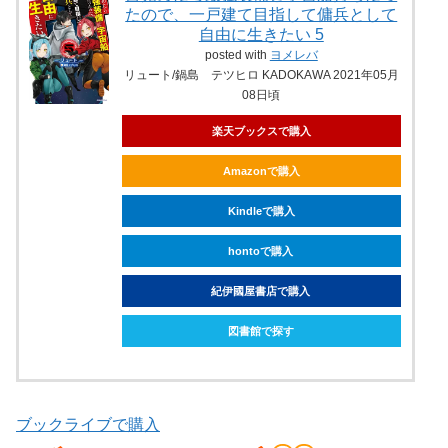
たので、一戸建て目指して傭兵として
自由に生きたい 5
posted with
ヨメレバ
リュート/鍋島 テツヒロ KADOKAWA 2021年05月
08日頃
楽天ブックスで購入
Amazonで購入
Kindleで購入
hontoで購入
紀伊國屋書店で購入
図書館で探す
ブックライブで購入