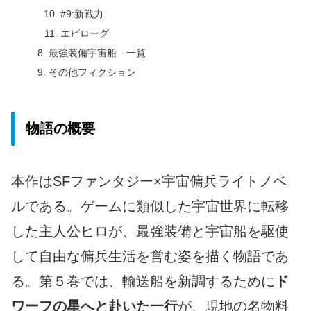
#9:新戦力
エピローグ
最強装備宇宙船 一覧
その他フィクション
物語の概要
本作はSFファンタジー×宇宙傭兵ライトノベ
ルである。ゲームに類似した宇宙世界に転移
した主人公ヒロが、最強装備と宇宙船を駆使
して自由な傭兵生活を営む姿を描く物語であ
る。第５巻では、輸送船を新調するために
ド
ワーフの星へと赴いた一行
が、現地の名物料