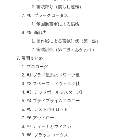
宙賊狩り（慣らし運転）
#8: ブラックロータス
帝国航宙軍による臨検
#9: 新戦力
囮作戦による宙賊討伐（第一波）
宙賊討伐（第二波・おかわり）
展開まとめ
プロローグ
#1:ブラド星系のドワーフ達
#2:スペース・ドウェルグ社
#3: デッドボールシスターズ!
#4:ブラドプライムコロニー
#5: テストパイロット
#6:アウトロー
#7:ティーナとウィスカ
#8: ブラックロータス