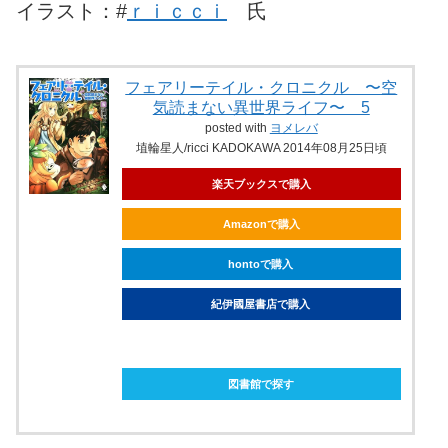
イラスト：#
ｒｉｃｃｉ
氏
フェアリーテイル・クロニクル 〜空
気読まない異世界ライフ〜 5
posted with
ヨメレバ
埴輪星人/ricci KADOKAWA 2014年08月25日頃
楽天ブックスで購入
Amazonで購入
hontoで購入
紀伊國屋書店で購入
ebookjapanで購入
図書館で探す