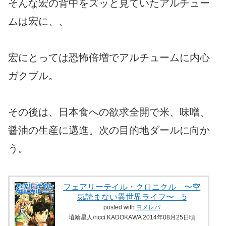
そんな宏の背中をズッと見ていたアルチュー
ムは宏に、、
宏にとっては恐怖倍増でアルチュームに内心
ガクブル。
その後は、日本食への欲求全開で米、味噌、
醤油の生産に邁進。次の目的地ダールに向か
う。
フェアリーテイル・クロニクル 〜空
気読まない異世界ライフ〜 5
posted with
ヨメレバ
埴輪星人/ricci KADOKAWA 2014年08月25日頃