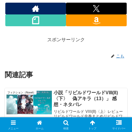
スポンサーリンク
こも
関連記事
小説「リビルドワールドVIII(8)
フィクション（Novel）
〈下〉 偽アキラ（13）」 感
想・ネタバレ
リビルドワールド VIII(8)〈上〉レビュー
リビルドワールド全巻まとめリビルドワ
ールド IX(9)〈上〉レビューどんな本？長
いなと思ったら578ページ。凄い量だった
メニュー
ホーム
検索
トップ
サイドバー
が、面白くてあっという間に読み終わっ