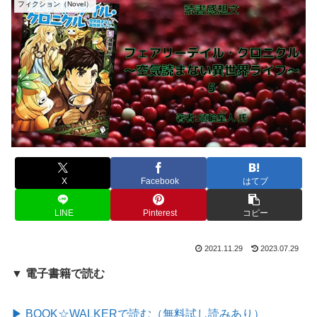
フィクション（Novel）
X
Facebook
はてブ
LINE
Pinterest
コピー
2021.11.29
2023.07.29
▼ 電子書籍で読む
▶ BOOK☆WALKERで読む（無料試し読みあり）