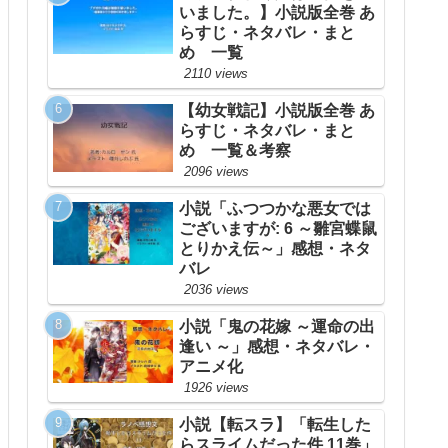
いました。】小説版全巻 あ
らすじ・ネタバレ・まと
め 一覧
2110 views
【幼女戦記】小説版全巻 あ
らすじ・ネタバレ・まと
め 一覧＆考察
2096 views
小説「ふつつかな悪女では
ございますが: 6 ～雛宮蝶鼠
とりかえ伝～」感想・ネタ
バレ
2036 views
小説「鬼の花嫁 ～運命の出
逢い ～」感想・ネタバレ・
アニメ化
1926 views
小説【転スラ】「転生した
らスライムだった件 11巻」