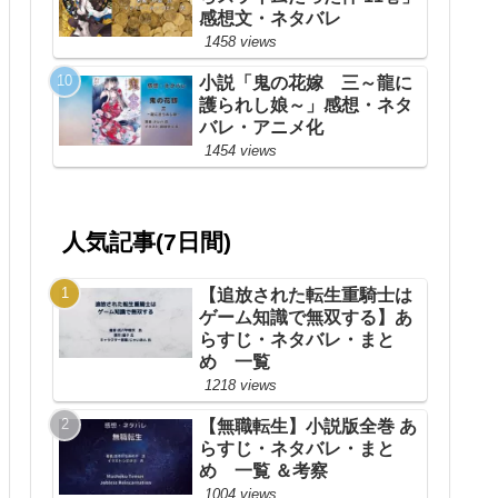
感想文・ネタバレ
1458 views
小説「鬼の花嫁 三～龍に
護られし娘～」感想・ネタ
バレ・アニメ化
1454 views
人気記事(7日間)
【追放された転生重騎士は
ゲーム知識で無双する】あ
らすじ・ネタバレ・まと
め 一覧
1218 views
【無職転生】小説版全巻 あ
らすじ・ネタバレ・まと
め 一覧 ＆考察
1004 views