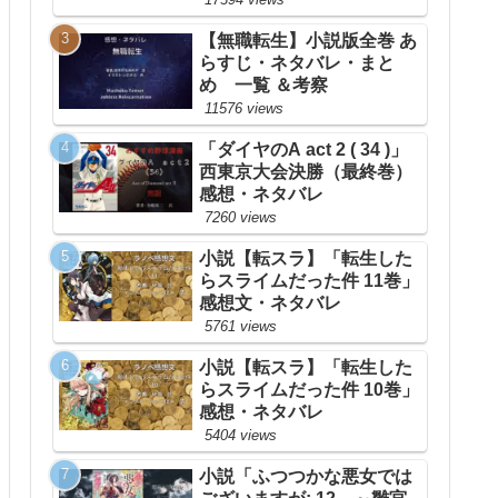
【無職転生】小説版全巻 あ
らすじ・ネタバレ・まと
め 一覧 ＆考察
11576 views
「ダイヤのA act 2 ( 34 )」
西東京大会決勝（最終巻）
感想・ネタバレ
7260 views
小説【転スラ】「転生した
らスライムだった件 11巻」
感想文・ネタバレ
5761 views
小説【転スラ】「転生した
らスライムだった件 10巻」
感想・ネタバレ
5404 views
小説「ふつつかな悪女では