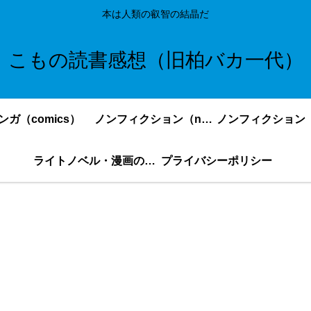
本は人類の叡智の結晶だ
こもの読書感想（旧柏バカ一代）
ンガ（comics）
ノンフィクション（nonfiction）更新順
ライトノベル・漫画の感想・ネタバレまとめ｜こもの読書感想
プライバシーポリシー