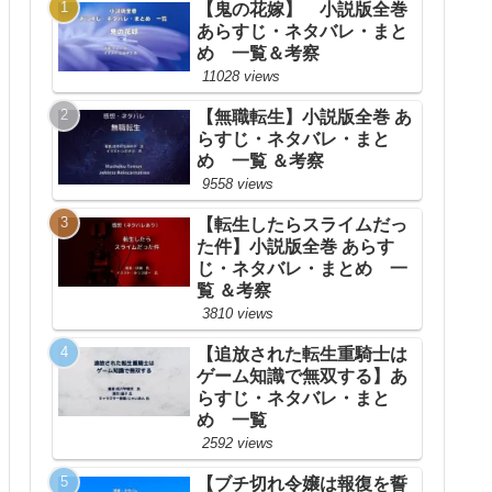
【鬼の花嫁】 小説版全巻
あらすじ・ネタバレ・まと
め 一覧＆考察
11028 views
【無職転生】小説版全巻 あ
らすじ・ネタバレ・まと
め 一覧 ＆考察
9558 views
【転生したらスライムだっ
た件】小説版全巻 あらす
じ・ネタバレ・まとめ 一
覧 ＆考察
3810 views
【追放された転生重騎士は
ゲーム知識で無双する】あ
らすじ・ネタバレ・まと
め 一覧
2592 views
【ブチ切れ令嬢は報復を誓