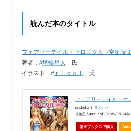
読んだ本のタイトル
フェアリーテイル・クロニクル ~空気読
著者：#
埴輪星人
氏
イラスト：#
ｒｉｃｃｉ
氏
フェアリーテイル・ク
posted with
ヨメレバ
埴輪星人/ricci KADOKAWA 2014
楽天ブックスで購入
Am