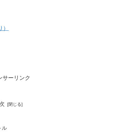
り）
ンサーリンク
次
トル