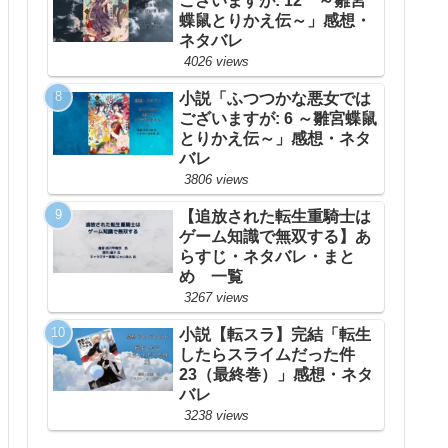
ございますが: 12 ～雛宮
蝶鼠とりかえ伝～」感想・
ネタバレ
4026 views
小説「ふつつかな悪女では
ございますが: 6 ～雛宮蝶鼠
とりかえ伝～」感想・ネタ
バレ
3806 views
【追放された転生重騎士は
ゲーム知識で無双する】あ
らすじ・ネタバレ・まと
め 一覧
3267 views
小説【転スラ】完結「転生
したらスライムだった件
23（最終巻）」感想・ネタ
バレ
3238 views