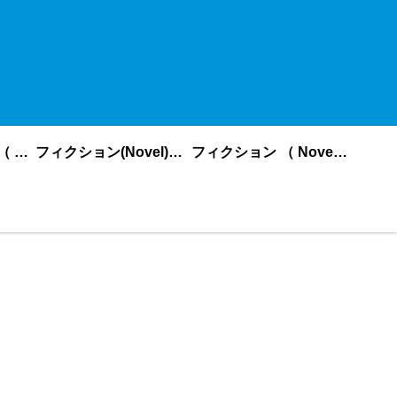
ノンフィクション （ nonfiction ） あいうえお順
フィクション(Novel)更新順
フィクション （ Novel ） あいうえお順