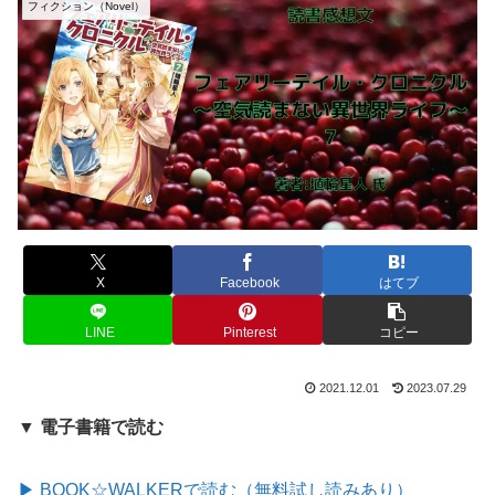
フィクション（Novel）
X
Facebook
はてブ
LINE
Pinterest
コピー
2021.12.01
2023.07.29
▼ 電子書籍で読む
▶ BOOK☆WALKERで読む（無料試し読みあり）