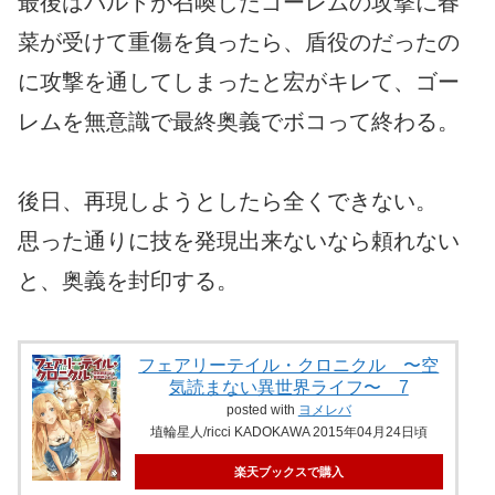
最後はバルトが召喚したゴーレムの攻撃に春
菜が受けて重傷を負ったら、盾役のだったの
に攻撃を通してしまったと宏がキレて、ゴー
レムを無意識で最終奥義でボコって終わる。
後日、再現しようとしたら全くできない。
思った通りに技を発現出来ないなら頼れない
と、奥義を封印する。
フェアリーテイル・クロニクル 〜空
気読まない異世界ライフ〜 7
posted with
ヨメレバ
埴輪星人/ricci KADOKAWA 2015年04月24日頃
楽天ブックスで購入