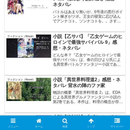
ネタバレ
バトルはあまり無いが、6号達の悪行ポイ
ント稼ぎがツボ。王女の寝室に忍び込ん
でアンナコト、ソンナコトを。。さすが
は変態集団。。やる事がマトモじゃ無いw
読んだ本のタイトル#戦闘員派遣します！
3著者:#暁なつめ氏 イラスト: #カカオ_
小説【乙サバ】「乙女ゲームのヒ
フィクション（Novel）
ランタン ...
ロインで最強サバイバル 9」感
想・ネタバレ
どんな本？『乙女ゲームのヒロインで最
強サバイバル』は、春の日びより氏によ
る異世界バトルファンタジー小説であ
る。本作は、剣と魔法の世界「シエル」
を舞台に、孤児として育った少女アーリ
シアが、とある事件を契機に自身が乙女
小説「異世界料理道2」感想・ネ
フィクション（Novel）
ゲームのヒロインであること...
タバレ 背水の陣のファ家
物語の概要『異世界料理道 2』は、EDA
による異世界グルメファンタジー小説の
第2巻である。本作は、料理の概念が存在
しない異世界に迷い込んだ見習い料理
人・津留見明日太（アスタ）が、現代日
本の料理知識と技術を駆使して異世界の
小説【絶対神】「ブサメンガチフ
フィクション（Novel）
人々に食の喜びを伝え...
ァイター」爆誕!? 感想・ネタバ
メニュー
ホーム
検索
トップ
サイドバー
レ