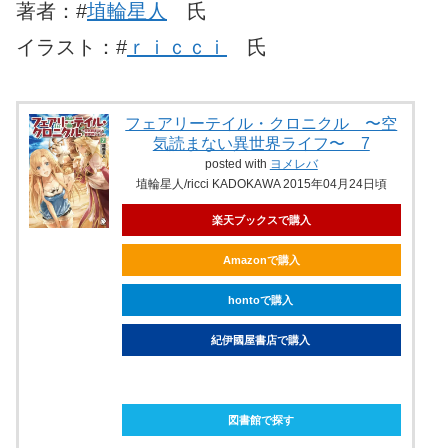
著者：#
埴輪星人
氏
イラスト：#
ｒｉｃｃｉ
氏
フェアリーテイル・クロニクル 〜空
気読まない異世界ライフ〜 7
posted with
ヨメレバ
埴輪星人/ricci KADOKAWA 2015年04月24日頃
楽天ブックスで購入
Amazonで購入
hontoで購入
紀伊國屋書店で購入
ebookjapanで購入
図書館で探す