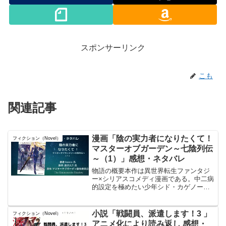
スポンサーリンク
こも
関連記事
漫画「陰の実力者になりたくて！
フィクション（Novel）
マスターオブガーデン～七陰列伝
～（1）」感想・ネタバレ
物語の概要本作は異世界転生ファンタジ
ー×シリアスコメディ漫画である。中二病
的設定を極めたい少年シド・カゲノー
が、異世界で「影の実力者」を自称し、
ノリで結成した少女たち＝七陰と共に“正
義の味方ごっこ”を展開する。彼の冗談混
小説「戦闘員、派遣します！3 」
フィクション（Novel）
じりの虚構はやがて真...
アニメ化により読み返し 感想・