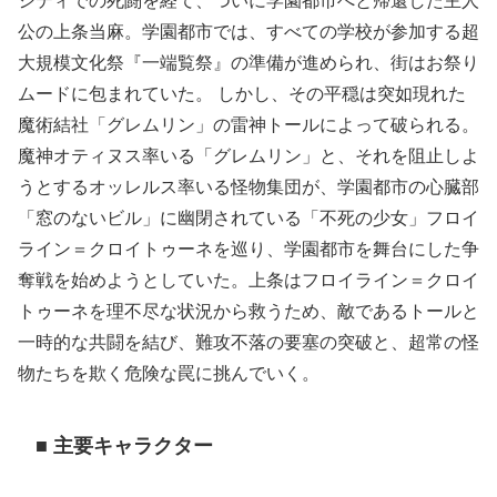
シティでの死闘を経て、ついに学園都市へと帰還した主人
公の上条当麻。学園都市では、すべての学校が参加する超
大規模文化祭『一端覧祭』の準備が進められ、街はお祭り
ムードに包まれていた。 しかし、その平穏は突如現れた
魔術結社「グレムリン」の雷神トールによって破られる。
魔神オティヌス率いる「グレムリン」と、それを阻止しよ
うとするオッレルス率いる怪物集団が、学園都市の心臓部
「窓のないビル」に幽閉されている「不死の少女」フロイ
ライン＝クロイトゥーネを巡り、学園都市を舞台にした争
奪戦を始めようとしていた。上条はフロイライン＝クロイ
トゥーネを理不尽な状況から救うため、敵であるトールと
一時的な共闘を結び、難攻不落の要塞の突破と、超常の怪
物たちを欺く危険な罠に挑んでいく。
■ 主要キャラクター