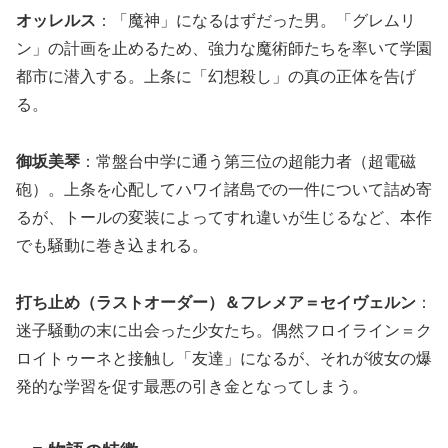
オッレルス
：「魔神」になるはずだった男。「グレムリ
ン」の計画を止めるため、強力な魔術師たちを率いて学園
都市に潜入する。上条に「幻想殺し」の真の正体を告げ
る。
御坂美琴
：常盤台中学に通う第三位の超能力者（超電磁
砲）。上条を心配してハワイ諸島での一件について詰め寄
るが、トールの変装によってすれ違いが生じるなど、本作
でも騒動に巻き込まれる。
打ち止め（ラストオーダー）＆フレメア＝セイヴェルン
：
迷子騒動の末に出会った少女たち。偶然フロイライン＝ク
ロイトゥーネと接触し「友達」になるが、それが彼女の爆
発的な学習を促す最悪の引き金となってしまう。