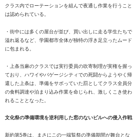
クラス内でローテーションを組んで夜通し作業を行うこと
は認められている。
・街中には多くの屋台が並び、買い出しに走る学生たちで
溢れ返るなど、学園都市全体が独特の浮き足立ったムード
に包まれる。
・上条当麻のクラスでは実行委員の吹寄制理が実権を握っ
ており、ハワイやバゲージシティでの死闘からようやく帰
還した上条は、準備をサボっていた罰としてクラス全員分
の食料調達や泊まり込み作業を命じられ、激しくこき使わ
れることとなった。
文化祭の準備環境を逆利用した窓のないビルへの侵入作戦
新約第5巻は、まさにこの一端覧祭の準備期間が舞台とな