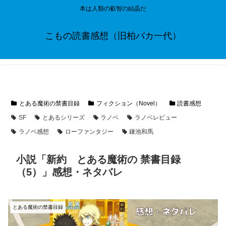
本は人類の叡智の結晶だ
こもの読書感想（旧柏バカ一代）
とある魔術の禁書目録
フィクション（Novel）
読書感想
SF
とあるシリーズ
ラノベ
ラノベレビュー
ラノベ感想
ローファンタジー
鎌池和馬
小説「新約 とある魔術の 禁書目録
（5）」感想・ネタバレ
とある魔術の禁書目録