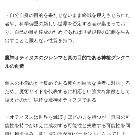
・自分自身の目的を果たせないまま終戦を迎えさせられた
者や、科学偏重の新しい世界を否定する者が集まってお
り、自己の目的達成のためであれば世界規模の悲劇を生み
出すことも厭わない性質を持つ。
魔神オティヌスのジレンマと真の目的である神槍グングニ
ルの創造
個人の不満の寄せ集めである彼らが巨大な勝者に対抗する
ため、魔術サイドを代表するに相応しい強大な象徴として
据えたのが、純粋な魔神オティヌスである。
・オティヌスは世界を滅ぼすほどの力を持つが、無限の可
能性を持つがゆえに成功する可能性と失敗する可能性を同
時に抱え込み、常に成功率が50パーセントになってしま