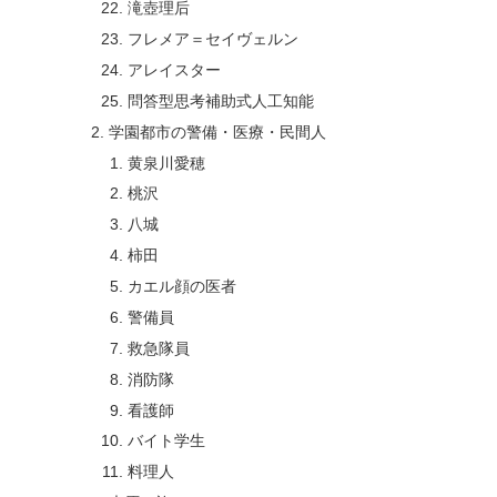
滝壺理后
フレメア＝セイヴェルン
アレイスター
問答型思考補助式人工知能
学園都市の警備・医療・民間人
黄泉川愛穂
桃沢
八城
柿田
カエル顔の医者
警備員
救急隊員
消防隊
看護師
バイト学生
料理人