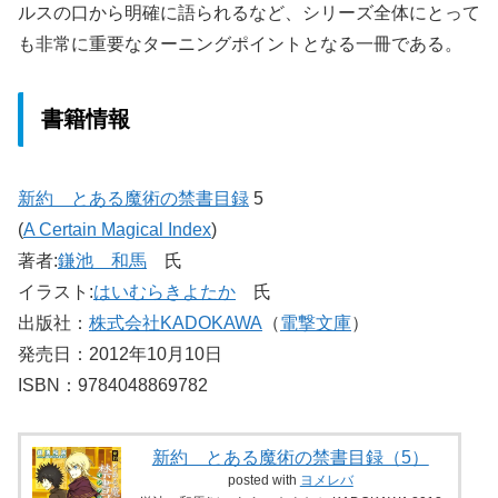
ルスの口から明確に語られるなど、シリーズ全体にとって
も非常に重要なターニングポイントとなる一冊である。
書籍情報
新約 とある魔術の禁書目録
5
(
A Certain Magical Index
)
著者:
鎌池 和馬
氏
イラスト:
はいむらきよたか
氏
出版社：
株式会社KADOKAWA
（
電撃文庫
）
発売日：2012年10月10日
ISBN：9784048869782
新約 とある魔術の禁書目録（5）
posted with
ヨメレバ