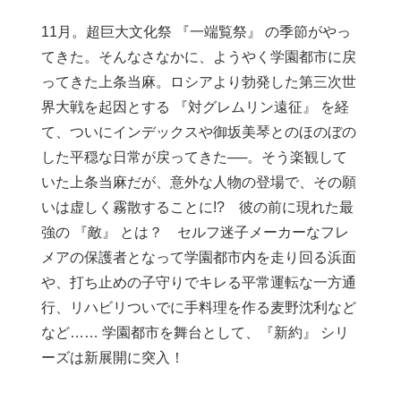
11月。超巨大文化祭 『一端覧祭』 の季節がやっ
てきた。そんなさなかに、ようやく学園都市に戻
ってきた上条当麻。ロシアより勃発した第三次世
界大戦を起因とする 『対グレムリン遠征』 を経
て、ついにインデックスや御坂美琴とのほのぼの
した平穏な日常が戻ってきた──。そう楽観して
いた上条当麻だが、意外な人物の登場で、その願
いは虚しく霧散することに!? 彼の前に現れた最
強の 『敵』 とは？ セルフ迷子メーカーなフレ
メアの保護者となって学園都市内を走り回る浜面
や、打ち止めの子守りでキレる平常運転な一方通
行、リハビリついでに手料理を作る麦野沈利など
など…… 学園都市を舞台として、『新約』 シリ
ーズは新展開に突入！