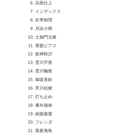
浜面仕上
インデックス
吹寄制理
月詠小萌
土御門元春
青髪ピアス
姫神秋沙
雲川芹亜
雲川鞠亜
御坂美鈴
芳川桔梗
打ち止め
番外個体
絹旗最愛
フレンダ
黒夜海鳥