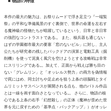
■ 物語の特徴
本作の最大の魅力は、お祭りムードで浮き足立つ『一端覧
祭』の平和な準備風景のすぐ裏側で、世界の命運を左右す
る魔神級の怪物たちが暗躍しているという、日常と非日常
の強烈なコントラストである,。 また、核兵器も通じない
はずの学園都市最大の要塞「窓のないビル」に対し、主人
公たちが研究者の残したバックドアの演算と電動工具（掘
削機）を使って泥臭く風穴を空けようとする攻略戦は非常
にスリリングである,,。加えて、正面から戦えば勝ち目の
ない「グレムリン」と「オッレルス勢力」の両方を偽情報
で罠にはめ、同士討ちや足止めを狙う上条の頭脳戦とタイ
ムリミットサスペンスが展開される点も、他のバトル作品
とは一線を画す面白さとなっている,,。 さらに、物語の核
心である上条の右手「幻想殺し」の正体（魔神が歪めた世
界を元に戻すための「基準点・バックアップ」）がオッレ