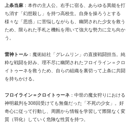
上条当麻
：本作の主人公。右手に宿る、あらゆる異能を打
ち消す「幻想殺し」を持つ高校生。自身を操ろうとする
様々な「思惑」に苦悩しながらも、幽閉された少女を救う
ため、限られた手札と機転を用いて強大な勢力に立ち向か
う。
雷神トール
：魔術結社「グレムリン」の直接戦闘担当。純
粋な戦闘を好み、理不尽に幽閉されたフロイライン＝クロ
イトゥーネを救うため、自らの組織を裏切って上条に共闘
を持ちかける。
フロイライン＝クロイトゥーネ
：中世の魔女狩りにおける
神明裁判を308回受けても無傷だった「不死の少女」。好
奇心に従って行動し、周囲から情報を学習して際限なく変
質（羽化）していく危険な性質を持つ。