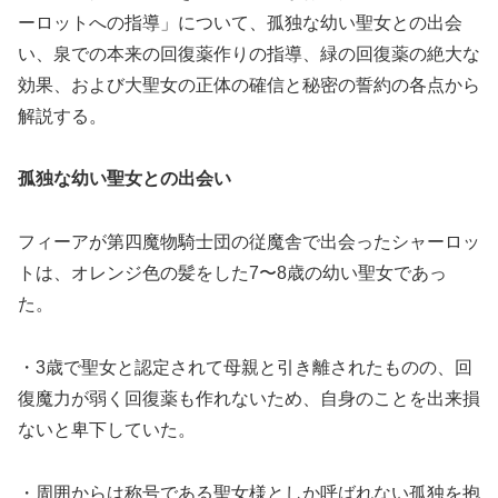
ーロットへの指導」について、孤独な幼い聖女との出会
い、泉での本来の回復薬作りの指導、緑の回復薬の絶大な
効果、および大聖女の正体の確信と秘密の誓約の各点から
解説する。
孤独な幼い聖女との出会い
フィーアが第四魔物騎士団の従魔舎で出会ったシャーロッ
トは、オレンジ色の髪をした7〜8歳の幼い聖女であっ
た。
・3歳で聖女と認定されて母親と引き離されたものの、回
復魔力が弱く回復薬も作れないため、自身のことを出来損
ないと卑下していた。
・周囲からは称号である聖女様としか呼ばれない孤独を抱