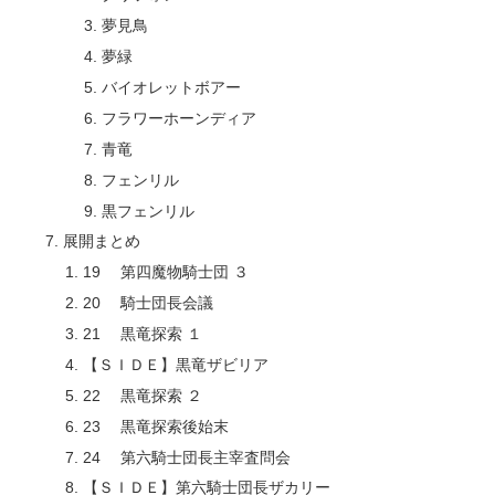
夢見鳥
夢緑
バイオレットボアー
フラワーホーンディア
青竜
フェンリル
黒フェンリル
展開まとめ
19 第四魔物騎士団 ３
20 騎士団長会議
21 黒竜探索 １
【ＳＩＤＥ】黒竜ザビリア
22 黒竜探索 ２
23 黒竜探索後始末
24 第六騎士団長主宰査問会
【ＳＩＤＥ】第六騎士団長ザカリー