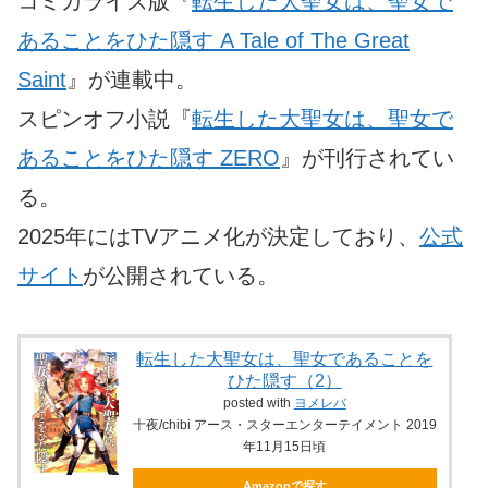
コミカライズ版『
転生した大聖女は、聖女で
あることをひた隠す A Tale of The Great
Saint
』が連載中。
スピンオフ小説『
転生した大聖女は、聖女で
あることをひた隠す ZERO
』が刊行されてい
る。
2025年にはTVアニメ化が決定しており、
公式
サイト
が公開されている。
転生した大聖女は、聖女であることを
ひた隠す（2）
posted with
ヨメレバ
十夜/chibi アース・スターエンターテイメント 2019
年11月15日頃
Amazonで探す