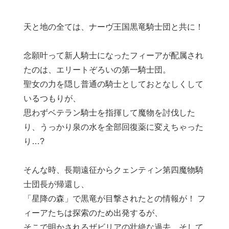
天と地の全ては、ナーヴ王国黒竜騎士団と共に！
念願叶って新人騎士になったフィーアが配属され
たのは、エリートぞろいの第一騎士団。
聖女の力を隠し普通の騎士としておとなしくして
いるつもりが、
思わずベテラン騎士を指揮して魔物を討伐した
り、うっかり泉の水を全部回復薬に変えちゃった
り…?
そんな時、長期遠征からクェンティン第四魔物騎
士団長が帰還し、
「星降の森」で黒竜が目撃されたとの情報が！ フ
ィーアたちは探索のため出発するが、
そこで明かされるザビリアの壮絶な過去。そして