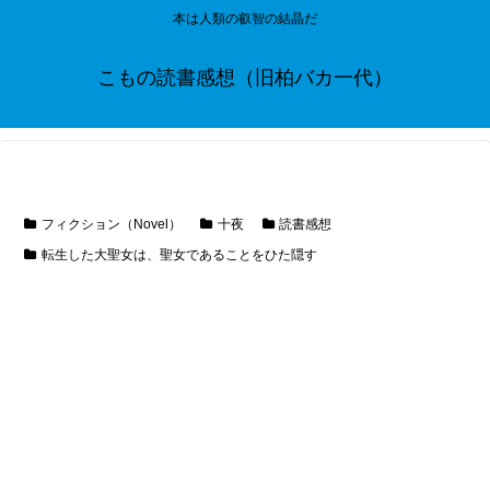
本は人類の叡智の結晶だ
こもの読書感想（旧柏バカ一代）
フィクション（Novel）
十夜
読書感想
転生した大聖女は、聖女であることをひた隠す