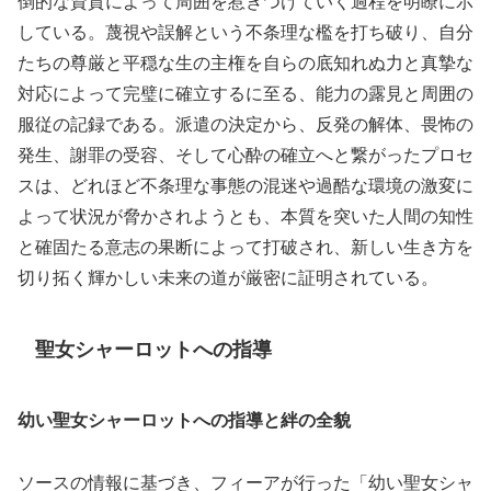
倒的な資質によって周囲を惹きつけていく過程を明瞭に示
している。蔑視や誤解という不条理な檻を打ち破り、自分
たちの尊厳と平穏な生の主権を自らの底知れぬ力と真摯な
対応によって完璧に確立するに至る、能力の露見と周囲の
服従の記録である。派遣の決定から、反発の解体、畏怖の
発生、謝罪の受容、そして心酔の確立へと繋がったプロセ
スは、どれほど不条理な事態の混迷や過酷な環境の激変に
よって状況が脅かされようとも、本質を突いた人間の知性
と確固たる意志の果断によって打破され、新しい生き方を
切り拓く輝かしい未来の道が厳密に証明されている。
聖女シャーロットへの指導
幼い聖女シャーロットへの指導と絆の全貌
ソースの情報に基づき、フィーアが行った「幼い聖女シャ