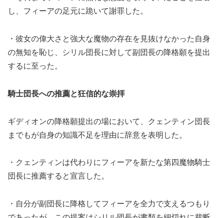
し、フィーアの足元に跪いて謝罪した。
・彼女の偉大さと強大な魔物の存在を見抜けなかった自身
の無知を恥じ、シリル団長に対して副団長の降格願を提出
するに至った。
騎士団長への推薦と狂信的な崇拝
ギディオンの降格願提出の場において、クェンティン団長
までもが自身の知識不足を理由に辞意を表明した。
・クェンティンは代わりにフィーアを新たな第四魔物騎士
団長に推薦すると宣言した。
・自分が副団長に降格してフィーアを全力で支えるつもり
であったが、この提案はシリル団長が書類を細切れに裁断