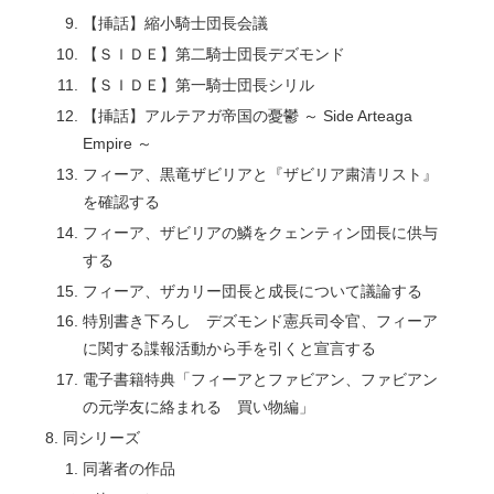
【挿話】縮小騎士団長会議
【ＳＩＤＥ】第二騎士団長デズモンド
【ＳＩＤＥ】第一騎士団長シリル
【挿話】アルテアガ帝国の憂鬱 ～ Side Arteaga
Empire ～
フィーア、黒竜ザビリアと『ザビリア粛清リスト』
を確認する
フィーア、ザビリアの鱗をクェンティン団長に供与
する
フィーア、ザカリー団長と成長について議論する
特別書き下ろし デズモンド憲兵司令官、フィーア
に関する諜報活動から手を引くと宣言する
電子書籍特典「フィーアとファビアン、ファビアン
の元学友に絡まれる 買い物編」
同シリーズ
同著者の作品