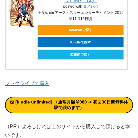
ひた隠す（2）
posted with
ヨメレバ
十夜/chibi アース・スターエンターテイメント 2019
年11月15日頃
Amazonで探す
Kindleで探す
図書館で探す
ブックライブで購入
📖 [kindle unlimited
]
（通常月額￥980 ➔
初回30日間無料体
験
で読めます）
（PR）よろしければ上のサイトから購入して頂けると幸
いです。