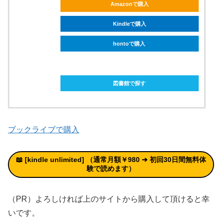
Amazonで購入
Kindleで購入
hontoで購入
ebookjapanで購入
図書館で探す
ブックライブで購入
📖 [kindle unlimited
]
（通常月額￥980 ➔
初回30日間無料体
験
で読めます）
（PR）よろしければ上のサイトから購入して頂けると幸
いです。