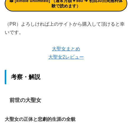
📖 [kindle unlimited
]
（通常月額￥980 ➔
初回30日間無料体
験
で読めます）
（PR）よろしければ上のサイトから購入して頂けると幸
いです。
大聖女まとめ
大聖女2レビュー
考察・解説
前世の大聖女
大聖女の正体と悲劇的生涯の全貌