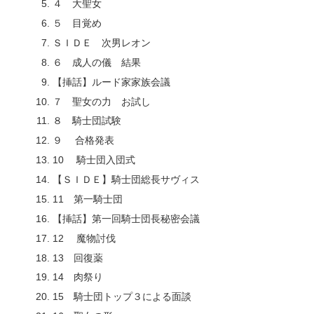
４ 大聖女
５ 目覚め
ＳＩＤＥ 次男レオン
６ 成人の儀 結果
【挿話】ルード家家族会議
７ 聖女の力 お試し
８ 騎士団試験
９ 合格発表
10 騎士団入団式
【ＳＩＤＥ】騎士団総長サヴィス
11 第一騎士団
【挿話】第一回騎士団長秘密会議
12 魔物討伐
13 回復薬
14 肉祭り
15 騎士団トップ３による面談