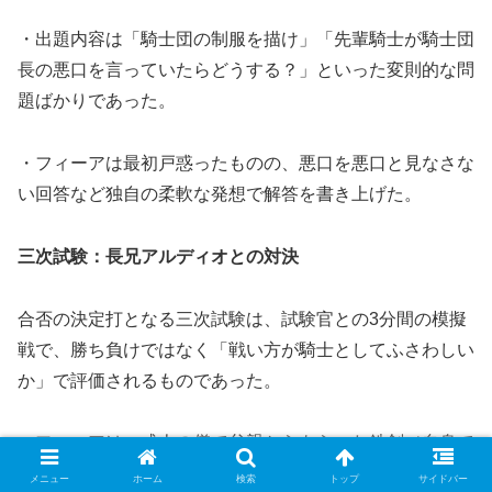
・出題内容は「騎士団の制服を描け」「先輩騎士が騎士団
長の悪口を言っていたらどうする？」といった変則的な問
題ばかりであった。
・フィーアは最初戸惑ったものの、悪口を悪口と見なさな
い回答など独自の柔軟な発想で解答を書き上げた。
三次試験：長兄アルディオとの対決
合否の決定打となる三次試験は、試験官との3分間の模擬
戦で、勝ち負けではなく「戦い方が騎士としてふさわしい
か」で評価されるものであった。
・フィーアは、成人の儀で父親からもらった鉄剣（自身で
魔法効果を付与し、さらに隠蔽魔法をかけたもの）を使用
メニュー
ホーム
検索
トップ
サイドバー