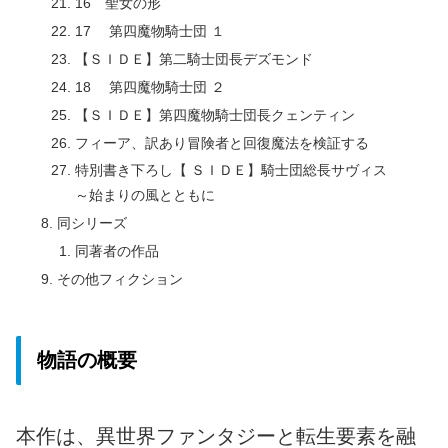
16 聖女の形
17 第四魔物騎士団 １
【ＳＩＤＥ】第二騎士団長デズモンド
18 第四魔物騎士団 ２
【ＳＩＤＥ】第四魔物騎士団長クェンティン
フィーア、訳あり冒険者と回復魔法を検証する
特別書き下ろし【 ＳＩＤＥ】騎士団総長サヴィス
～始まりの風とともに
同シリーズ
同著者の作品
その他フィクション
物語の概要
本作は、異世界ファンタジーと転生要素を融