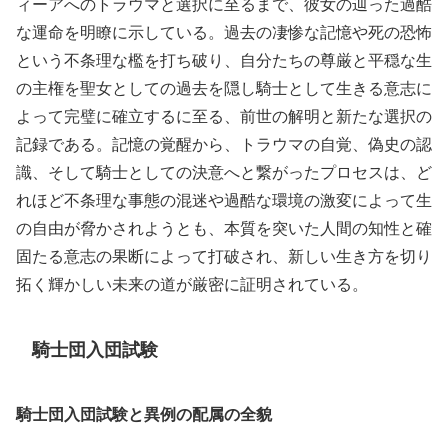
ィーアへのトラウマと選択に至るまで、彼女の辿った過酷
な運命を明瞭に示している。過去の凄惨な記憶や死の恐怖
という不条理な檻を打ち破り、自分たちの尊厳と平穏な生
の主権を聖女としての過去を隠し騎士として生きる意志に
よって完璧に確立するに至る、前世の解明と新たな選択の
記録である。記憶の覚醒から、トラウマの自覚、偽史の認
識、そして騎士としての決意へと繋がったプロセスは、ど
れほど不条理な事態の混迷や過酷な環境の激変によって生
の自由が脅かされようとも、本質を突いた人間の知性と確
固たる意志の果断によって打破され、新しい生き方を切り
拓く輝かしい未来の道が厳密に証明されている。
騎士団入団試験
騎士団入団試験と異例の配属の全貌