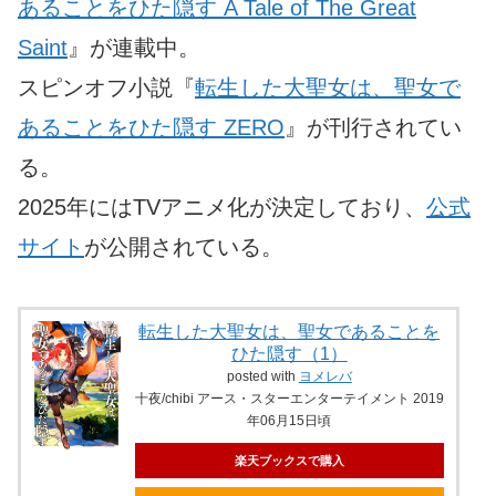
あることをひた隠す A Tale of The Great
Saint
』が連載中。
スピンオフ小説『
転生した大聖女は、聖女で
あることをひた隠す ZERO
』が刊行されてい
る。
2025年にはTVアニメ化が決定しており、
公式
サイト
が公開されている。
転生した大聖女は、聖女であることを
ひた隠す（1）
posted with
ヨメレバ
十夜/chibi アース・スターエンターテイメント 2019
年06月15日頃
楽天ブックスで購入