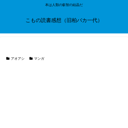
本は人類の叡智の結晶だ
こもの読書感想（旧柏バカ一代）
アオアシ
マンガ