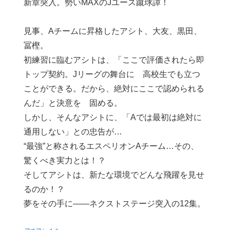
新章突入。勢いMAXのJユース蹴球譚！
見事、Aチームに昇格したアシト、大友、黒田、
冨樫。
初練習に臨むアシトは、「ここで評価されたら即
トップ契約。Jリーグの舞台に 高校生でも立つ
ことができる。だから、絶対にここで認められる
んだ」と決意を 固める。
しかし、そんなアシトに、「Aでは最初は絶対に
通用しない」との忠告が…
“最強”と称されるエスペリオンAチーム…その、
驚くべき実力とは！？
そしてアシトは、新たな環境でどんな飛躍を見せ
るのか！？
夢をその手に――ネクストステージ突入の12集。