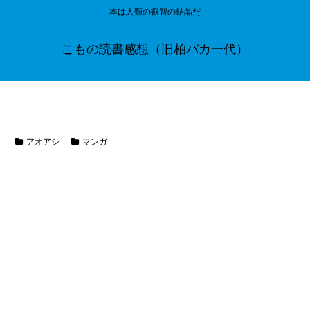
本は人類の叡智の結晶だ
こもの読書感想（旧柏バカ一代）
アオアシ
マンガ