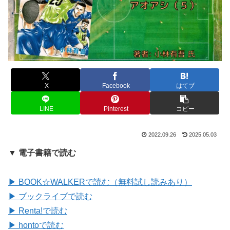
X
Facebook
はてブ
LINE
Pinterest
コピー
2022.09.26
2025.05.03
▼ 電子書籍で読む
▶ BOOK☆WALKERで読む（無料試し読みあり）
▶ ブックライブで読む
▶ Renta!で読む
▶ hontoで読む