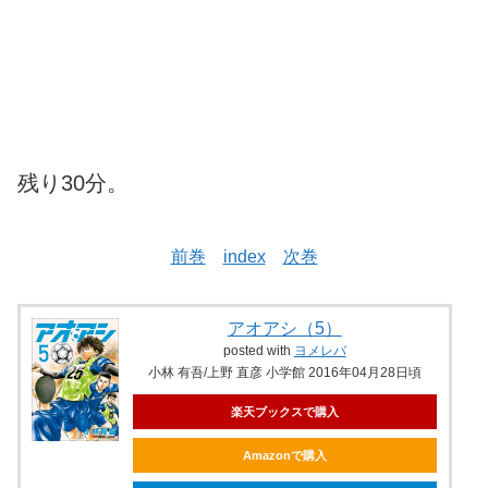
残り30分。
前巻
index
次巻
アオアシ（5）
posted with
ヨメレバ
小林 有吾/上野 直彦 小学館 2016年04月28日頃
楽天ブックスで購入
Amazonで購入