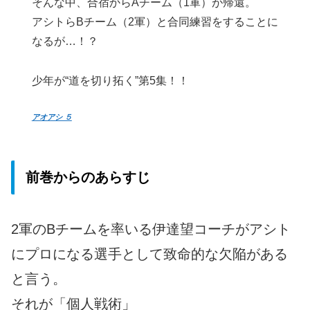
そんな中、合宿からAチーム（1軍）が帰還。
アシトらBチーム（2軍）と合同練習をすることに
なるが…！？
少年が“道を切り拓く”第5集！！
アオアシ ５
前巻からのあらすじ
2軍のBチームを率いる伊達望コーチがアシト
にプロになる選手として致命的な欠陥がある
と言う。
それが「個人戦術」