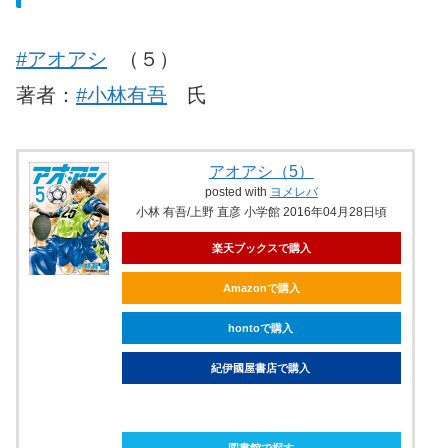
#アオアシ
（５）
著者：
#小林有吾
氏
アオアシ（5）
posted with
ヨメレバ
小林 有吾/上野 直彦 小学館 2016年04月28日頃
楽天ブックスで購入
Amazonで購入
hontoで購入
紀伊國屋書店で購入
ebookjapanで購入
図書館で探す