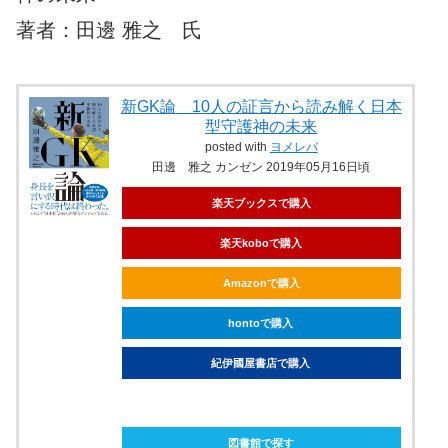
著者：田邊 雅之 氏
新GK論 10人の証言から読み解く日本
型守護神の未来
posted with
ヨメレバ
田邊 雅之 カンゼン 2019年05月16日頃
楽天ブックスで購入
楽天koboで購入
Amazonで購入
hontoで購入
紀伊國屋書店で購入
ebookjapanで購入
図書館で探す