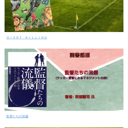
ＧＩＡＮＴ ＫＩＬＬＩＮＧ
監督たちの流儀