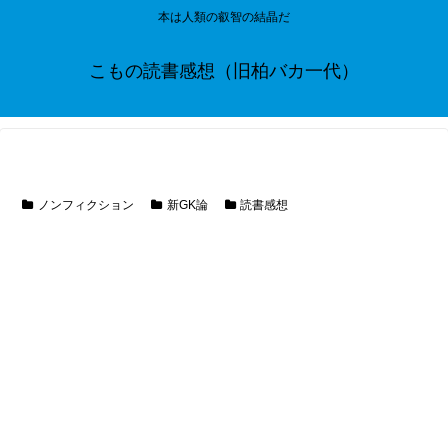
本は人類の叡智の結晶だ
こもの読書感想（旧柏バカ一代）
ノンフィクション
新GK論
読書感想