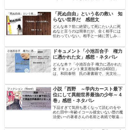
を組まされてしまった。と書いてあった
ので釣られて読んでみる。想定外に面白
かった。読んだ本のタイトル#声優ラジオ
「死ぬ自由」という名の救い 知
「死ぬ自由」という名の救い
のウラオモテ#01夕陽...
らない世界だ 感想文
どんな本？世に絶望して死にたい人に死
ぬなと言うのは簡単だが、全く相手には
伝わっていない。相手と一緒に苦しみを
負う覚悟が無いから伝わらない。精神科
医は薬を渡すだけ。そんな人達と共に苦
しんだ今一生さんのルポ。読んだ本のタ
ドキュメント「小池百合子 権力
小池百合子 権力に憑かれた女
イトル#「死ぬ自由」とい...
に憑かれた女」感想・ネタバレ
どんな本？「小池百合子 権力に憑かれた
女 ドキュメント東京都知事の1400日」
は、和田泰明 氏の著書籍で、光文社新
書から2020年7月15日に出版された。こ
の本は、東京都知事としての小池百合子
氏の行動や政策を詳細に追ったドキュメ
小説「西野 ～学内カースト最下
フィクション（Novel）
ンタリー形式...
位にして異能世界最強の少年～ 4
巻」感想・ネタバレ
下品すぎて気持ち悪くなって読むのをや
めた田中~年齢イコール彼女いない歴の魔
法使い~の著者さんの名前と表紙で敬遠し
ていたこの作品。面白いと聞いたのと、
著者さんの別作品「佐々木とピーちゃ