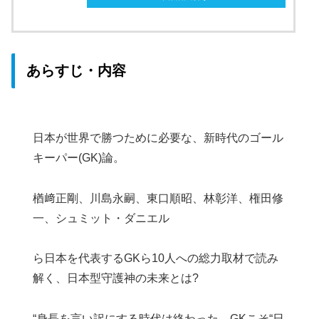
あらすじ・内容
日本が世界で勝つために必要な、新時代のゴール
キーパー(GK)論。
楢﨑正剛、川島永嗣、東口順昭、林彰洋、権田修
一、シュミット・ダニエル
ら日本を代表するGKら10人への総力取材で読み
解く、日本型守護神の未来とは?
“身長を言い訳にする時代は終わった。GKこそ“日