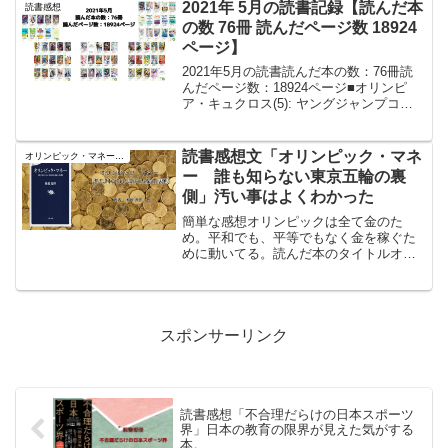
ん」が面白かったのでコレも読んでみた
2021年 5月の読書記録【読んだ本
読書感想
が、、心理描写が変態的...
の数 76冊 読んだページ数 18924
ページ】
2021年5月の読書読んだ本の数：76冊読
んだページ数：18924ページ■オリンピ
ア・キュクロス(5): ヤングジャンプコミ
ックス今回は運動会に失敗した主人公の
村を救うため考案したのが、プロレスを
興行にして村を再建させること。でも、
読書感想文「オリンピック・マネ
オリンピック・マネー 誰も知らない東京五輪の裏側
不信感を...
ー 誰も知らない東京五輪の裏
側」汚い事はよくわかった
簡単な感想オリンピックは全て金のた
め。平和でも、平等でもなく金を稼ぐた
めに動いてる。読んだ本のタイトルオリ
ンピック・マネー 誰も知らない東京五
輪の裏側著者：後藤逸郎 氏オリンピッ
ク・マネー 誰も知らない東京五輪の裏側
posted with ...
スポンサーリンク
読書感想「不合理だらけの日本スポーツ
界」日本の教育の限界が見えた気がする
本。