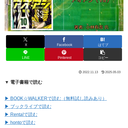
X
Facebook
はてブ
LINE
Pinterest
コピー
2022.11.13
2025.05.03
▼ 電子書籍で読む
▶ BOOK☆WALKERで読む（無料試し読みあり）
▶ ブックライブで読む
▶ Renta!で読む
▶ hontoで読む