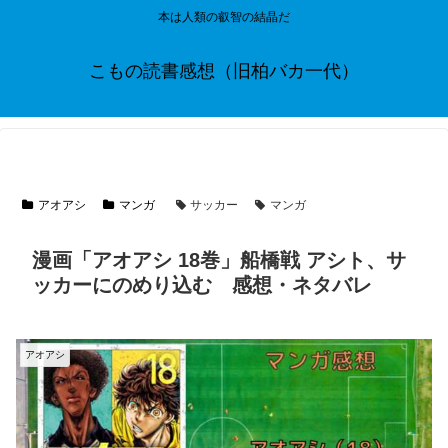
本は人類の叡智の結晶だ
こもの読書感想（旧柏バカ一代）
アオアシ
マンガ
サッカー
マンガ
漫画「アオアシ 18巻」船橋戦 アシト、サ
ッカーにのめり込む 感想・ネタバレ
アオアシ