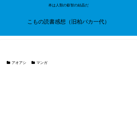
本は人類の叡智の結晶だ
こもの読書感想（旧柏バカ一代）
アオアシ
マンガ