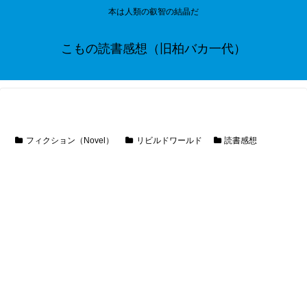
本は人類の叡智の結晶だ
こもの読書感想（旧柏バカ一代）
フィクション（Novel）
リビルドワールド
読書感想