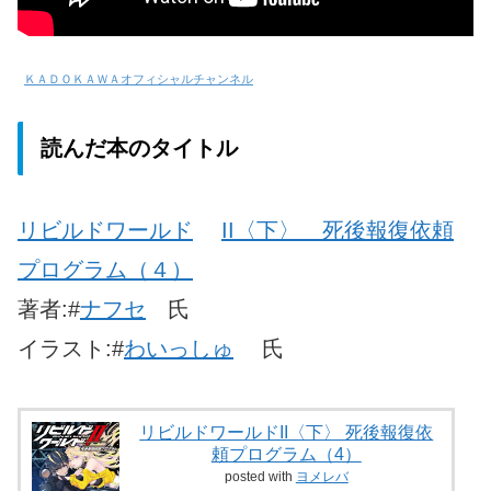
ＫＡＤＯＫＡＷＡオフィシャルチャンネル
読んだ本のタイトル
リビルドワールド
II〈下〉 死後報復依頼
プログラム（４）
著者:#
ナフセ
氏
イラスト:#
わいっしゅ
氏
リビルドワールドII〈下〉 死後報復依
頼プログラム（4）
posted with
ヨメレバ