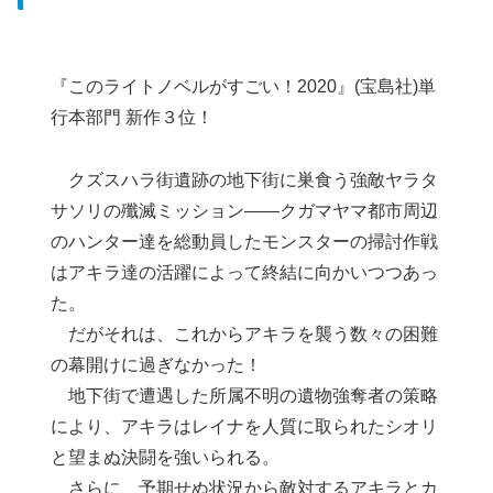
『このライトノベルがすごい！2020』(宝島社)単
行本部門 新作３位！
クズスハラ街遺跡の地下街に巣食う強敵ヤラタ
サソリの殲滅ミッション――クガマヤマ都市周辺
のハンター達を総動員したモンスターの掃討作戦
はアキラ達の活躍によって終結に向かいつつあっ
た。
だがそれは、これからアキラを襲う数々の困難
の幕開けに過ぎなかった！
地下街で遭遇した所属不明の遺物強奪者の策略
により、アキラはレイナを人質に取られたシオリ
と望まぬ決闘を強いられる。
さらに、予期せぬ状況から敵対するアキラとカ