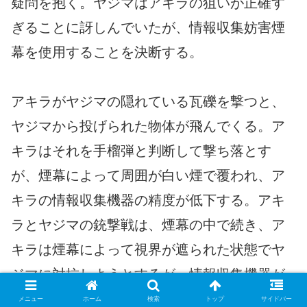
疑問を抱く。ヤジマはアキラの狙いが正確す
ぎることに訝しんでいたが、情報収集妨害煙
幕を使用することを決断する。
アキラがヤジマの隠れている瓦礫を撃つと、
ヤジマから投げられた物体が飛んでくる。ア
キラはそれを手榴弾と判断して撃ち落とす
が、煙幕によって周囲が白い煙で覆われ、ア
キラの情報収集機器の精度が低下する。アキ
ラとヤジマの銃撃戦は、煙幕の中で続き、ア
キラは煙幕によって視界が遮られた状態でヤ
ジマに対抗しようとするが、情報収集機器が
妨害され、照準器の映像が乱れる。
メニュー
ホーム
検索
トップ
サイドバー