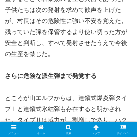
子供たちは次の発射を求めて歓声を上げた
が、村長はその危険性に強い不安を覚えた。
残っていた弾を保管するより使い切った方が
安全と判断し、すべて発射させたうえで今後
の生産を禁じた。
さらに危険な派生弾まで発覚する
ところが山エルフからは、連鎖式爆炎弾タイ
プⅡと連鎖式氷結弾も存在すると明かされ
た。タイプⅡは威力が二割増しであり、ハク
レンとグーロンデの防御魔法があれば大丈夫
メニュー
ホーム
検索
トップ
サイドバー