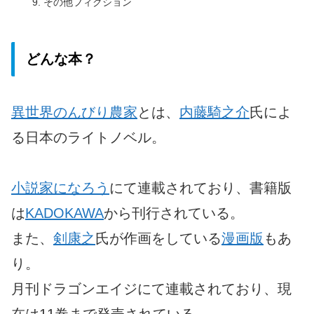
その他フィクション
どんな本？
異世界のんびり農家
とは、
内藤騎之介
氏によ
る日本のライトノベル。
小説家になろう
にて連載されており、書籍版
は
KADOKAWA
から刊行されている。
また、
剣康之
氏が作画をしている
漫画版
もあ
り。
月刊ドラゴンエイジにて連載されており、現
在は11巻まで発売されている。