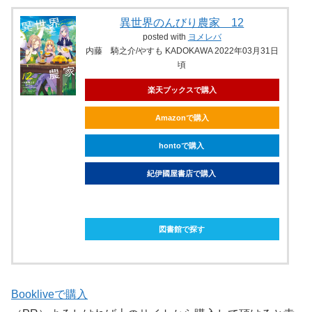
異世界のんびり農家 12
posted with
ヨメレバ
内藤 騎之介/やすも KADOKAWA 2022年03月31日
頃
楽天ブックスで購入
Amazonで購入
hontoで購入
紀伊國屋書店で購入
ebookjapanで購入
図書館で探す
Bookliveで購入