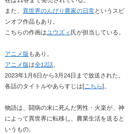
また、
異世界のんびり農家の日常
というスピ
ンオフ作品もあり。
こちらの作画は
ユウズィ
氏が担当している。
アニメ版
もあり。
アニメ版
は
全12話
。
2023年1月6日から3月24日まで放送された。
各話のタイトルやあらすじは[
こちら
]。
物語は、闘病の末に死んだ男性・火楽が、神
によって異世界に転移し、農業生活を送ると
いうもの。