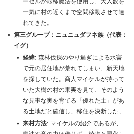
ーゼルが転移魔法を使用し、大人数を
一気に村の近くまで空間移動させて連
れてきた。
第三グループ：ニュニュダフネ族（代表：
イグ）
経緯
: 森林伐採のやり過ぎによる水害
で元の居住地が荒れてしまい、新天地
を探していた。商人マイケルが持って
いた大樹の村の果実を見て、そのよう
な見事な実を育てる「優れた土」があ
る土地だと確信し、移住を決断した。
来村方法
: マイケルの紹介であるが、
魔法や竜の力は借りず、植物と同化し