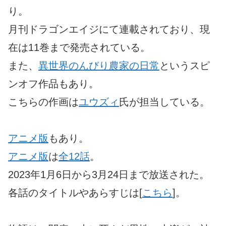
り。
月刊ドラゴンエイジにて連載されており、現
在は11巻まで発売されている。
また、
異世界のんびり農家の日常
というスピ
ンオフ作品もあり。
こちらの作画は
ユウズィ
氏が担当している。
アニメ版
もあり。
アニメ版
は
全12話
。
2023年1月6日から3月24日まで放送された。
各話のタイトルやあらすじは[
こちら
]。