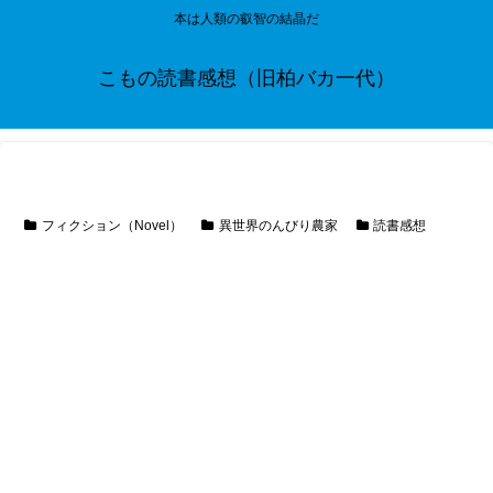
本は人類の叡智の結晶だ
こもの読書感想（旧柏バカ一代）
フィクション（Novel）
異世界のんびり農家
読書感想