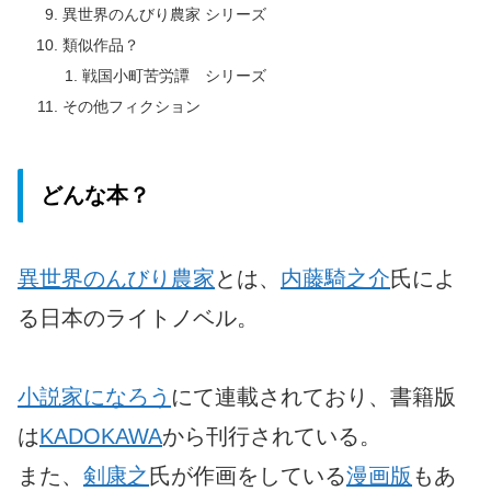
異世界のんびり農家 シリーズ
類似作品？
戦国小町苦労譚 シリーズ
その他フィクション
どんな本？
異世界のんびり農家
とは、
内藤騎之介
氏によ
る日本のライトノベル。
小説家になろう
にて連載されており、書籍版
は
KADOKAWA
から刊行されている。
また、
剣康之
氏が作画をしている
漫画版
もあ