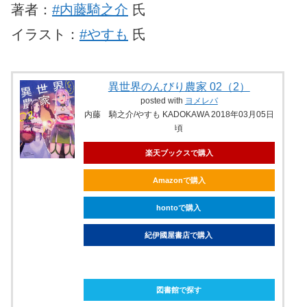
著者：
#内藤騎之介
氏
イラスト：
#やすも
氏
異世界のんびり農家 02（2）
posted with
ヨメレバ
内藤 騎之介/やすも KADOKAWA 2018年03月05日
頃
楽天ブックスで購入
Amazonで購入
hontoで購入
紀伊國屋書店で購入
ebookjapanで購入
図書館で探す