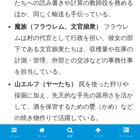
たちへの読み書きや計算の教師役を務める
ほか、同じく輸送も手伝っている。
魔族（フラウレム、文官娘衆）
フラウレ
ムは村の代官として行政を担い、彼女の部
下である文官娘衆たちは、収穫量や在庫の
計測・管理、外部との交渉などの事務仕事
を担当している。
山エルフ（ヤーたち）
罠を使った狩りや
採掘に加え、先天的な手先の器用さを活か
して、酒を保管するための甕（かめ）など
の焼き物作りで活躍している。
メニュー
ホーム
検索
トップ
サイドバー