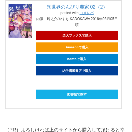
異世界のんびり農家 02（2）
posted with
ヨメレバ
内藤 騎之介/やすも KADOKAWA 2018年03月05日
頃
楽天ブックスで購入
Amazonで購入
hontoで購入
紀伊國屋書店で購入
ebookjapanで購入
図書館で探す
（PR）よろしければ上のサイトから購入して頂けると幸