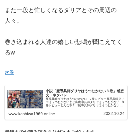
また一段と忙しくなるダリアとその周辺の
人々。
巻き込まれる人達の嬉しい悲鳴が聞こえてく
るw
次巻
小説「魔導具師ダリヤはうつむかない 8 巻」感想
文・ネタバレ
魔導具師ダリヤはうつむかない 7巻レビュー魔導具師ダリ
ヤはうつむかないまとめ魔導具師ダリヤはうつむかない 9
巻レビューどんな本？『魔導具師ダリヤはうつむかない ～
今日から自由な職人ライフ～』は、甘岸久弥 氏による ライ
トノベルで、転生者であ...
2022.10.24
www.kashiwa1969.online