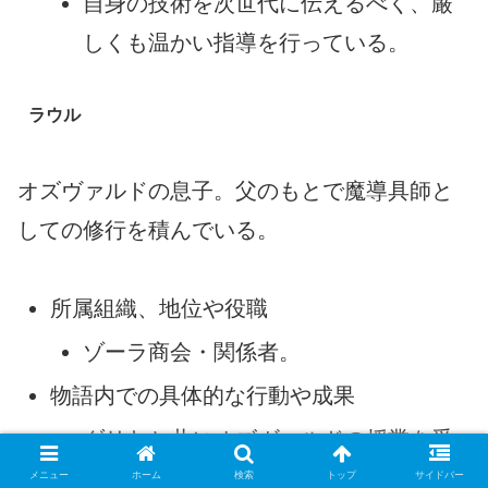
自身の技術を次世代に伝えるべく、厳
しくも温かい指導を行っている。
ラウル
オズヴァルドの息子。父のもとで魔導具師と
しての修行を積んでいる。
所属組織、地位や役職
ゾーラ商会・関係者。
物語内での具体的な行動や成果
ダリヤと共にオズヴァルドの授業を受
け、付与技術の習得に励んだ。
メニュー
ホーム
検索
トップ
サイドバー