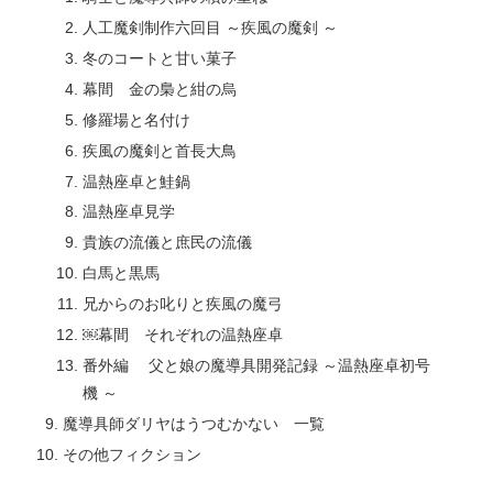
人工魔剣制作六回目 ～疾風の魔剣 ～
冬のコートと甘い菓子
幕間 金の梟と紺の烏
修羅場と名付け
疾風の魔剣と首長大鳥
温熱座卓と鮭鍋
温熱座卓見学
貴族の流儀と庶民の流儀
白馬と黒馬
兄からのお叱りと疾風の魔弓
￼幕間 それぞれの温熱座卓
番外編 父と娘の魔導具開発記録 ～温熱座卓初号
機 ～
魔導具師ダリヤはうつむかない 一覧
その他フィクション