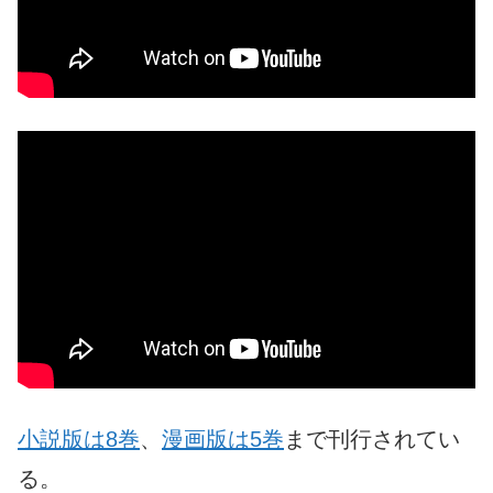
小説版は8巻
、
漫画版は5巻
まで刊行されてい
る。