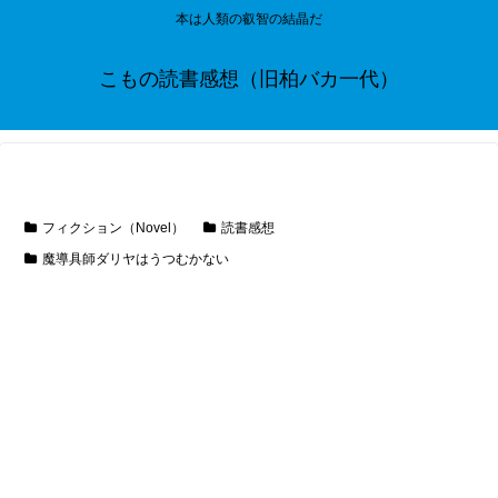
本は人類の叡智の結晶だ
こもの読書感想（旧柏バカ一代）
フィクション（Novel）
読書感想
魔導具師ダリヤはうつむかない