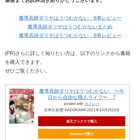
最後までお読み頂きありがとうございます。
魔導具師ダリヤはうつむかない 6巻レビュー
魔導具師ダリヤはうつむかないまとめ
魔導具師ダリヤはうつむかない 8巻レビュー
(PR)さらに詳しく知りたい方は、以下のリンクから書籍
を購入できます。
ぜひご覧ください。
魔導具師ダリヤはうつむかない 〜今
日から自由な職人ライフ〜 7
posted with
ヨメレバ
甘岸久弥/景 KADOKAWA 2021年10月25日頃
楽天ブックスで購入
Amazonで購入