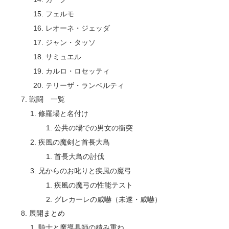
フェルモ
レオーネ・ジェッダ
ジャン・タッソ
サミュエル
カルロ・ロセッティ
テリーザ・ランベルティ
戦闘 一覧
修羅場と名付け
公共の場での男女の衝突
疾風の魔剣と首長大鳥
首長大鳥の討伐
兄からのお叱りと疾風の魔弓
疾風の魔弓の性能テスト
グレカーレの威嚇（未遂・威嚇）
展開まとめ
騎士と魔導具師の積み重ね