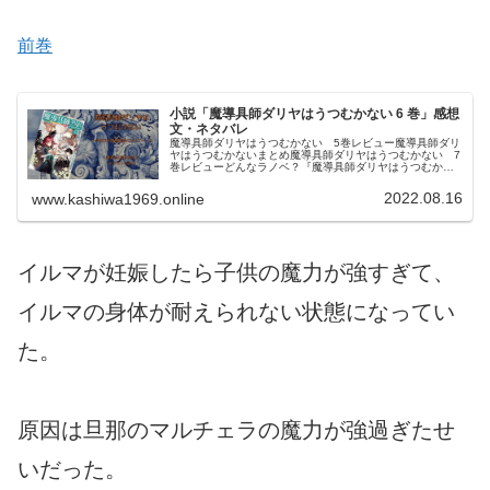
前巻
小説「魔導具師ダリヤはうつむかない 6 巻」感想
文・ネタバレ
魔導具師ダリヤはうつむかない 5巻レビュー魔導具師ダリ
ヤはうつむかないまとめ魔導具師ダリヤはうつむかない 7
巻レビューどんなラノベ？『魔導具師ダリヤはうつむかな
い ～今日から自由な職人ライフ～』は、甘岸久弥 氏による
ライトノベルで、転生者...
2022.08.16
www.kashiwa1969.online
イルマが妊娠したら子供の魔力が強すぎて、
イルマの身体が耐えられない状態になってい
た。
原因は旦那のマルチェラの魔力が強過ぎたせ
いだった。