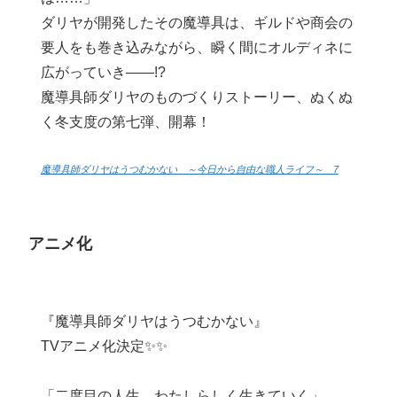
ダリヤが開発したその魔導具は、ギルドや商会の
要人をも巻き込みながら、瞬く間にオルディネに
広がっていき――!?
魔導具師ダリヤのものづくりストーリー、ぬくぬ
く冬支度の第七弾、開幕！
魔導具師ダリヤはうつむかない ～今日から自由な職人ライフ～ 7
アニメ化
『魔導具師ダリヤはうつむかない』
TVアニメ化決定✨✨
「二度目の人生、わたしらしく生きていく」