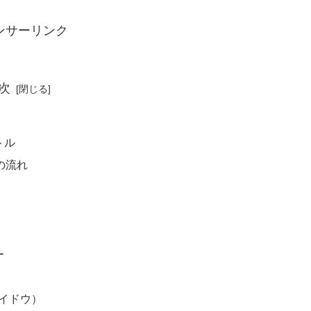
ンサーリンク
次
トル
の流れ
ー
イドウ）