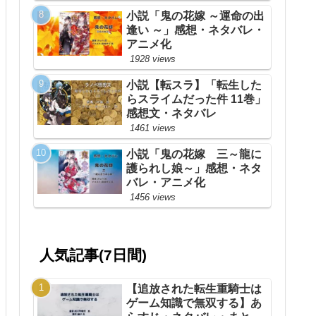
小説「鬼の花嫁 ～運命の出
逢い ～」感想・ネタバレ・
アニメ化
1928 views
小説【転スラ】「転生した
らスライムだった件 11巻」
感想文・ネタバレ
1461 views
小説「鬼の花嫁 三～龍に
護られし娘～」感想・ネタ
バレ・アニメ化
1456 views
人気記事(7日間)
【追放された転生重騎士は
ゲーム知識で無双する】あ