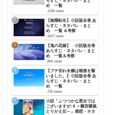
らすじ・ネタバレ・まと
め 一覧
1249 views
【無職転生】小説版全巻 あ
らすじ・ネタバレ・まと
め 一覧 ＆考察
1027 views
【鬼の花嫁】 小説版全巻
あらすじ・ネタバレ・まと
め 一覧＆考察
904 views
【ブチ切れ令嬢は報復を誓
いました。】小説版全巻 あ
らすじ・ネタバレ・まと
め 一覧
725 views
小説「ふつつかな悪女では
ございますが: 6 ～雛宮蝶鼠
とりかえ伝～」感想・ネタ