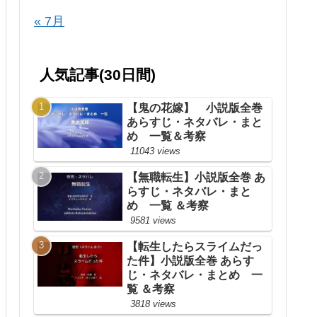
« 7月
人気記事(30日間)
【鬼の花嫁】 小説版全巻
あらすじ・ネタバレ・まと
め 一覧＆考察
11043 views
【無職転生】小説版全巻 あ
らすじ・ネタバレ・まと
め 一覧 ＆考察
9581 views
【転生したらスライムだっ
た件】小説版全巻 あらす
じ・ネタバレ・まとめ 一
覧 ＆考察
3818 views