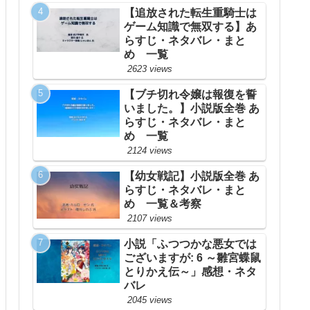
【追放された転生重騎士は
ゲーム知識で無双する】あ
らすじ・ネタバレ・まと
め 一覧
2623 views
【ブチ切れ令嬢は報復を誓
いました。】小説版全巻 あ
らすじ・ネタバレ・まと
め 一覧
2124 views
【幼女戦記】小説版全巻 あ
らすじ・ネタバレ・まと
め 一覧＆考察
2107 views
小説「ふつつかな悪女では
ございますが: 6 ～雛宮蝶鼠
とりかえ伝～」感想・ネタ
バレ
2045 views