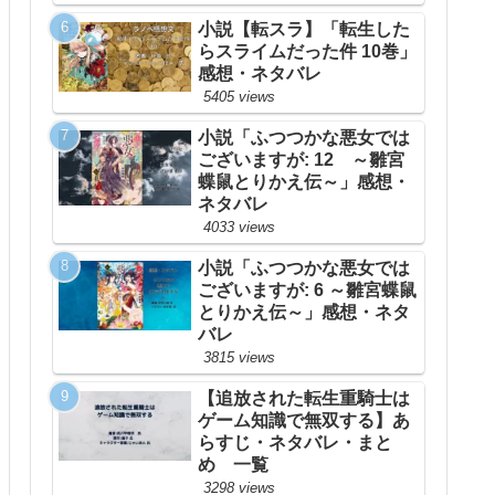
小説【転スラ】「転生した
らスライムだった件 10巻」
感想・ネタバレ
5405 views
小説「ふつつかな悪女では
ございますが: 12 ～雛宮
蝶鼠とりかえ伝～」感想・
ネタバレ
4033 views
小説「ふつつかな悪女では
ございますが: 6 ～雛宮蝶鼠
とりかえ伝～」感想・ネタ
バレ
3815 views
【追放された転生重騎士は
ゲーム知識で無双する】あ
らすじ・ネタバレ・まと
め 一覧
3298 views