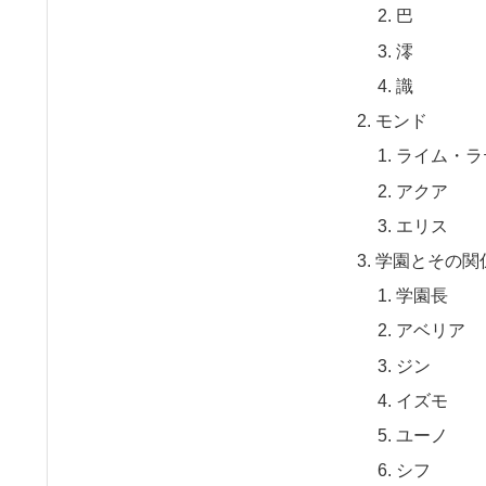
巴
澪
識
モンド
ライム・ラ
アクア
エリス
学園とその関
学園長
アベリア
ジン
イズモ
ユーノ
シフ