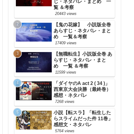
じ・ネタバレ・まとめ 一
覧 ＆考察
20443 views
【鬼の花嫁】 小説版全巻
あらすじ・ネタバレ・まと
め 一覧＆考察
17409 views
【無職転生】小説版全巻 あ
らすじ・ネタバレ・まと
め 一覧 ＆考察
11599 views
「ダイヤのA act 2 ( 34 )」
西東京大会決勝（最終巻）
感想・ネタバレ
7268 views
小説【転スラ】「転生した
らスライムだった件 11巻」
感想文・ネタバレ
5764 views