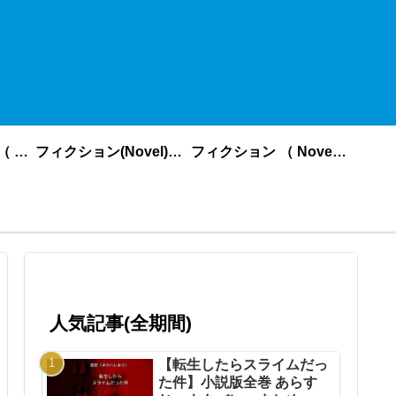
ノンフィクション （ nonfiction ） あいうえお順
フィクション(Novel)更新順
フィクション （ Novel ） あいうえお順
人気記事(全期間)
【転生したらスライムだっ
た件】小説版全巻 あらす