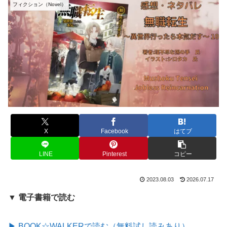
フィクション（Novel）
X
Facebook
はてブ
LINE
Pinterest
コピー
2023.08.03
2026.07.17
▼ 電子書籍で読む
▶ BOOK☆WALKERで読む（無料試し読みあり）