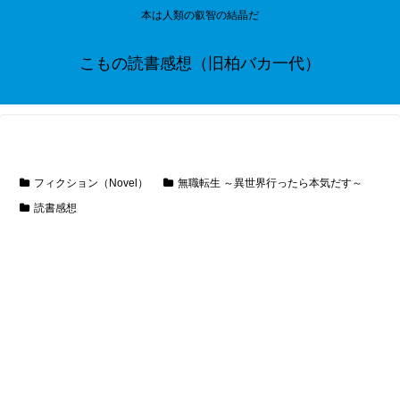
本は人類の叡智の結晶だ
こもの読書感想（旧柏バカ一代）
フィクション（Novel）
無職転生 ～異世界行ったら本気だす～
読書感想