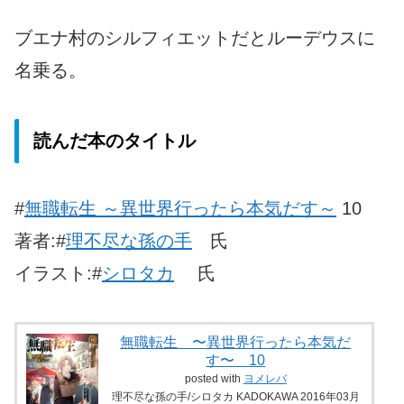
ブエナ村のシルフィエットだとルーデウスに
名乗る。
読んだ本のタイトル
#
無職転生 ～異世界行ったら本気だす～
10
著者:#
理不尽な孫の手
氏
イラスト:#
シロタカ
氏
無職転生 〜異世界行ったら本気だ
す〜 10
posted with
ヨメレバ
理不尽な孫の手/シロタカ KADOKAWA 2016年03月