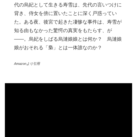
代の烏妃として生きる寿雪は、先代の言いつけに
背き、侍女を傍に置いたことに深く戸惑ってい
た。ある夜、後宮で起きた凄惨な事件は、寿雪が
知る由もなかった驚愕の真実をもたらす、が
――。烏妃をしばる烏漣娘娘とは何か？ 烏漣娘
娘がおそれる「梟」とは一体誰なのか？
Amazonより引用