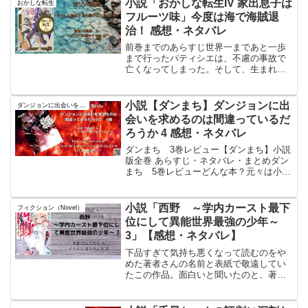
小説「おかしな転生IV 家出息子は
おかしな転生
ある。内容紹介：武闘...
フルーツ味」今度は海で海賊退
治！ 感想・ネタバレ
前巻までのあらすじ世界一まであと一歩
まで行ったパティシエは、不慮の事故で
亡くなってしまった。そして、生まれ変
わった先は植物を育てるのに不向きな麦
すら育たない不毛な大地だった。そんな
極貧な領地を富ませて思う存分にお菓子
小説【ダンまち】ダンジョンに出
ダンジョンに出会いを求めるのは間違っているだろうか
作りをするために、領地改...
会いを求めるのは間違っているだ
ろうか 4 感想・ネタバレ
ダンまち 3巻レビュー【ダンまち】小説
版全巻 あらすじ・ネタバレ・まとめダン
まち 5巻レビューどんな本？元々は小説
の投稿サイトArcadiaで読んでいた小説だ
った。大賞を取れたと書かれた後に消さ
れて、書籍化されたら買おうと思い出版
小説「西野 ～学内カースト最下
フィクション（Novel）
されたのが...
位にして異能世界最強の少年～
3」【感想・ネタバレ】
下品すぎて気持ち悪くなって読むのをや
めた著者さんの名前と表紙で敬遠してい
たこの作品。面白いと聞いたのと、著者
さんの別作品「佐々木とピーちゃん」が
面白かったのでコレも読んでみた
が、、、田中~年齢イコール彼女いない歴