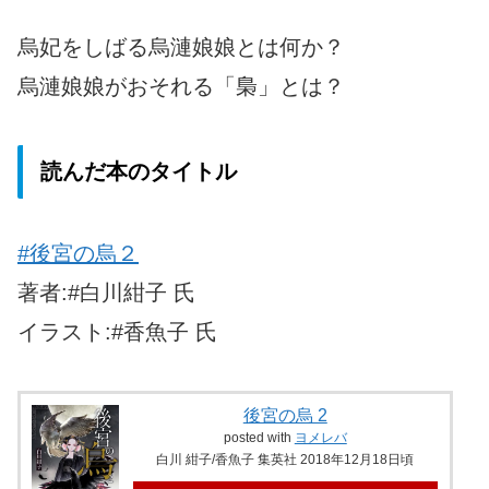
烏妃をしばる烏漣娘娘とは何か？
烏漣娘娘がおそれる「梟」とは？
読んだ本のタイトル
#後宮の烏２
著者:#白川紺子 氏
イラスト:#香魚子 氏
後宮の烏 2
posted with
ヨメレバ
白川 紺子/香魚子 集英社 2018年12月18日頃