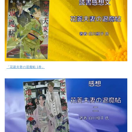
「花菱夫妻の退魔帖 1巻」