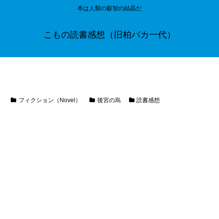
本は人類の叡智の結晶だ
こもの読書感想（旧柏バカ一代）
フィクション（Novel）
後宮の烏
読書感想