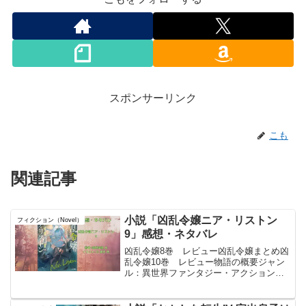
スポンサーリンク
こも
関連記事
小説「凶乱令嬢ニア・リストン
フィクション（Novel）
9」感想・ネタバレ
凶乱令嬢8巻 レビュー凶乱令嬢まとめ凶
乱令嬢10巻 レビュー物語の概要ジャン
ル：異世界ファンタジー・アクションで
ある。前世の英雄が病弱令嬢として転生
し、己の武人としての才覚をいかんなく
発揮しながら、華麗に無双する壮絶譚で