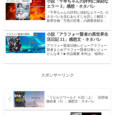
小説「千早ちゃんの評判に深刻な
フィクション（Novel）
の魔法使い~の現代版かつ変態...
エラー 3」感想・ネタバレ
『千早ちゃんの評判に深刻なエラー3』の
ネタバレを含むあらすじを詳しく解説！
新界生物「万色の巨竜」の調査依頼を受
けた千早が、ドラゴン「どららん」との
交流や企業間抗争に巻き込まれる。彼女
の行動が誤解を生み、戦線が混迷する
小説「アラフォー賢者の異世界生
アラフォー賢者の異世界生活日記
中、驚くべき展開が待ち受ける。物語の
活日記 11」感想文・ネタバレ
核心に迫るレビューを掲載！
アラフォー賢者10巻レビューアラフォー
賢者まとめアラフォー賢者12巻レビュー
どんな本？■ 作品概要 本作は、地球から
剣と魔法の世界へ転生したアラフォーの
主人公・ゼロスが、規格外の能力を持ち
ながらものんびりとした生活を目指す異
世界ファンタジー...
スポンサーリンク
「リビルドワールド Ⅱ(2)〈上〉 旧領域
接続者（3）」感想文・ネタバレ