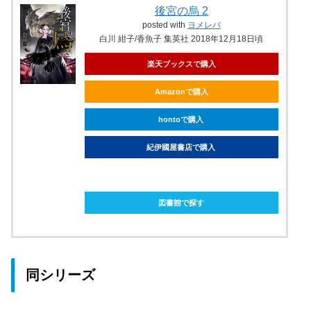
後宮の烏 2
posted with
ヨメレバ
白川 紺子/香魚子 集英社 2018年12月18日頃
楽天ブックスで購入
Amazonで購入
hontoで購入
紀伊國屋書店で購入
ebookjapanで購入
図書館で探す
同シリーズ