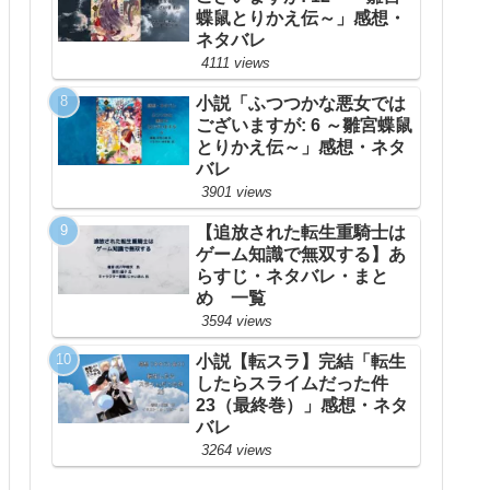
蝶鼠とりかえ伝～」感想・
ネタバレ
4111 views
小説「ふつつかな悪女では
ございますが: 6 ～雛宮蝶鼠
とりかえ伝～」感想・ネタ
バレ
3901 views
【追放された転生重騎士は
ゲーム知識で無双する】あ
らすじ・ネタバレ・まと
め 一覧
3594 views
小説【転スラ】完結「転生
したらスライムだった件
23（最終巻）」感想・ネタ
バレ
3264 views