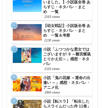
いました。】小説版全巻 あ
らすじ・ネタバレ・まと
め 一覧
2163 views
【幼女戦記】小説版全巻 あ
らすじ・ネタバレ・まと
め 一覧＆考察
2130 views
小説「ふつつかな悪女では
ございますが: 6 ～雛宮蝶鼠
とりかえ伝～」感想・ネタ
バレ
2119 views
小説「鬼の花嫁 ～運命の出
逢い ～」感想・ネタバレ・
アニメ化
1869 views
小説【転スラ】「転生した
らスライムだった件 11巻」