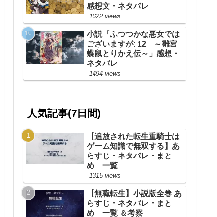
感想文・ネタバレ
1622 views
小説「ふつつかな悪女では
ございますが: 12 ～雛宮
蝶鼠とりかえ伝～」感想・
ネタバレ
1494 views
人気記事(7日間)
【追放された転生重騎士は
ゲーム知識で無双する】あ
らすじ・ネタバレ・まと
め 一覧
1315 views
【無職転生】小説版全巻 あ
らすじ・ネタバレ・まと
め 一覧 ＆考察