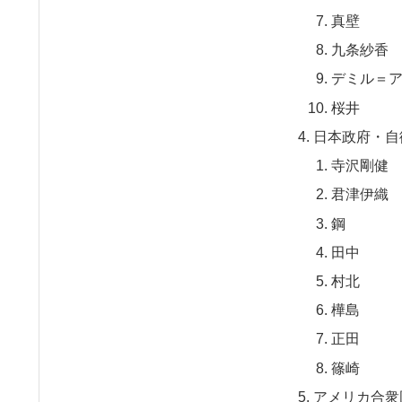
真壁
九条紗香
デミル＝
桜井
日本政府・自
寺沢剛健
君津伊織
鋼
田中
村北
樺島
正田
篠崎
アメリカ合衆