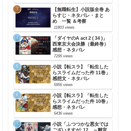
【無職転生】小説版全巻 あ
らすじ・ネタバレ・まと
め 一覧 ＆考察
11803 views
「ダイヤのA act 2 ( 34 )」
西東京大会決勝（最終巻）
感想・ネタバレ
7295 views
小説【転スラ】「転生した
らスライムだった件 11巻」
感想文・ネタバレ
5956 views
小説【転スラ】「転生した
らスライムだった件 10巻」
感想・ネタバレ
5436 views
小説「ふつつかな悪女では
ございますが: 12 ～雛宮