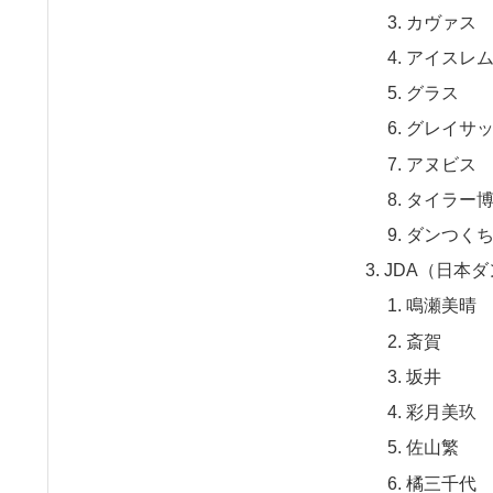
カヴァス
アイスレ
グラス
グレイサ
アヌビス
タイラー
ダンつく
JDA（日本
鳴瀬美晴
斎賀
坂井
彩月美玖
佐山繁
橘三千代