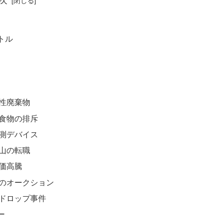
次
トル
性廃棄物
食物の排斥
測デバイス
山の転職
価高騰
のオークション
ドロップ事件
ー