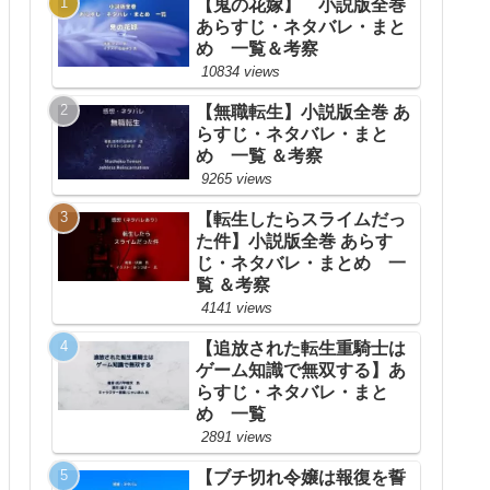
【鬼の花嫁】 小説版全巻
あらすじ・ネタバレ・まと
め 一覧＆考察
10834 views
【無職転生】小説版全巻 あ
らすじ・ネタバレ・まと
め 一覧 ＆考察
9265 views
【転生したらスライムだっ
た件】小説版全巻 あらす
じ・ネタバレ・まとめ 一
覧 ＆考察
4141 views
【追放された転生重騎士は
ゲーム知識で無双する】あ
らすじ・ネタバレ・まと
め 一覧
2891 views
【ブチ切れ令嬢は報復を誓