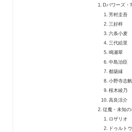
Dパワーズ・
芳村圭吾
三好梓
六条小麦
三代絵里
鳴瀬翠
中島治臣
都築縁
小野寺志
桜木綾乃
高良涼介
従魔・未知の
ロザリオ
ドゥルト