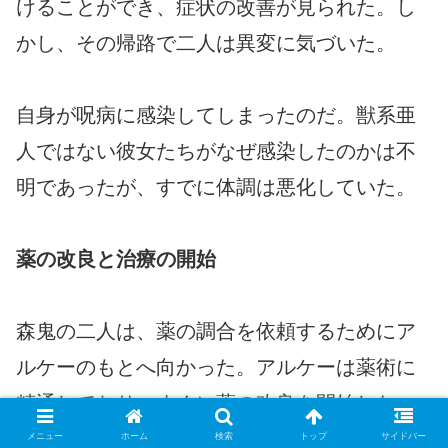
けることができ、症状の改善が見られた。し
かし、その帰路で二人は異変に気づいた。
自身が呪病に感染してしまったのだ。獣系亜
人ではない彼女たちがなぜ感染したのかは不
明であったが、すでに体調は悪化していた。
薬の改良と治療の開始
森鬼の二人は、薬の調合を依頼するためにア
ルケーのもとへ向かった。アルケーは薬術に
精通しており、すぐに薬の改良を開始した。
その結果、従来の治療薬よりも効果的で、短
メニュー
ホーム
検索
トップ
サイドバー