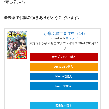
待したい。
最後までお読み頂きありがとうございます。
月が導く異世界道中（14）
posted with
ヨメレバ
木野コトラ/あずみ圭 アルファポリス 2024年06月27
日頃
楽天ブックスで購入
Amazonで購入
Kindleで購入
hontoで購入
ebookjapanで購入
図書館で探す