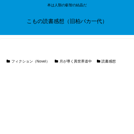
本は人類の叡智の結晶だ
こもの読書感想（旧柏バカ一代）
フィクション（Novel）
月が導く異世界道中
読書感想