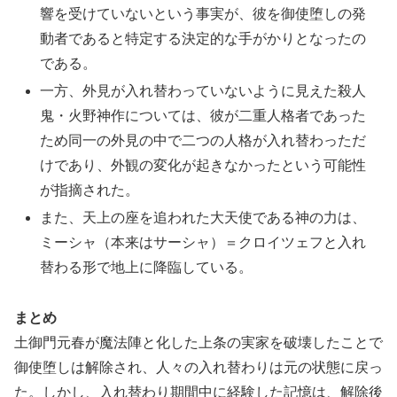
響を受けていないという事実が、彼を御使堕しの発
動者であると特定する決定的な手がかりとなったの
である。
一方、外見が入れ替わっていないように見えた殺人
鬼・火野神作については、彼が二重人格者であった
ため同一の外見の中で二つの人格が入れ替わっただ
けであり、外観の変化が起きなかったという可能性
が指摘された。
また、天上の座を追われた大天使である神の力は、
ミーシャ（本来はサーシャ）＝クロイツェフと入れ
替わる形で地上に降臨している。
まとめ
土御門元春が魔法陣と化した上条の実家を破壊したことで
御使堕しは解除され、人々の入れ替わりは元の状態に戻っ
た。しかし、入れ替わり期間中に経験した記憶は、解除後