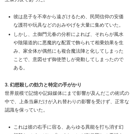
彼は息子を不幸から遠ざけるため、民間信仰の安価
な護符や玩具などのおみやげを大量に集めていた。
しかし、土御門元春の分析によれば、それらが風水
や陰陽道的に悪魔的な配置で飾られて相乗効果を生
み、家全体が偶然にも複合魔法陣と化してしまった
ことで、意図せず御使堕しが発動してしまったので
ある。
3. 幻想殺しの効力と特定の手がかり
世界規模で記憶や記録媒体にまで影響が及んだこの術式の
中で、上条当麻だけが入れ替わりの影響を受けず、正常な
認識を保っていた。
これは彼の右手に宿る、あらゆる異能を打ち消す幻