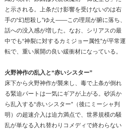
と示される。上条だけ影響を受けないのは右
手の“幻想殺し”ゆえ――この理屈が腑に落ち、
話への没入感が増した。なお、シリアスの最
中でも“神裂に対するカミジョー属性”が平常運
転で、重い展開の良い緩衝材になっている。
火野神作の乱入と“赤いシスター”
床下から火野神作が襲来し、毒で上条が倒れ
る緊迫パートは一気にギアが上がる。砂浜か
ら乱入する“赤いシスター”（後にミーシャ判
明）の超速介入は迫力満点で、世界規模の騒
乱が単なる入れ替わりコメディで終わらない