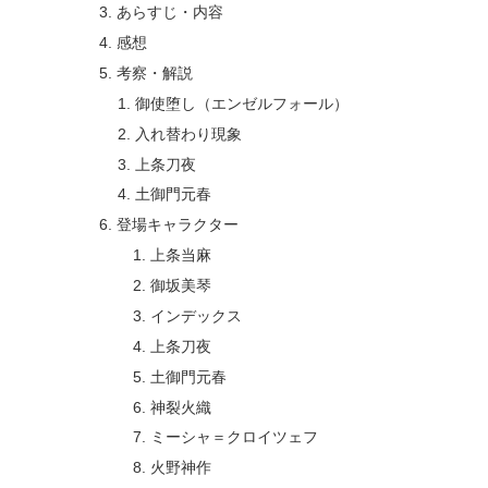
あらすじ・内容
感想
考察・解説
御使堕し（エンゼルフォール）
入れ替わり現象
上条刀夜
土御門元春
登場キャラクター
上条当麻
御坂美琴
インデックス
上条刀夜
土御門元春
神裂火織
ミーシャ＝クロイツェフ
火野神作