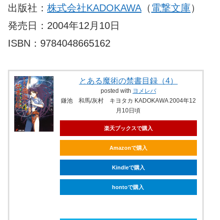
出版社：
株式会社KADOKAWA
（
電撃文庫
）
発売日：2004年12月10日
ISBN：9784048665162
とある魔術の禁書目録（4）
posted with
ヨメレバ
鎌池 和馬/灰村 キヨタカ KADOKAWA 2004年12
月10日頃
楽天ブックスで購入
Amazonで購入
Kindleで購入
hontoで購入
ebookjapanで購入