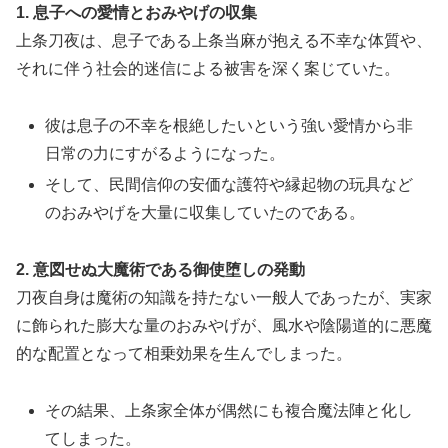
1. 息子への愛情とおみやげの収集
上条刀夜は、息子である上条当麻が抱える不幸な体質や、
それに伴う社会的迷信による被害を深く案じていた。
彼は息子の不幸を根絶したいという強い愛情から非
日常の力にすがるようになった。
そして、民間信仰の安価な護符や縁起物の玩具など
のおみやげを大量に収集していたのである。
2. 意図せぬ大魔術である御使堕しの発動
刀夜自身は魔術の知識を持たない一般人であったが、実家
に飾られた膨大な量のおみやげが、風水や陰陽道的に悪魔
的な配置となって相乗効果を生んでしまった。
その結果、上条家全体が偶然にも複合魔法陣と化し
てしまった。