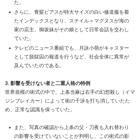
た。
さらに、青髪ピアスが特大サイズの白い修道服を着
たインデックスとなり、ステイル＝マグヌスが海の
家の店主、御坂妹がその娘として日常会話を交わし
ていた。
テレビのニュース番組でも、月詠小萌がキャスター
として脱獄囚の報道を行うなど、社会全体に異常が
及んでいたのである。
3. 影響を受けない者と二重人格の特例
世界規模の術式の中で、上条当麻は右手の幻想殺し（イマ
ジンブレイカー）によって術の干渉を打ち消していたた
め、正常な認識を保っていた。
また、写真の確認から上条の父・刀夜も入れ替わり
の影響を受けていないことが判明し、この術式の影