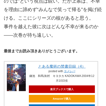
のでは”という視点は鋭い。だが上条は、不幸
を理由に諦めず“みんなで笑って帰る”を掲げ続
ける。ここにシリーズの核があると思う。
事件を越えた彼に次はどんな不幸が来るのか
――次巻が待ち遠しい。
最後までお読み頂きありがとうございます。
とある魔術の禁書目録（4）
posted with
ヨメレバ
鎌池 和馬/灰村 キヨタカ KADOKAWA 2004年12
月10日頃
楽天ブックスで購入
Amazonで購入