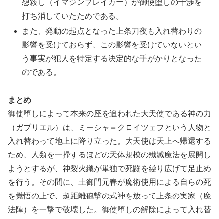
想殺し（イマジンブレイカー）が御使堕しの干渉を
打ち消していたためである。
また、発動の起点となった上条刀夜も入れ替わりの
影響を受けておらず、この影響を受けていないとい
う事実が犯人を特定する決定的な手がかりとなった
のである。
まとめ
御使堕しによって本来の座を追われた大天使である神の力
（ガブリエル）は、ミーシャ＝クロイツェフという人物と
入れ替わって地上に降り立った。大天使は天上へ帰還する
ため、人類を一掃するほどの天体規模の殲滅魔法を展開し
ようとするが、神裂火織が単独で死闘を繰り広げて足止め
を行う。その間に、土御門元春が魔術使用による自らの死
を覚悟の上で、超距離砲撃の式神を放って上条の実家（魔
法陣）を一撃で破壊した。御使堕しの解除によって入れ替