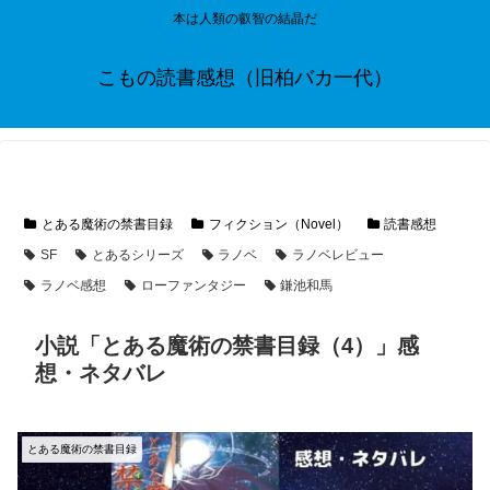
本は人類の叡智の結晶だ
こもの読書感想（旧柏バカ一代）
とある魔術の禁書目録
フィクション（Novel）
読書感想
SF
とあるシリーズ
ラノベ
ラノベレビュー
ラノベ感想
ローファンタジー
鎌池和馬
小説「とある魔術の禁書目録（4）」感
想・ネタバレ
とある魔術の禁書目録