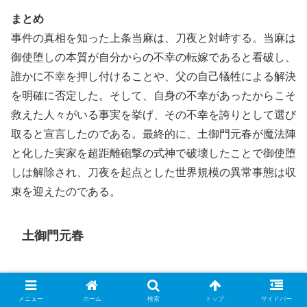
まとめ
事件の真相を知った上条当麻は、刀夜と対峙する。当麻は
御使堕しの本質が自分からの不幸の転嫁であると看破し、
誰かに不幸を押し付けることや、父の自己犠牲による解決
を明確に否定した。そして、自身の不幸があったからこそ
救えた人々がいる事実を挙げ、その不幸を誇りとして選び
取ると宣言したのである。最終的に、土御門元春が魔法陣
と化した実家を超距離砲撃の式神で破壊したことで御使堕
しは解除され、刀夜を起点とした世界規模の異常事態は収
束を迎えたのである。
土御門元春
『とある魔術の禁書目録 4』における土御門元春につい
て、多重スパイとしての正体と能力、御使堕し（エンゼル
メニュー
ホーム
検索
トップ
サイドバー