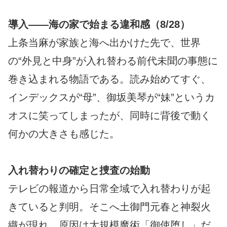
導入――海の家で始まる違和感（8/28）
上条当麻が家族と海へ出かけた先で、世界
の“外見と中身”が入れ替わる前代未聞の事態に
巻き込まれる物語である。読み始めてすぐ、
インデックスが“母”、御坂美琴が“妹”というカ
オスに笑ってしまったが、同時に背後で動く
何かの大きさも感じた。
入れ替わりの確定と捜査の始動
テレビの報道から日常全域で入れ替わりが起
きていると判明。そこへ土御門元春と神裂火
織が現れ、原因は大規模魔術「御使堕し」だ