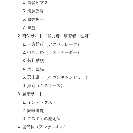
青髪ピアス
海原光貴
白井黒子
寮監
科学サイド（能力者・研究者・医師）
一方通行（アクセラレータ）
打ち止め（ラストオーダー）
芳川桔梗
天井亜雄
冥土帰し（ヘヴンキャンセラー）
妹達（シスターズ）
魔術サイド
インデックス
闇咲逢魔
アステカの魔術師
警備員（アンチスキル）