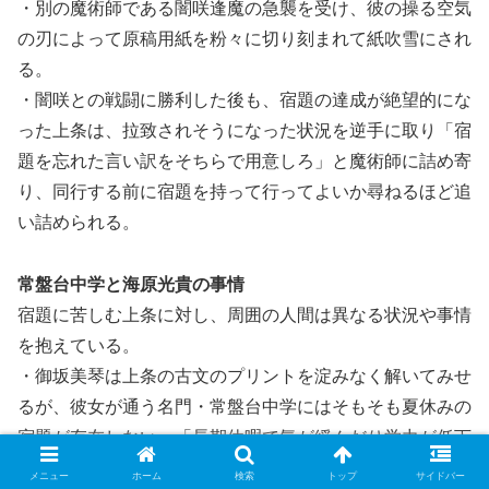
・別の魔術師である闇咲逢魔の急襲を受け、彼の操る空気
の刃によって原稿用紙を粉々に切り刻まれて紙吹雪にされ
る。
・闇咲との戦闘に勝利した後も、宿題の達成が絶望的にな
った上条は、拉致されそうになった状況を逆手に取り「宿
題を忘れた言い訳をそちらで用意しろ」と魔術師に詰め寄
り、同行する前に宿題を持って行ってよいか尋ねるほど追
い詰められる。
常盤台中学と海原光貴の事情
宿題に苦しむ上条に対し、周囲の人間は異なる状況や事情
を抱えている。
・御坂美琴は上条の古文のプリントを淀みなく解いてみせ
るが、彼女が通う名門・常盤台中学にはそもそも夏休みの
宿題が存在しない。「長期休暇で気が緩んだり学力が低下
したりすることはない」というエリート校ならではの前提
メニュー
ホーム
検索
トップ
サイドバー