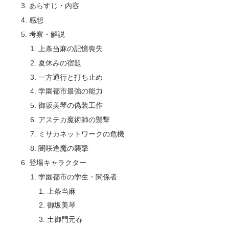
あらすじ・内容
感想
考察・解説
上条当麻の記憶喪失
夏休みの宿題
一方通行と打ち止め
学園都市最強の能力
御坂美琴の偽装工作
アステカ魔術師の襲撃
ミサカネットワークの危機
闇咲逢魔の襲撃
登場キャラクター
学園都市の学生・関係者
上条当麻
御坂美琴
土御門元春