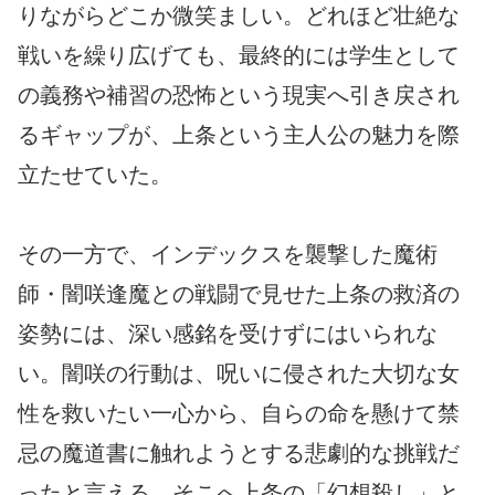
りながらどこか微笑ましい。どれほど壮絶な
戦いを繰り広げても、最終的には学生として
の義務や補習の恐怖という現実へ引き戻され
るギャップが、上条という主人公の魅力を際
立たせていた。
その一方で、インデックスを襲撃した魔術
師・闇咲逢魔との戦闘で見せた上条の救済の
姿勢には、深い感銘を受けずにはいられな
い。闇咲の行動は、呪いに侵された大切な女
性を救いたい一心から、自らの命を懸けて禁
忌の魔道書に触れようとする悲劇的な挑戦だ
ったと言える。そこへ上条の「幻想殺し」と