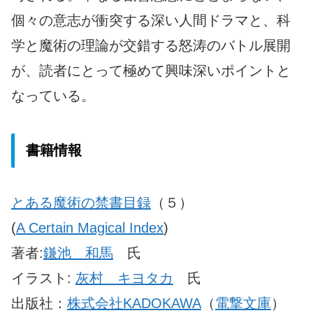
個々の意志が衝突する深い人間ドラマと、科
学と魔術の理論が交錯する怒涛のバトル展開
が、読者にとって極めて興味深いポイントと
なっている。
書籍情報
とある魔術の禁書目録
（５）
(
A Certain Magical Index
)
著者:
鎌池 和馬
氏
イラスト:
灰村 キヨタカ
氏
出版社：
株式会社KADOKAWA
（
電撃文庫
）