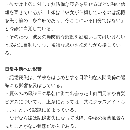
・彼女は上条に対して無防備な寝姿を見せるほどの強い信
頼を寄せているが、上条は「彼女が信頼しているのは記憶
を失う前の上条当麻であり、今ここにいる自分ではない」
と冷静に自覚している。
・そのため、彼女の無防備な態度を勘違いしてはいけない
と必死に自制しつつ、複雑な思いを抱えながら接してい
る。
日常生活への影響
・記憶喪失は、学校をはじめとする日常的な人間関係の認
識にも影響を及ぼしている。
・夏休みの最終日の早朝に街で出会った土御門元春や青髪
ピアスについても、上条にとっては「共にクラスメイトら
しい」という認識に留まっている。
・なぜなら彼は記憶喪失になって以降、学校の授業風景を
見たことがない状態だからである。