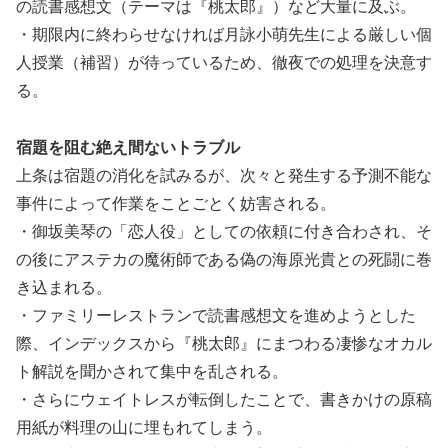
の読書感想文（テーマは『桃太郎』）など大量に及ぶ。
・期限内に終わらせなければ月詠小萌先生による厳しい個
人授業（補習）が待っているため、徹夜での処理を決意す
る。
宿題を阻む絶え間ないトラブル
上条は宿題の消化を試みるが、次々と発生する予測不能な
事件によって作業をことごとく妨害される。
・御坂美琴の「恋人役」としての依頼に付き合わされ、そ
の後にアステカの魔術師である偽の海原光貴との死闘に巻
き込まれる。
・ファミリーレストランで読書感想文を進めようとした
際、インデックスから『桃太郎』にまつわる凄惨なオカル
ト解説を聞かされて集中を乱される。
・さらにウェイトレスが転倒したことで、書きかけの原稿
用紙が料理の山に埋もれてしまう。