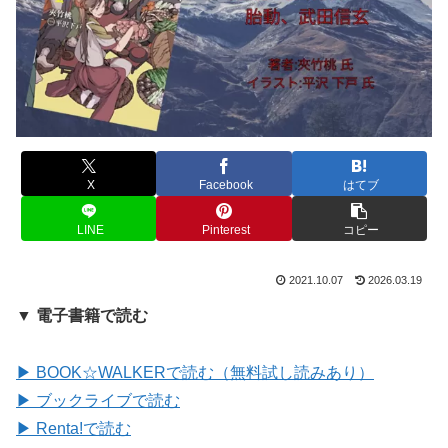
X
Facebook
はてブ
LINE
Pinterest
コピー
2021.10.07
2026.03.19
▼ 電子書籍で読む
▶ BOOK☆WALKERで読む（無料試し読みあり）
▶ ブックライブで読む
▶ Renta!で読む