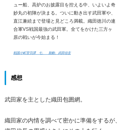
ュー船、高炉のお披露目を控える中、いよいよ奇
妙丸の初陣が決まる。ついに動き出す武田軍や、
直江兼続まで登場と見どころ満載。織田徳川の連
合軍VS戦国最強の武田軍。全てをかけた三方ヶ
原の戦いが今始まる！
戦国小町苦労譚 七、 胎動、武田信玄
感想
武田家を主とした織田包囲網。
織田家の内情を調べて密かに準備をするが、