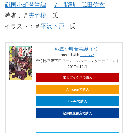
戦国小町苦労譚
7 胎動、武田信玄
著者：＃
夾竹桃
氏
イラスト：＃
平沢下戸
氏
戦国小町苦労譚（7）
posted with
ヨメレバ
夾竹桃/平沢下戸 アース・スターエンターテイメント
2017年12月
楽天ブックスで購入
Amazonで購入
hontoで購入
紀伊國屋書店で購入
ebookjapanで購入