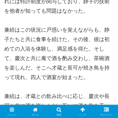
れには特許制度が関与しており、静子の技術
を他者が知っても問題はなかった。
兼続はこの状況に戸惑いを覚えながらも、静
子たちと共に食事を続けた。その後、彼は初
めての入浴を体験し、満足感を得た。そし
て、慶次と共に庵で酒を酌み交わし、茶碗酒
を楽しんだ。そこへ才蔵と長可が焼き鳥を持
って現れ、四人で酒宴が始まった。
兼続は、才蔵との飲み比べに応じ、慶次や長
可と共に酒を楽しんだ。互いに酒を飲み干
し、翌日には四人とも二日酔いに近い状態に
メニュー
ホーム
検索
トップ
サイドバー