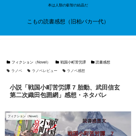
本は人類の叡智の結晶だ
こもの読書感想（旧柏バカ一代）
フィクション（Novel）
戦国小町苦労譚
読書感想
ラノベ
ラノベレビュー
ラノベ感想
小説「戦国小町苦労譚 7 胎動、武田信玄
第二次織田包囲網」感想・ネタバレ
フィクション（Novel）