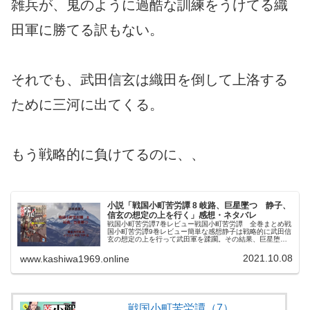
雑兵が、鬼のように過酷な訓練をうけてる織
田軍に勝てる訳もない。
それでも、武田信玄は織田を倒して上洛する
ために三河に出てくる。
もう戦略的に負けてるのに、、
小説「戦国小町苦労譚 8 岐路、巨星墜つ 静子、
信玄の想定の上を行く」感想・ネタバレ
戦国小町苦労譚7巻レビュー戦国小町苦労譚 全巻まとめ戦
国小町苦労譚9巻レビュー簡単な感想静子は戦略的に武田信
玄の想定の上を行って武田軍を蹂躙。その結果、巨星堕
つ。どんな本？戦国小町苦労譚は、夾竹桃氏によるライト
ノベル。農業高校で学ぶ歴史好き...
2021.10.08
www.kashiwa1969.online
戦国小町苦労譚（7）