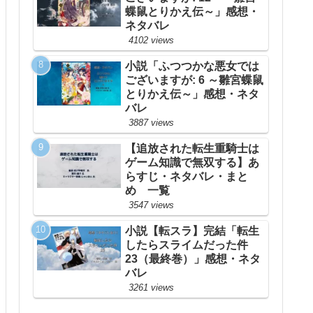
蝶鼠とりかえ伝～」感想・
ネタバレ
4102 views
小説「ふつつかな悪女では
ございますが: 6 ～雛宮蝶鼠
とりかえ伝～」感想・ネタ
バレ
3887 views
【追放された転生重騎士は
ゲーム知識で無双する】あ
らすじ・ネタバレ・まと
め 一覧
3547 views
小説【転スラ】完結「転生
したらスライムだった件
23（最終巻）」感想・ネタ
バレ
3261 views