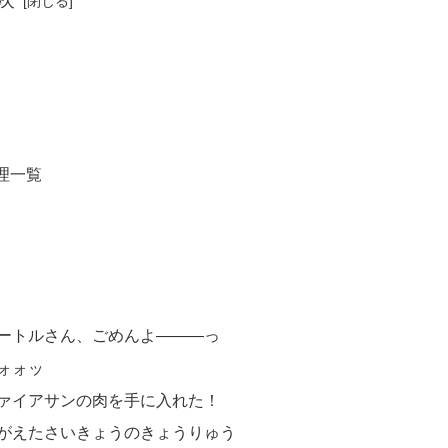
次
理一覧
…
ートルさん、ごめんよ―――っ
ォォッ
ァイアサンの肉を手に入れた！
がえたさいきょうのきょうりゅう