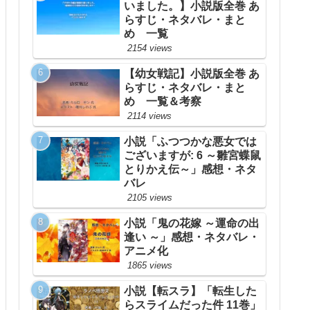
いました。】小説版全巻 あ
らすじ・ネタバレ・まと
め 一覧
2154 views
【幼女戦記】小説版全巻 あ
らすじ・ネタバレ・まと
め 一覧＆考察
2114 views
小説「ふつつかな悪女では
ございますが: 6 ～雛宮蝶鼠
とりかえ伝～」感想・ネタ
バレ
2105 views
小説「鬼の花嫁 ～運命の出
逢い ～」感想・ネタバレ・
アニメ化
1865 views
小説【転スラ】「転生した
らスライムだった件 11巻」