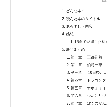
目
どんな本？
読んだ本のタイトル
あらすじ・内容
感想
16巻で登場した料
展開まとめ
第一章 王都到着
第二章 伯爵一家
第三章 10日後…
第四章 ドラゴンタ
第五章 オホォォォ
第六章 ついにリヴ
第七章 ぼくのかん