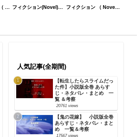
ノンフィクション （ nonfiction ） あいうえお順
フィクション(Novel)更新順
フィクション （ Novel ） あいうえお順
人気記事(全期間)
【転生したらスライムだっ
た件】小説版全巻 あらす
じ・ネタバレ・まとめ 一
覧 ＆考察
20761 views
【鬼の花嫁】 小説版全巻
あらすじ・ネタバレ・まと
め 一覧＆考察
17567 views