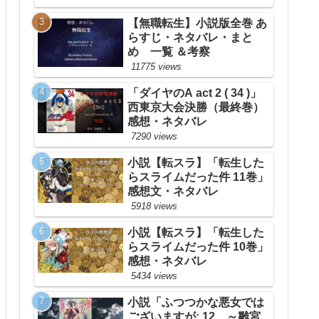
【無職転生】小説版全巻 あ
らすじ・ネタバレ・まと
め 一覧 ＆考察
11775 views
「ダイヤのA act 2 ( 34 )」
西東京大会決勝（最終巻）
感想・ネタバレ
7290 views
小説【転スラ】「転生した
らスライムだった件 11巻」
感想文・ネタバレ
5918 views
小説【転スラ】「転生した
らスライムだった件 10巻」
感想・ネタバレ
5434 views
小説「ふつつかな悪女では
ございますが: 12 ～雛宮