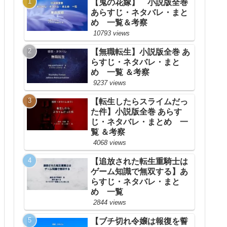
【鬼の花嫁】 小説版全巻
あらすじ・ネタバレ・まと
め 一覧＆考察
10793 views
【無職転生】小説版全巻 あ
らすじ・ネタバレ・まと
め 一覧 ＆考察
9237 views
【転生したらスライムだっ
た件】小説版全巻 あらす
じ・ネタバレ・まとめ 一
覧 ＆考察
4068 views
【追放された転生重騎士は
ゲーム知識で無双する】あ
らすじ・ネタバレ・まと
め 一覧
2844 views
【ブチ切れ令嬢は報復を誓