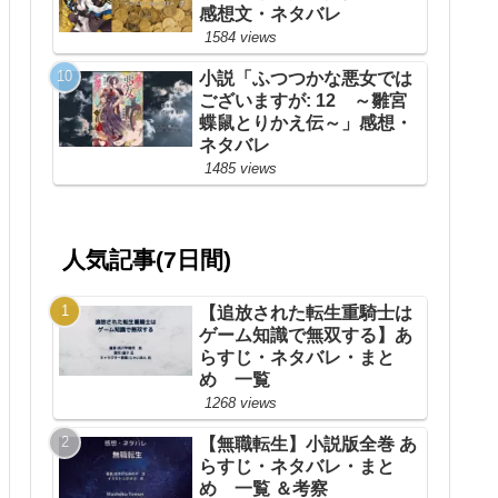
感想文・ネタバレ
1584 views
小説「ふつつかな悪女では
ございますが: 12 ～雛宮
蝶鼠とりかえ伝～」感想・
ネタバレ
1485 views
人気記事(7日間)
【追放された転生重騎士は
ゲーム知識で無双する】あ
らすじ・ネタバレ・まと
め 一覧
1268 views
【無職転生】小説版全巻 あ
らすじ・ネタバレ・まと
め 一覧 ＆考察