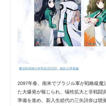
魔法科高校の劣等生(21)(22) 動乱の序章編
2097年春、南米でブラジル軍が戦略級
た大爆発が報じられ、犠牲拡大と非戦闘
準備を進め、新入生総代の三矢詩奈は聴