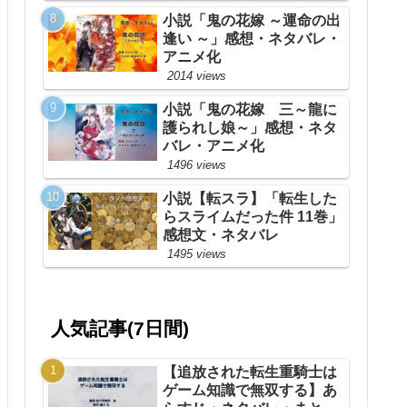
小説「鬼の花嫁 ～運命の出
逢い ～」感想・ネタバレ・
アニメ化
2014 views
小説「鬼の花嫁 三～龍に
護られし娘～」感想・ネタ
バレ・アニメ化
1496 views
小説【転スラ】「転生した
らスライムだった件 11巻」
感想文・ネタバレ
1495 views
人気記事(7日間)
【追放された転生重騎士は
ゲーム知識で無双する】あ