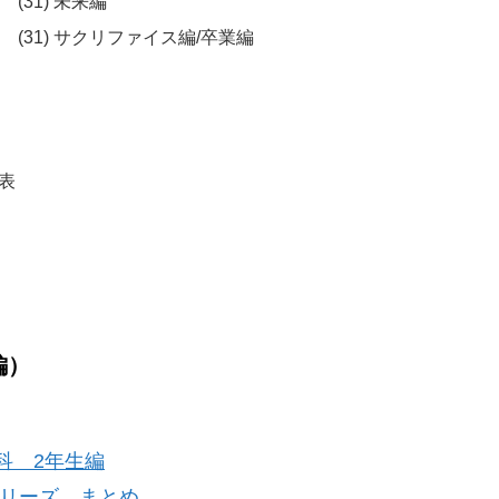
(31) 未来編
(31) サクリファイス編/卒業編
発表
編）
科 2年生編
リーズ まとめ