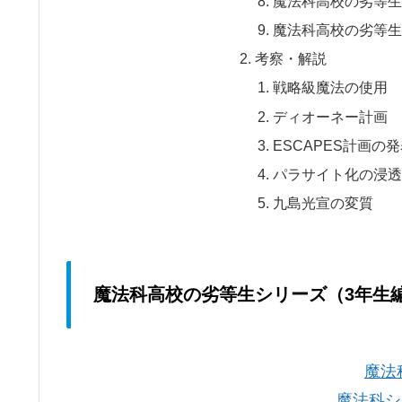
魔法科高校の劣等生 
魔法科高校の劣等生 
考察・解説
戦略級魔法の使用
ディオーネー計画
ESCAPES計画の
パラサイト化の浸透
九島光宣の変質
魔法科高校の劣等生シリーズ（3年生
魔法
魔法科シ