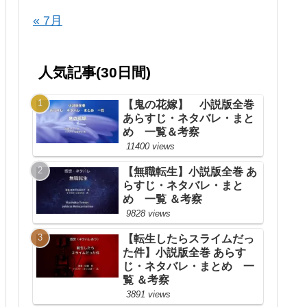
« 7月
人気記事(30日間)
【鬼の花嫁】 小説版全巻
あらすじ・ネタバレ・まと
め 一覧＆考察
11400 views
【無職転生】小説版全巻 あ
らすじ・ネタバレ・まと
め 一覧 ＆考察
9828 views
【転生したらスライムだっ
た件】小説版全巻 あらす
じ・ネタバレ・まとめ 一
覧 ＆考察
3891 views