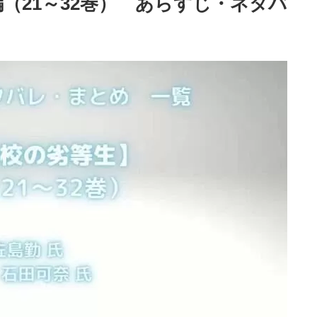
（21～32巻） あらすじ・ネタバ