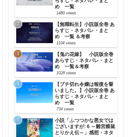
らすじ・ネタバレ・まと
め 一覧
1480 views
【無職転生】小説版全巻 あ
らすじ・ネタバレ・まと
め 一覧 ＆考察
1104 views
【鬼の花嫁】 小説版全巻
あらすじ・ネタバレ・まと
め 一覧＆考察
1028 views
【ブチ切れ令嬢は報復を誓
いました。】小説版全巻 あ
らすじ・ネタバレ・まと
め 一覧
734 views
小説「ふつつかな悪女では
ございますが: 6 ～雛宮蝶鼠
とりかえ伝～」感想・ネタ