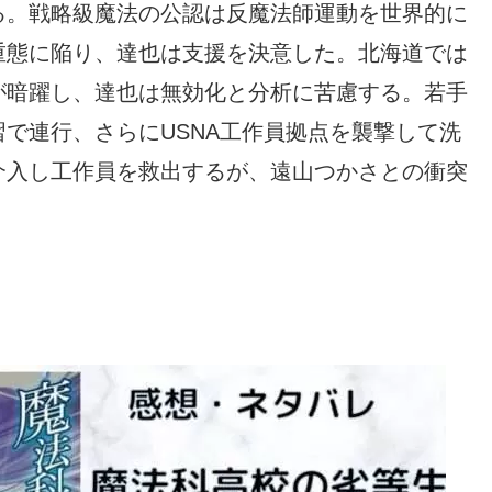
る。戦略級魔法の公認は反魔法師運動を世界的に
重態に陥り、達也は支援を決意した。北海道では
が暗躍し、達也は無効化と分析に苦慮する。若手
で連行、さらにUSNA工作員拠点を襲撃して洗
介入し工作員を救出するが、遠山つかさとの衝突