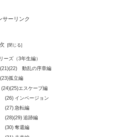
ンサーリンク
次
リーズ（3年生編）
1)(22) 動乱の序章編
23)孤立編
24)(25)エスケープ編
(26) インベージョン
(27) 急転編
28)(29) 追跡編
(30) 奪還編