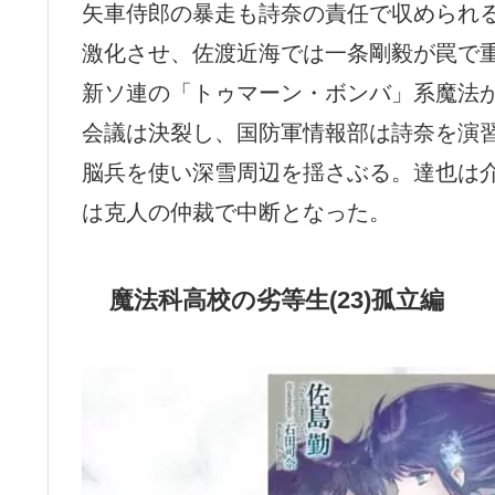
矢車侍郎の暴走も詩奈の責任で収められ
激化させ、佐渡近海では一条剛毅が罠で
新ソ連の「トゥマーン・ボンバ」系魔法
会議は決裂し、国防軍情報部は詩奈を演習
脳兵を使い深雪周辺を揺さぶる。達也は
は克人の仲裁で中断となった。
魔法科高校の劣等生(23)孤立編