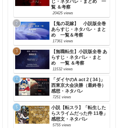
じ・ネタバレ・まとめ 一
覧 ＆考察
20425 views
【鬼の花嫁】 小説版全巻
あらすじ・ネタバレ・まと
め 一覧＆考察
17361 views
【無職転生】小説版全巻 あ
らすじ・ネタバレ・まと
め 一覧 ＆考察
11532 views
「ダイヤのA act 2 ( 34 )」
西東京大会決勝（最終巻）
感想・ネタバレ
7251 views
小説【転スラ】「転生した
らスライムだった件 11巻」
感想文・ネタバレ
5755 views