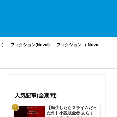
ノンフィクション （ nonfiction ） あいうえお順
フィクション(Novel)更新順
フィクション （ Novel ） あいうえお順
人気記事(全期間)
【転生したらスライムだっ
た件】小説版全巻 あらす