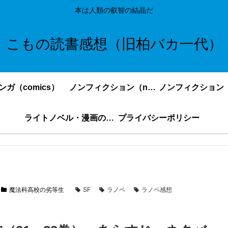
本は人類の叡智の結晶だ
こもの読書感想（旧柏バカ一代）
ンガ（comics）
ノンフィクション（nonfiction）更新順
ライトノベル・漫画の感想・ネタバレまとめ｜こもの読書感想
プライバシーポリシー
魔法科高校の劣等生
SF
ラノベ
ラノベ感想