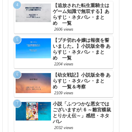
【追放された転生重騎士は
ゲーム知識で無双する】あ
らすじ・ネタバレ・まと
め 一覧
2606 views
【ブチ切れ令嬢は報復を誓
いました。】小説版全巻 あ
らすじ・ネタバレ・まと
め 一覧
2204 views
【幼女戦記】小説版全巻 あ
らすじ・ネタバレ・まと
め 一覧＆考察
2109 views
小説「ふつつかな悪女では
ございますが: 6 ～雛宮蝶鼠
とりかえ伝～」感想・ネタ
バレ
2032 views