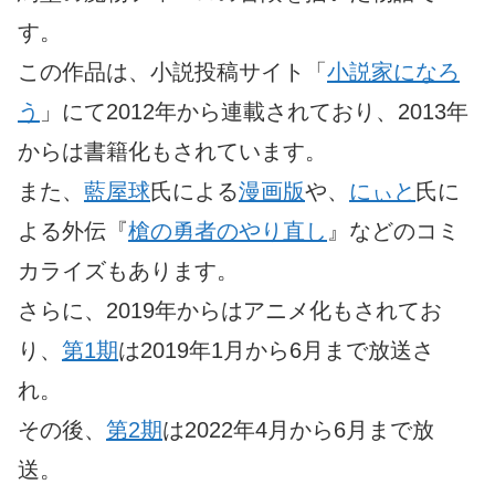
す。
この作品は、小説投稿サイト「
小説家になろ
う
」にて2012年から連載されており、2013年
からは書籍化もされています。
また、
藍屋球
氏による
漫画版
や、
にぃと
氏に
よる外伝『
槍の勇者のやり直し
』などのコミ
カライズもあります。
さらに、2019年からはアニメ化もされてお
り、
第1期
は2019年1月から6月まで放送さ
れ。
その後、
第2期
は2022年4月から6月まで放
送。