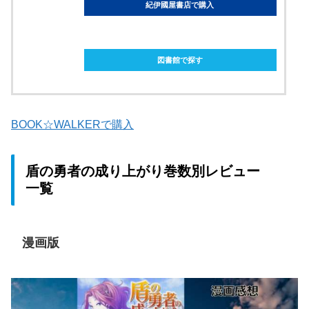
紀伊國屋書店で購入
ebookjapanで購入
図書館で探す
BOOK☆WALKERで購入
盾の勇者の成り上がり巻数別レビュー
一覧
漫画版