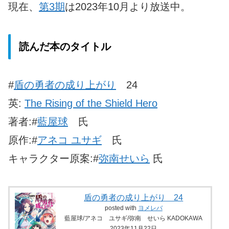
現在、
第3期
は2023年10月より放送中。
読んだ本のタイトル
#
盾の勇者の成り上がり
24
英:
The Rising of the Shield Hero
著者:#
藍屋球
氏
原作:#
アネコ ユサギ
氏
キャラクター原案:#
弥南せいら
氏
盾の勇者の成り上がり 24
posted with
ヨメレバ
藍屋球/アネコ ユサギ/弥南 せいら KADOKAWA
2023年11月22日