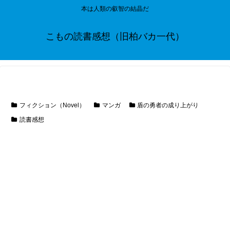
本は人類の叡智の結晶だ
こもの読書感想（旧柏バカ一代）
フィクション（Novel）
マンガ
盾の勇者の成り上がり
読書感想