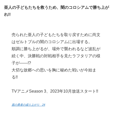
亜人の子どもたちを救うため、闇のコロシアムで勝ち上が
れ!!
売られた亜人の子どもたちを取り戻すために尚文
はゼルトブルの闇のコロシアムに出場する。
順調に勝ち上がるが、場外で襲われるなど波乱が
続く中、決勝戦の対戦相手を見たラフタリアの様
子が――!?
大切な故郷への思いを胸に秘めた戦いが今始ま
る!!
TVアニメSeason 3、2023年10月放送スタート!!
盾の勇者の成り上がり 24