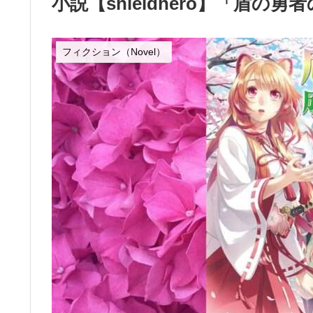
小説【shieldhero】「盾の
フィクション（Novel）