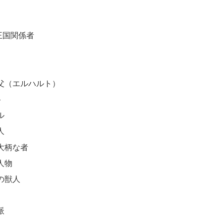
王国関係者
父（エルハルト）
ト
ル
人
大柄な者
人物
の獣人
派