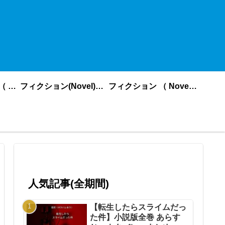
ノンフィクション （ nonfiction ） あいうえお順
フィクション(Novel)更新順
フィクション （ Novel ） あいうえお順
人気記事(全期間)
【転生したらスライムだっ
た件】小説版全巻 あらす