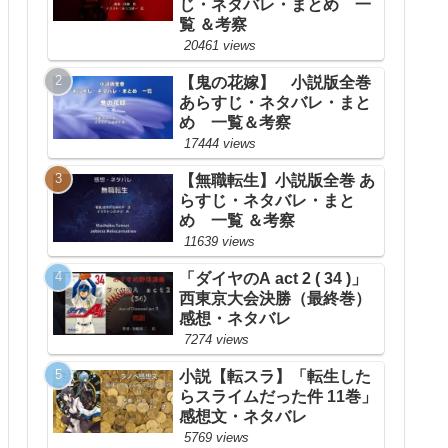
じ・ネタバレ・まとめ 一
覧 ＆考察
20461 views
【鬼の花嫁】 小説版全巻
あらすじ・ネタバレ・まと
め 一覧＆考察
17444 views
【無職転生】小説版全巻 あ
らすじ・ネタバレ・まと
め 一覧 ＆考察
11639 views
「ダイヤのA act 2 ( 34 )」
西東京大会決勝（最終巻）
感想・ネタバレ
7274 views
小説【転スラ】「転生した
らスライムだった件 11巻」
感想文・ネタバレ
5769 views