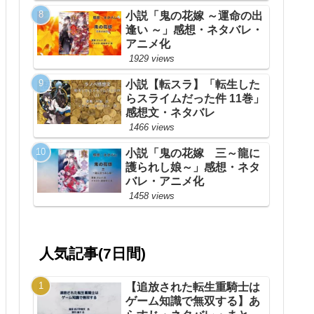
小説「鬼の花嫁 ～運命の出
逢い ～」感想・ネタバレ・
アニメ化
1929 views
小説【転スラ】「転生した
らスライムだった件 11巻」
感想文・ネタバレ
1466 views
小説「鬼の花嫁 三～龍に
護られし娘～」感想・ネタ
バレ・アニメ化
1458 views
人気記事(7日間)
【追放された転生重騎士は
ゲーム知識で無双する】あ