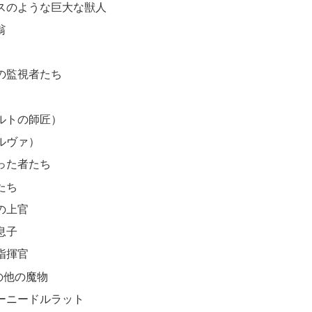
スのような巨大な獣人
翁
の監視者たち
ルトの師匠）
ルヴァ）
った者たち
たち
の上官
息子
指揮官
の他の魔物
ーニードルラット