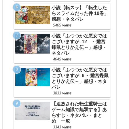
小説【転スラ】「転生した
らスライムだった件 10巻」
感想・ネタバレ
5405 views
小説「ふつつかな悪女では
ございますが: 12 ～雛宮
蝶鼠とりかえ伝～」感想・
ネタバレ
4045 views
小説「ふつつかな悪女では
ございますが: 6 ～雛宮蝶鼠
とりかえ伝～」感想・ネタ
バレ
3833 views
【追放された転生重騎士は
ゲーム知識で無双する】あ
らすじ・ネタバレ・まと
め 一覧
3343 views