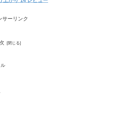
上がり 14 レビュー
ンサーリンク
次
トル
介