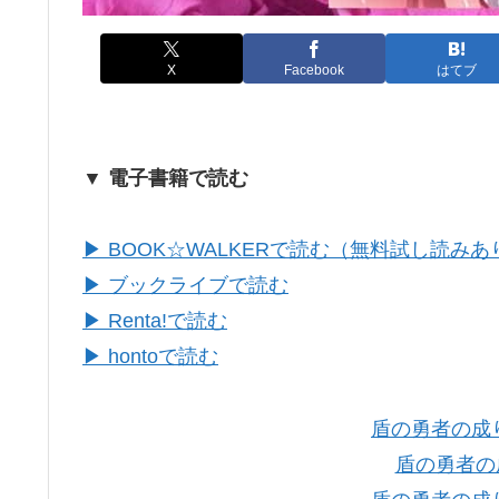
X
Facebook
はてブ
▼ 電子書籍で読む
▶ BOOK☆WALKERで読む（無料試し読みあ
▶ ブックライブで読む
▶ Renta!で読む
▶ hontoで読む
盾の勇者の成り
盾の勇者の