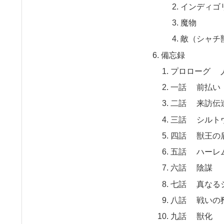
インディゴ
魔物
敵（シャチ
備忘録
プロローグ 
一話 前払い
二話 来訪伝
三話 シルト
四話 獣王の
五話 ハーレ
六話 陰謀
七話 真なる
八話 戦いの
九話 獣化