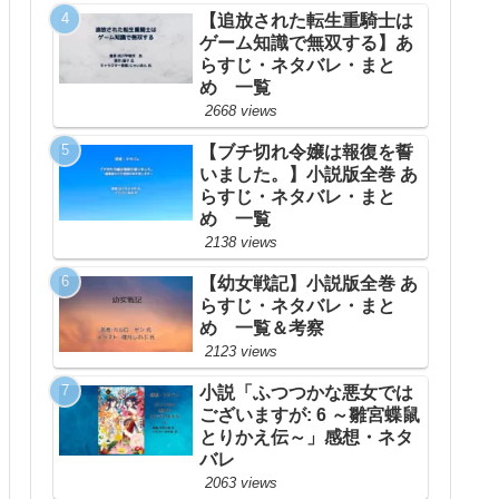
【追放された転生重騎士は
ゲーム知識で無双する】あ
らすじ・ネタバレ・まと
め 一覧
2668 views
【ブチ切れ令嬢は報復を誓
いました。】小説版全巻 あ
らすじ・ネタバレ・まと
め 一覧
2138 views
【幼女戦記】小説版全巻 あ
らすじ・ネタバレ・まと
め 一覧＆考察
2123 views
小説「ふつつかな悪女では
ございますが: 6 ～雛宮蝶鼠
とりかえ伝～」感想・ネタ
バレ
2063 views