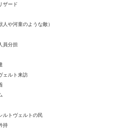
リザード
獣人や河童のような敵）
人員分担
達
ヴェルト来訪
盾
ム
シルトヴェルトの民
矜持