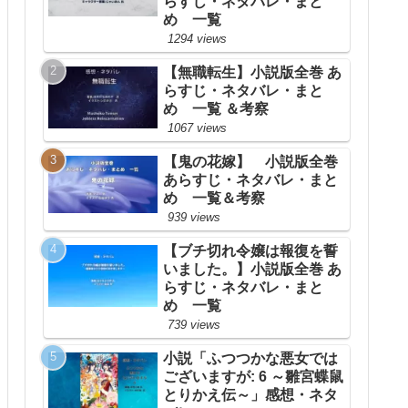
らすじ・ネタバレ・まと
め 一覧
1294 views
【無職転生】小説版全巻 あ
らすじ・ネタバレ・まと
め 一覧 ＆考察
1067 views
【鬼の花嫁】 小説版全巻
あらすじ・ネタバレ・まと
め 一覧＆考察
939 views
【ブチ切れ令嬢は報復を誓
いました。】小説版全巻 あ
らすじ・ネタバレ・まと
め 一覧
739 views
小説「ふつつかな悪女では
ございますが: 6 ～雛宮蝶鼠
とりかえ伝～」感想・ネタ