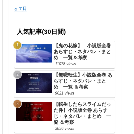
« 7月
人気記事(30日間)
【鬼の花嫁】 小説版全巻
あらすじ・ネタバレ・まと
め 一覧＆考察
11078 views
【無職転生】小説版全巻 あ
らすじ・ネタバレ・まと
め 一覧 ＆考察
9621 views
【転生したらスライムだっ
た件】小説版全巻 あらす
じ・ネタバレ・まとめ 一
覧 ＆考察
3836 views