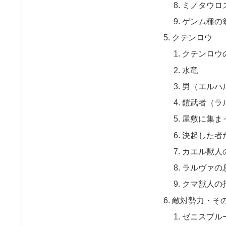
ミノタウロ
ゲンム種の
クテンロウ
クテンロウ
水竜
男（エルハ
鎧武者（ラ
屋敷に集ま
決起した者
カエル獣人
ラルヴァの
クマ獣人の
敵対勢力・そ
ゼニスブル