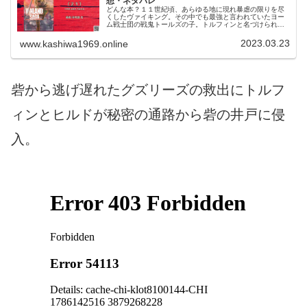
想・ネタバレ
どんな本？１１世紀頃、あらゆる地に現れ暴虐の限りを尽
くしたヴァイキング。その中でも最強と言われていたヨー
ム戦士団の戦鬼トールズの子。トルフィンと名づけられた
男が主人公。アイスランドで産まれ、農夫＆漁師の息子と
して育ったのだが、、ヨーム戦士団...
2023.03.23
www.kashiwa1969.online
砦から逃げ遅れたグズリーズの救出にトルフ
ィンとヒルドが秘密の通路から砦の井戸に侵
入。