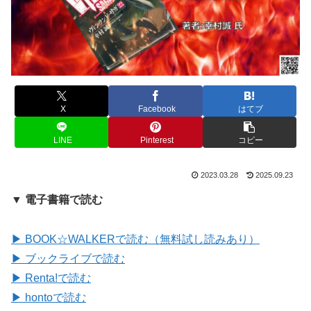
X
Facebook
はてブ
LINE
Pinterest
コピー
2023.03.28
2025.09.23
▼ 電子書籍で読む
▶ BOOK☆WALKERで読む（無料試し読みあり）
▶ ブックライブで読む
▶ Renta!で読む
▶ hontoで読む