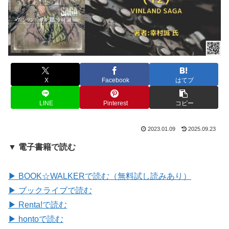
X
Facebook
はてブ
LINE
Pinterest
コピー
2023.01.09
2025.09.23
▼ 電子書籍で読む
▶ BOOK☆WALKERで読む（無料試し読みあり）
▶ ブックライブで読む
▶ Renta!で読む
▶ hontoで読む