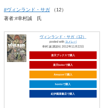
#ヴィンランド・サガ
（12）
著者:#幸村誠 氏
ヴィンランド・サガ（12）
posted with
ヨメレバ
幸村 誠 講談社 2012年11月22日
楽天ブックスで購入
楽天koboで購入
Amazonで購入
hontoで購入
紀伊國屋書店で購入
ebookjapanで購入