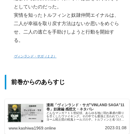
としていたのだった。
実情を知ったトルフィンと奴隷仲間エイナルは、
二人が幸福を取り戻す方法はないか思いをめぐら
せ、二人の逃亡を手助けしようと行動を開始す
る。
ヴィンランド・サガ（１２）
前巻からのあらすじ
漫画「ヴィンランド・サガ"VINLAND SAGA"11
巻」奴隷編 感想文・ネタバレ
どんなマンガ？１１世紀頃、あらゆる地に現れ暴虐の限り
を尽くしたヴァイキング。その中でも最強と言われていた
ヨーム戦士団の戦鬼トールズの子。トルフィンと名づけら
れた男が主人公。アイスランドで産まれ、農夫＆漁師の息
子として育ったのだが、、ヨーム戦...
2023.01.08
www.kashiwa1969.online