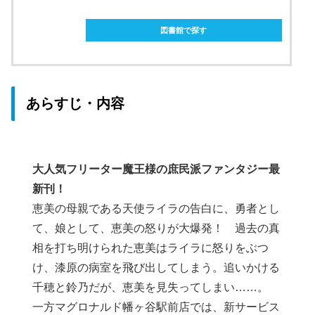
ebookjapanで購入
図書館で探す
あらすじ・内容
大人気フリーター魔王様の庶民派ファンタジー最
新刊！
恵美の母親である天使ライラの告白に、勇者とし
て、娘として、恵美の怒りが大爆発！ 過去の真
相を打ち明けられた恵美はライラに怒りをぶつ
け、漆原の病室を飛び出してしまう。追いかける
千穂と鈴乃だが、恵美を見失ってしまい……。
一方マグロナルド幡ヶ谷駅前店では、新サービス