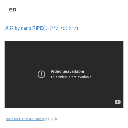
ED
月花 by nano.RIPE(シアワセのクツ)
nano.RIPE Official Channel
より共有