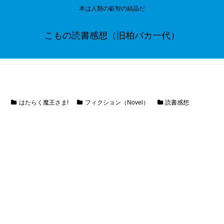
本は人類の叡智の結晶だ
こもの読書感想（旧柏バカ一代）
はたらく魔王さま!
フィクション（Novel）
読書感想