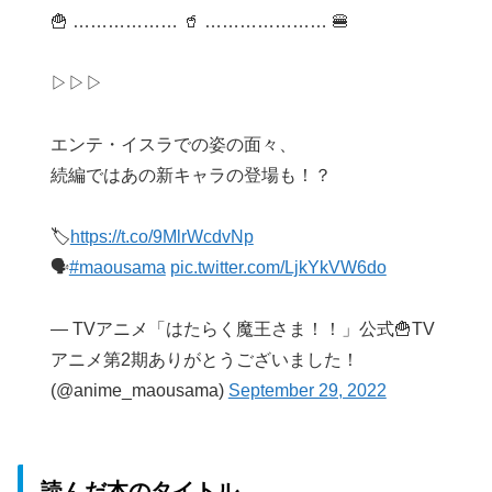
🍟 ……………… 🥤 ………………… 🍔
▷▷▷
エンテ・イスラでの姿の面々、
続編ではあの新キャラの登場も！？
🏷
https://t.co/9MlrWcdvNp
🗣
#maousama
pic.twitter.com/LjkYkVW6do
— TVアニメ「はたらく魔王さま！！」公式🍟TV
アニメ第2期ありがとうございました！
(@anime_maousama)
September 29, 2022
読んだ本のタイトル