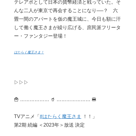
テレアポとして日本の貨幣経済と戦っていた。そ
んな二人が東京で再会することになり──？ 六
畳一間のアパートを仮の魔王城に、今日も額に汗
して働く魔王さまが繰り広げる、庶民派フリータ
ー・ファンタジー登場！
はたらく魔王さま！
▷▷▷
🍟 ……………… 🥤 ………………… 🍔
TVアニメ「
#はたらく魔王さま
！！」
第2期 続編 ＜2023年＞放送 決定