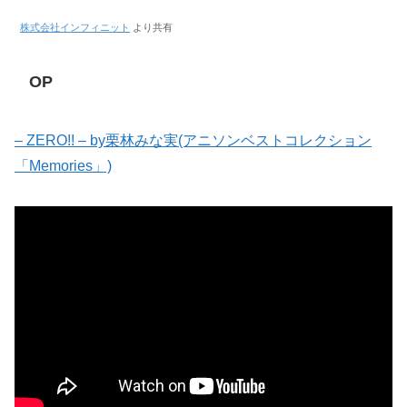
株式会社インフィニット
より共有
OP
– ZERO!! – by栗林みな実(アニソンベストコレクション
「Memories」)