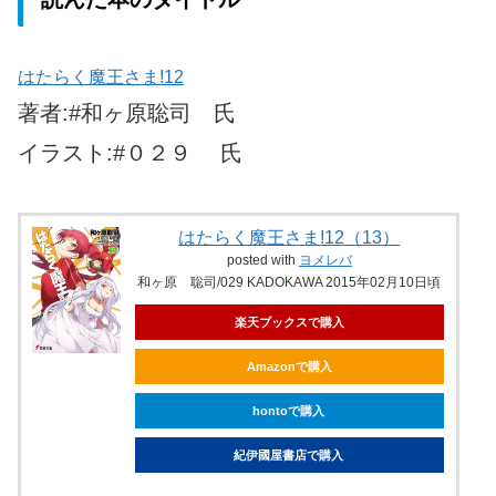
はたらく魔王さま!12
著者:#和ヶ原聡司 氏
イラスト:#０２９ 氏
はたらく魔王さま!12（13）
posted with
ヨメレバ
和ヶ原 聡司/029 KADOKAWA 2015年02月10日頃
楽天ブックスで購入
Amazonで購入
hontoで購入
紀伊國屋書店で購入