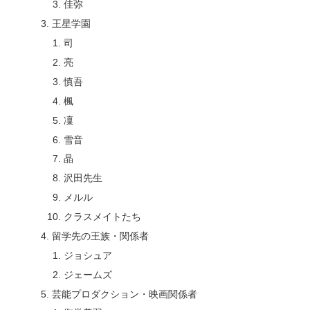
佳弥
王星学園
司
亮
慎吾
楓
凜
雪音
晶
沢田先生
メルル
クラスメイトたち
留学先の王族・関係者
ジョシュア
ジェームズ
芸能プロダクション・映画関係者