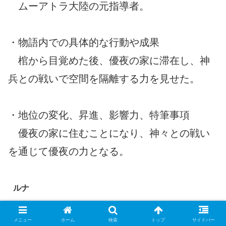
ムーアトラ大陸の元指導者。
・物語内での具体的な行動や成果
棺から目覚めた後、優夜の家に滞在し、神
兵との戦いで空間を隔離する力を見せた。
・地位の変化、昇進、影響力、特筆事項
優夜の家に住むことになり、神々との戦い
を通じて優夜の力となる。
ルナ
メニュー
ホーム
検索
トップ
サイドバー
レクシアの護衛であり、元暗殺者の少女であ