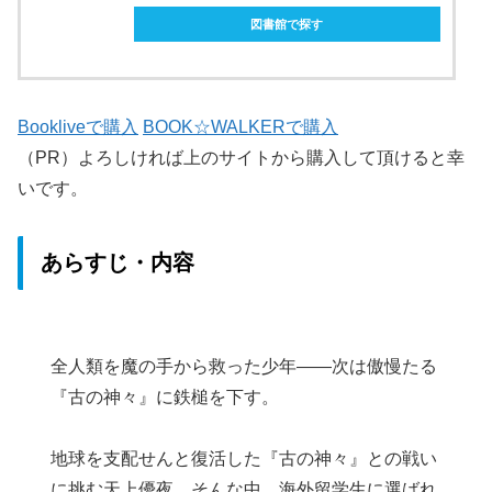
図書館で探す
Bookliveで購入
BOOK☆WALKERで購入
（PR）よろしければ上のサイトから購入して頂けると幸
いです。
あらすじ・内容
全人類を魔の手から救った少年――次は傲慢たる
『古の神々』に鉄槌を下す。
地球を支配せんと復活した『古の神々』との戦い
に挑む天上優夜。そんな中、海外留学生に選ばれ