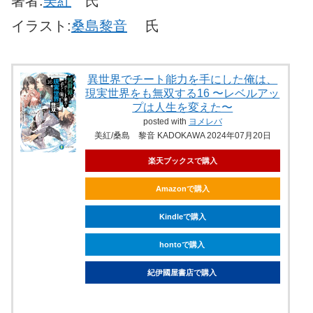
著者:
美紅
氏
イラスト:
桑島黎音
氏
異世界でチート能力を手にした俺は、
現実世界をも無双する16 〜レベルアッ
プは人生を変えた〜
posted with
ヨメレバ
美紅/桑島 黎音 KADOKAWA 2024年07月20日
楽天ブックスで購入
Amazonで購入
Kindleで購入
hontoで購入
紀伊國屋書店で購入
ebookjapanで購入