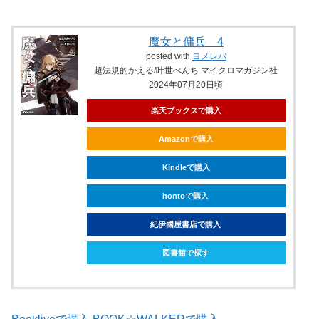
魔女と傭兵 4
posted with
ヨメレバ
超法規的かえる/叶世べんち マイクロマガジン社
2024年07月20日頃
楽天ブックスで購入
Amazonで購入
Kindleで購入
hontoで購入
紀伊國屋書店で購入
図書館で探す