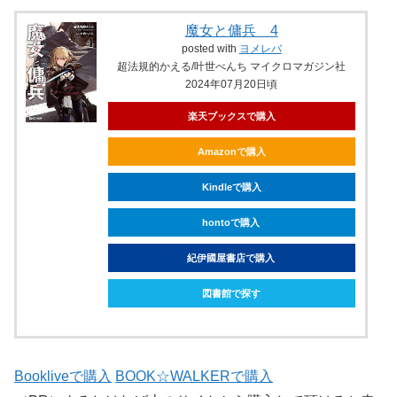
魔女と傭兵 4
posted with
ヨメレバ
超法規的かえる/叶世べんち マイクロマガジン社
2024年07月20日頃
楽天ブックスで購入
Amazonで購入
Kindleで購入
hontoで購入
紀伊國屋書店で購入
図書館で探す
Bookliveで購入
BOOK☆WALKERで購入