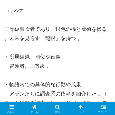
エルシア
三等級冒険者であり、銀色の棍と魔術を操る
。未来を見通す「龍眼」を持つ 。
・所属組織、地位や役職
冒険者。三等級 。
・物語内での具体的な行動や成果
アランたちに調査系の依頼を紹介した 。ド
ラッグ騒動の調査を行い、ジグをドラッグ使
用者と疑って交戦した 。眼帯を外して「龍
メニュー
ホーム
検索
トップ
サイドバー