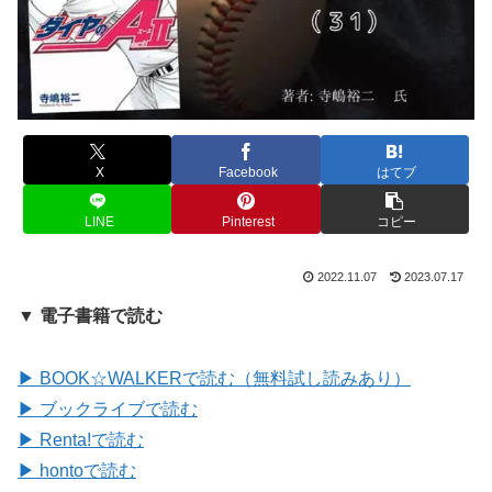
X
Facebook
はてブ
LINE
Pinterest
コピー
2022.11.07
2023.07.17
▼ 電子書籍で読む
▶ BOOK☆WALKERで読む（無料試し読みあり）
▶ ブックライブで読む
▶ Renta!で読む
▶ hontoで読む