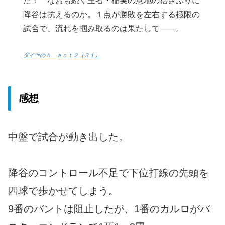
だ！ なおも続く王者・稲実の意地の揺さぶりに
降谷は抗えるのか。１点が勝敗を左右する極限の
試合で、流れを掴み取るのは果たして――。
ダイヤのＡ ａｃｔ２（３１）
感想
中盤で試合が動き出した。
降谷のコントロール不足で下位打線の先頭を
四球で歩かせてしまう。
9番のバントは阻止したが、1番のカルロがバ