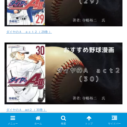
ダイヤのＡ ａｃｔ２（ 29巻 ）
ダイヤのＡ act２（ 30巻 ）
メニュー
ホーム
検索
トップ
サイドバー