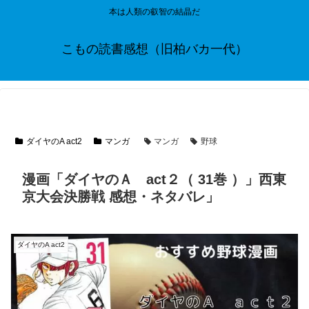
本は人類の叡智の結晶だ
こもの読書感想（旧柏バカ一代）
ダイヤのA act2
マンガ
マンガ
野球
漫画「ダイヤのＡ act２（ 31巻 ）」西東
京大会決勝戦 感想・ネタバレ」
ダイヤのA act2