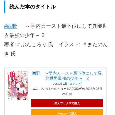
読んだ本のタイトル
#西野
～学内カースト最下位にして異能世
界最強の少年～ 2
著者:＃ぶんころり 氏 イラスト: ＃またのん
き 氏
西野 〜学内カースト最下位にして異
能世界最強の少年〜 2
posted with
ヨメレバ
ぶんころり/またのんき▼ KADOKAWA 2018年05月
25日頃
楽天ブックスで購入
Amazonで購入