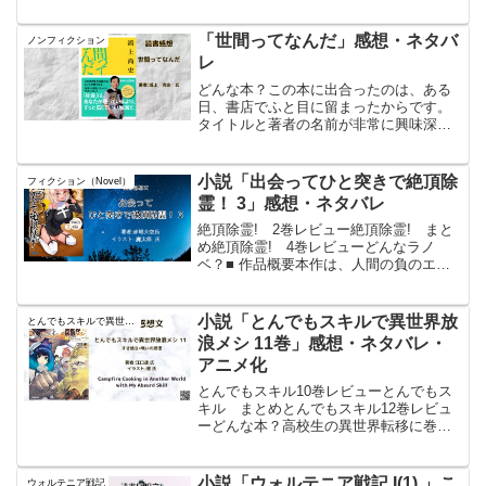
場を営んでいた中年男性ベリル・ガーデ
ナントが、かつての優秀な弟子たちに慕
われ、都で活躍していく姿を描く「おっ
「世間ってなんだ」感想・ネタバ
ノンフィクション
さん成り上がりファ...
レ
どんな本？この本に出合ったのは、ある
日、書店でふと目に留まったからです。
タイトルと著者の名前が非常に興味深く
感じられ、手に取ってみることにしまし
た。日常生活の中で、世間や社会につい
ての疑問や葛藤を感じていたので、この
小説「出会ってひと突きで絶頂除
フィクション（Novel）
本がその疑問を解消してく...
霊！ 3」感想・ネタバレ
絶頂除霊! 2巻レビュー絶頂除霊! まと
め絶頂除霊! 4巻レビューどんなラノ
ベ？■ 作品概要本作は、人間の負のエネ
ルギーを糧とする魔族が引き起こす怪異
事件に、落ちこぼれ退魔師の主人公・古
屋晴久たちが挑む退魔活劇の第3巻であ
小説「とんでもスキルで異世界放
とんでもスキルで異世界放浪メシ
る。 本巻では、男...
浪メシ 11巻」感想・ネタバレ・
アニメ化
とんでもスキル10巻レビューとんでもス
キル まとめとんでもスキル12巻レビュ
ーどんな本？高校生の異世界転移に巻き
込まれたムコーダは、戦闘面では全くの
無能だったので戦争に巻き込まれ無いよ
うに別の国へ行く。その道中に、ムコー
小説「ウォルテニア戦記 I(1) 」こ
ウォルテニア戦記