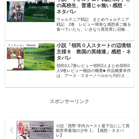
ダの料理に魅入られた...
の高校生、普通じゃ無い 感想・
ネタバレ
ウォルテニア戦記 まとめウォルテニア
戦記 2巻 レビュー簡単な感想昼ご飯を
食べていたら、いきなり異世界に召喚さ
れてしまい。用意周到に取り囲んでいた
兵士達と召喚した魔術師を拷問の末殺
害。この高校生、普通じゃ無いぞ、、
小説「領民０人スタートの辺境領
フィクション（Novel）
When he was e...
主様８ 救国の英雄達」感想・ネ
タバレ
領民0人7巻レビュー領民0人まとめ領民0
人9巻レビュー物語の概要■ 作品概要本作
は、アース・スターノベルから刊行され
ている、不毛の地を切り拓く内政・領地
経営ファンタジー小説の第8巻である。か
つて戦争で「救国の英雄」と称されなが
らも、領民も家...
スポンサーリンク
小説「西野 学内カースト最下位にして異
能世界最強の少年 1」【感想・ネタバ
レ】