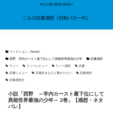
本は人類の叡智の結晶だ
こもの読書感想（旧柏バカ一代）
フィクション（Novel）
西野 学内カースト最下位にして異能世界最強の少年
読書感想
ラノベ
ラノベレビュー
ラノベ感想
読書
読書レビュー
読書好きな人と繋がりたい
読書感想
読書感想文
小説「西野 ～学内カースト最下位にして
異能世界最強の少年～ 2巻」【感想・ネタ
バレ】