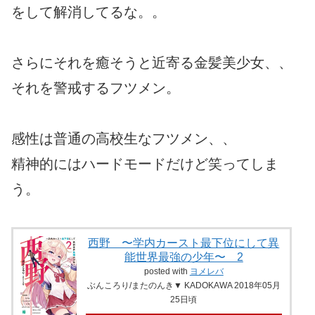
をして解消してるな。。
さらにそれを癒そうと近寄る金髪美少女、、
それを警戒するフツメン。
感性は普通の高校生なフツメン、、
精神的にはハードモードだけど笑ってしま
う。
西野 〜学内カースト最下位にして異
能世界最強の少年〜 2
posted with
ヨメレバ
ぶんころり/またのんき▼ KADOKAWA 2018年05月
25日頃