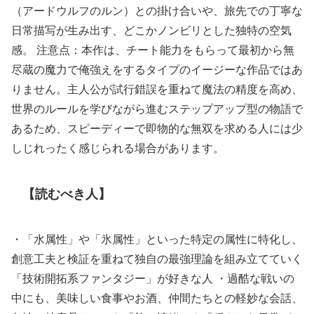
（アードウルフのルン）との掛け合いや、旅先での丁寧な
日常描写が生み出す、どこかノンビリとした独特の空気
感。 注意点：本作は、チート能力をもらって最初から無
尽蔵の魔力で俺強えをするタイプのイージーな作品ではあ
りません。主人公が試行錯誤を重ねて魔法の精度を高め、
世界のルールを学びながら進むステップアップ型の物語で
あるため、スピーディーで即物的な無双を求める人には少
しじれったく感じられる場合があります。
【読むべき人】
・「水属性」や「氷属性」といった特定の属性に特化し、
創意工夫と検証を重ねて独自の最強理論を組み立てていく
「技術開拓系ファンタジー」が好きな人 ・過酷な戦いの
中にも、美味しい食事やお酒、仲間たちとの軽妙な会話、