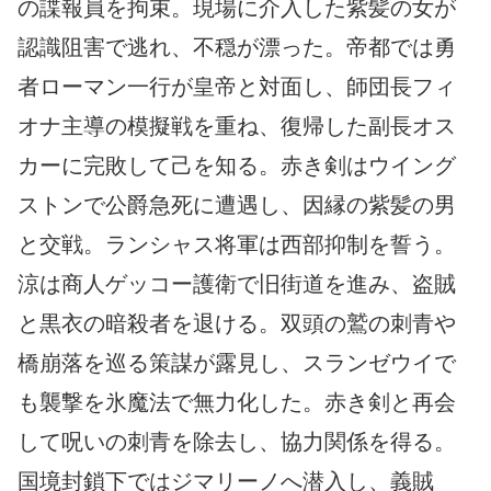
の諜報員を拘束。現場に介入した紫髪の女が
認識阻害で逃れ、不穏が漂った。帝都では勇
者ローマン一行が皇帝と対面し、師団長フィ
オナ主導の模擬戦を重ね、復帰した副長オス
カーに完敗して己を知る。赤き剣はウイング
ストンで公爵急死に遭遇し、因縁の紫髪の男
と交戦。ランシャス将軍は西部抑制を誓う。
涼は商人ゲッコー護衛で旧街道を進み、盗賊
と黒衣の暗殺者を退ける。双頭の鷲の刺青や
橋崩落を巡る策謀が露見し、スランゼウイで
も襲撃を氷魔法で無力化した。赤き剣と再会
して呪いの刺青を除去し、協力関係を得る。
国境封鎖下ではジマリーノへ潜入し、義賊