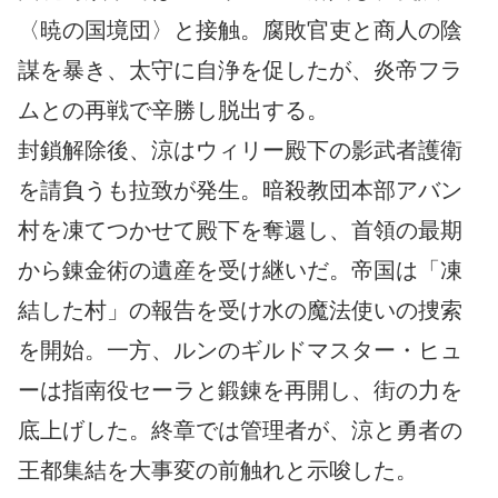
〈暁の国境団〉と接触。腐敗官吏と商人の陰
謀を暴き、太守に自浄を促したが、炎帝フラ
ムとの再戦で辛勝し脱出する。
封鎖解除後、涼はウィリー殿下の影武者護衛
を請負うも拉致が発生。暗殺教団本部アバン
村を凍てつかせて殿下を奪還し、首領の最期
から錬金術の遺産を受け継いだ。帝国は「凍
結した村」の報告を受け水の魔法使いの捜索
を開始。一方、ルンのギルドマスター・ヒュ
ーは指南役セーラと鍛錬を再開し、街の力を
底上げした。終章では管理者が、涼と勇者の
王都集結を大事変の前触れと示唆した。