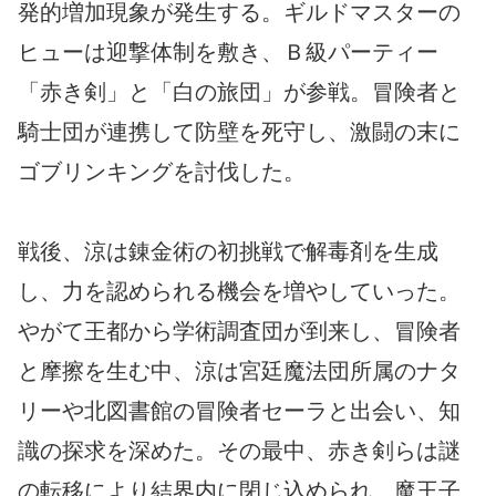
発的増加現象が発生する。ギルドマスターの
ヒューは迎撃体制を敷き、Ｂ級パーティー
「赤き剣」と「白の旅団」が参戦。冒険者と
騎士団が連携して防壁を死守し、激闘の末に
ゴブリンキングを討伐した。
戦後、涼は錬金術の初挑戦で解毒剤を生成
し、力を認められる機会を増やしていった。
やがて王都から学術調査団が到来し、冒険者
と摩擦を生む中、涼は宮廷魔法団所属のナタ
リーや北図書館の冒険者セーラと出会い、知
識の探求を深めた。その最中、赤き剣らは謎
の転移により結界内に閉じ込められ、魔王子