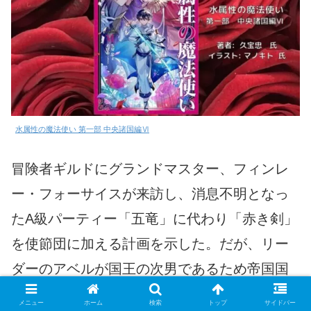
水属性の魔法使い 第一部 中央諸国編Ⅵ
冒険者ギルドにグランドマスター、フィンレ
ー・フォーサイスが来訪し、消息不明となっ
たA級パーティー「五竜」に代わり「赤き剣」
を使節団に加える計画を示した。だが、リー
ダーのアベルが国王の次男であるため帝国国
境行きは不可能となり、代役として涼が招聘
メニュー
ホーム
検索
トップ
サイドバー