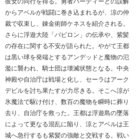
彼女の同行を得る。勇者パーティーとの誤解
からアベルが戦闘に巻き込まれるが、涼の仲
裁で収束し、錬金術師ケネスを紹介される。
さらに浮遊大陸「バビロン」の伝承や、紫髪
の存在に関する不安が語られた。やがて王都
は黒い球を発端とするアンデッドと魔物の氾
濫に襲われ、騎士団は壊滅状態となる。中央
神殿や自治庁は戦場と化し、セーラはアーク
デビルを討ち果たすが力尽きる。そこへ涼が
氷魔法で駆け付け、数百の魔物を瞬時に葬り
去り、自治庁を救った。王都は浮遊島の墜落
によって更なる混乱に陥り、涼とアベルは王
城へ急行するも紫髪の強敵と交戦する。戦い