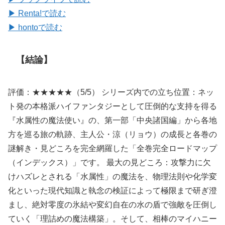
▶ Renta!で読む
▶ hontoで読む
【結論】
評価：★★★★★（5/5） シリーズ内での立ち位置：ネッ
ト発の本格派ハイファンタジーとして圧倒的な支持を得る
『水属性の魔法使い』の、第一部「中央諸国編」から各地
方を巡る旅の軌跡、主人公・涼（リョウ）の成長と各巻の
謎解き・見どころを完全網羅した「全巻完全ロードマップ
（インデックス）」です。 最大の見どころ：攻撃力に欠
けハズレとされる「水属性」の魔法を、物理法則や化学変
化といった現代知識と執念の検証によって極限まで研ぎ澄
まし、絶対零度の氷結や変幻自在の水の盾で強敵を圧倒し
ていく「理詰めの魔法構築」。そして、相棒のマイハニー