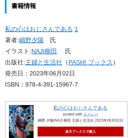
書籍情報
私の心はおじさんである
1
著者:
嶋野夕陽
氏
イラスト:
NAJI柳田
氏
出版社:
主婦と生活社
（
PASH! ブックス
）
発売日：2023年06月02日
ISBN：978-4-391-15967-7
私の心はおじさんである
posted with
ヨメレバ
嶋野 夕陽/NAJI 柳田 主婦と生活社 2023年06月02日
楽天ブックスで購入