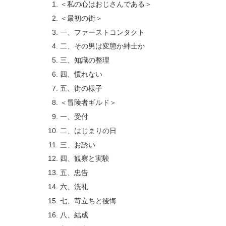
＜私の心はおじさんである＞
＜最初の街＞
一、ファーストコンタクト
二、その男は変態か紳士か
三、知識の整理
四、慣れない
五、街の様子
＜冒険者ギルド＞
一、受付
二、はじまりの日
三、お誘い
四、観察と実験
五、忠告
六、洗礼
七、苛立ちと後悔
八、結成