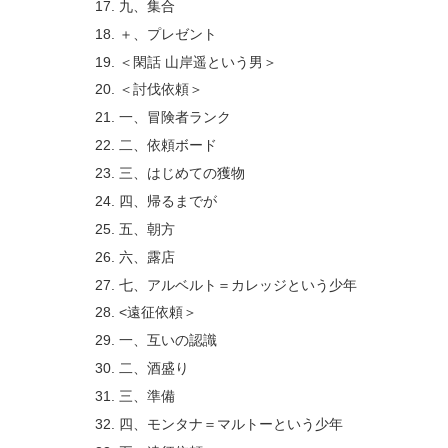
九、集合
＋、プレゼント
＜閑話 山岸遥という男＞
＜討伐依頼＞
一、冒険者ランク
二、依頼ボード
三、はじめての獲物
四、帰るまでが
五、朝方
六、露店
七、アルベルト＝カレッジという少年
<遠征依頼＞
一、互いの認識
二、酒盛り
三、準備
四、モンタナ＝マルトーという少年