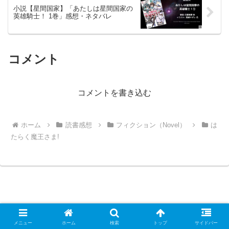
小説【星間国家】「あたしは星間国家の
英雄騎士！ 1巻」感想・ネタバレ
コメント
コメントを書き込む
ホーム
読書感想
フィクション（Novel）
は
たらく魔王さま!
こもの読書感想（旧柏バカ一代）
メニュー
ホーム
検索
トップ
サイドバー
© 2021 こもの読書感想（旧柏バカ一代）.