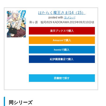
はたらく魔王さま!14（15）
posted with
ヨメレバ
和ヶ原 聡司/029 KADOKAWA 2015年09月10日頃
楽天ブックスで購入
Amazonで購入
hontoで購入
紀伊國屋書店で購入
ebookjapanで購入
図書館で探す
同シリーズ