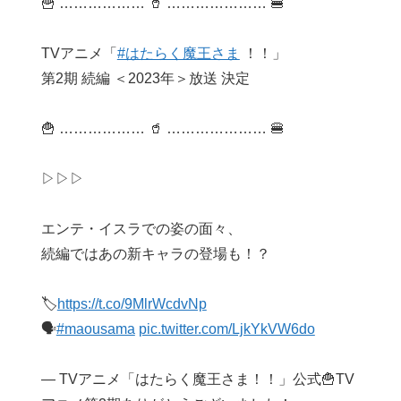
🍟 ……………… 🥤 ………………… 🍔
TVアニメ「
#はたらく魔王さま
！！」
第2期 続編 ＜2023年＞放送 決定
🍟 ……………… 🥤 ………………… 🍔
▷▷▷
エンテ・イスラでの姿の面々、
続編ではあの新キャラの登場も！？
🏷
https://t.co/9MlrWcdvNp
🗣
#maousama
pic.twitter.com/LjkYkVW6do
— TVアニメ「はたらく魔王さま！！」公式🍟TV