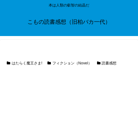
本は人類の叡智の結晶だ
こもの読書感想（旧柏バカ一代）
はたらく魔王さま!
フィクション（Novel）
読書感想