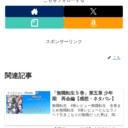
こもをフォローする
スポンサーリンク
こも
関連記事
「無職転生 5 巻」第五章 少年
フィクション（Novel）
期 再会編【感想・ネタバレ】
無職転生 4巻レビュー無職転生 全巻ま
とめ無職転生 6巻レビューどんなラノ
ベ？引きこもりの無職だった男は、両親
が亡くなった事で兄弟から家を追い出さ
れ。交通事故に遭いそうになった高校生