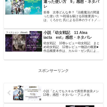
違った使い方 9」感想・ネタバ
レ
前巻 次巻どんな本？『治癒魔法の間違
った使い方 〜戦場を駆ける回復要員〜』
は、くろかた 氏による日本のライトノベ
ルで、イラストはKeG 氏が担当。この作
品は、2014年3月から「小説家になろう」
で連載が始まり、2016年3月から2020年
小説「幼女戦記 11 Alea
フィクション（Novel）
3...
iacta est」感想・ネタバレ
幼女戦記 10巻レビュー幼女戦記 まと
め幼女戦記 12巻レビュー物語の概要■
作品概要本作は、カルロ・ゼン氏による
戦記ファンタジー小説シリーズの第11巻
である。魔導と科学が混在し、第一次世
界大戦期の欧州に似た異世界を舞台に、
現代日本から転生...
スポンサーリンク
小説「とんでもスキルで異世界放浪メシ
13巻」感想・ネタバレ・アニメ化