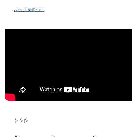
はたらく魔王さま！
▷▷▷