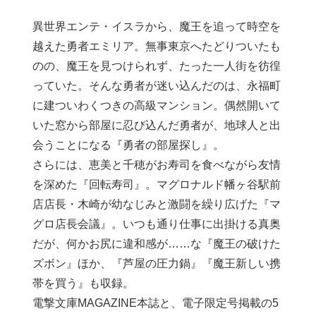
異世界エンテ・イスラから、魔王を追って時空を
越えた勇者エミリア。無事東京へたどりついたも
のの、魔王を見つけられず、たった一人街を彷徨
っていた。そんな勇者が迷い込んだのは、永福町
に建ついわくつきの高級マンション。偶然開いて
いた窓から部屋に忍び込んだ勇者が、地球人と出
会うことになる『勇者の部屋探し』。
さらには、恵美と千穂がお寿司を食べながら友情
を深めた『回転寿司』。マグロナルド幡ヶ谷駅前
店店長・木崎が幼なじみと激闘を繰り広げた『マ
グロ店長会議』。いつも通り仕事に出掛ける真奥
だが、何かお尻に違和感が……な『魔王の破けた
ズボン』ほか、『芦屋の圧力鍋』『魔王新しい携
帯を買う』も収録。
電撃文庫MAGAZINE本誌と、電子限定号掲載の5