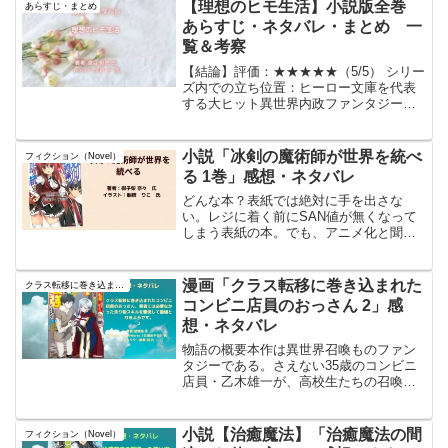
達を助けたら轢かれてしまい死亡し転生
【理想のヒモ生活】小説版全巻
あらすじ・まとめ
した。今度の生は諦めず...
あらすじ・ネタバレ・まとめ 一
覧＆考察
【結論】評価：★★★★★（5/5） シリー
ズ内での立ち位置：ヒーロー文庫を代表
する大ヒット異世界内政ファンタジー
『理想のヒモ生活』の、第1巻から最新刊
までのあらすじや各巻の重要な政変・見
どころを網羅した「全巻完全ロードマッ
小説「冰剣の魔術師が世界を統べ
フィクション（Novel）
プ（インデックス）...
る 1巻」感想・ネタバレ
どんな本？表紙では絶対に手を出さな
い。レジに着く前にSAN値が無くなって
しまう表紙の本。でも、アニメ化と聞い
て勇気を出して電子書籍で6巻まで買って
みた。。そして、本を開いてみたら。。
電子書籍なのに、目次がリンクされて無
漫画「クラス転移に巻き込まれた
クラス転移に巻き込まれたコンビニ店員のおっさん
い、、、いや、アルファ...
コンビニ店員のおっさん 2」感
想・ネタバレ
物語の概要本作は異世界召喚ものファン
タジーである。さえない35歳のコンビニ
店員・乙木雄一が、高校生たちの召喚に
巻き込まれた結果、女神から「余り物の
クズスキル」群を押し付けられて異世界
へ転移する。勇者とは異なる扱いを受け
小説【治癒魔法】「治癒魔法の間
フィクション（Novel）
ながらも、その大量のス...