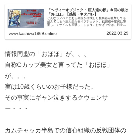
「ヘヴィーオブジェクト 巨人達の影」今回の敵は
「おほほ」【感想・ネタバレ】
どんなラノベ？とある島国が作成した核兵器が直撃しても
耐えてしまう超大型兵器オブジェクト。戦闘機を確実に撃
墜し、ミサイルも迎撃してしまう。おかげで今は、戦争の
全てがオブジェクトで決めるようになった。そんな戦場に
派遣留学した学生クウェンサーと貴...
2022.03.29
www.kashiwa1969.online
情報同盟の「おほほ」が、、、
自称Gカップ美女と言ってた「おほほ」
が、、、
実は10歳くらいのお子様だった。
その事実にギャン泣きするクウェンサ
ー・・・
カムチャッカ半島での信心組織の反戦団体の