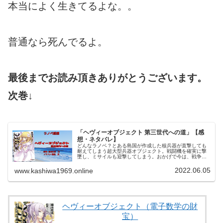
本当によく生きてるよな。。
普通なら死んでるよ。
最後までお読み頂きありがとうございます。
次巻↓
「ヘヴィーオブジェクト 第三世代への道」【感
想・ネタバレ】
どんなラノベ？とある島国が作成した核兵器が直撃しても
耐えてしまう超大型兵器オブジェクト。戦闘機を確実に撃
墜し、ミサイルも迎撃してしまう。おかげで今は、戦争の
全てがオブジェクトで決めるようになった。そんな戦場に
派遣留学した学生クウェンサーと貴...
2022.06.05
www.kashiwa1969.online
ヘヴィーオブジェクト（電子数学の財
宝）