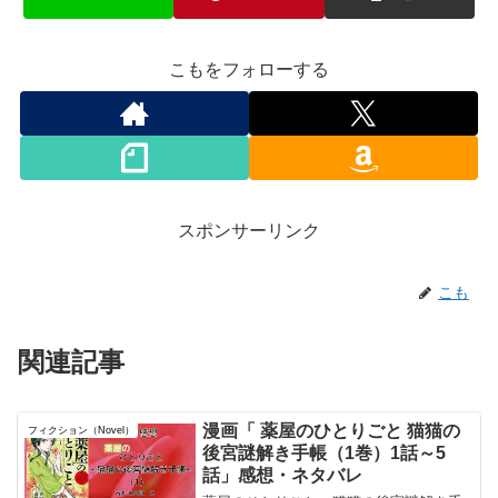
こもをフォローする
スポンサーリンク
こも
関連記事
漫画「 薬屋のひとりごと 猫猫の
フィクション（Novel）
後宮謎解き手帳（1巻）1話～5
話」感想・ネタバレ