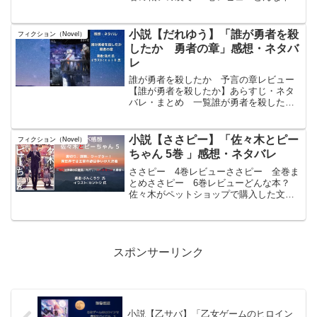
タイトルにあるように【～ゲーム世界に
転生したけど友人の勇者が魔王討伐に旅
立ったあとの国内お留守番（内政と防衛
小説【だれゆう】「誰が勇者を殺
フィクション（Novel）
戦）が俺のお仕事です...
したか 勇者の章」感想・ネタバ
レ
誰が勇者を殺したか 予言の章レビュー
【誰が勇者を殺したか】あらすじ・ネタ
バレ・まとめ 一覧誰が勇者を殺した
か 賢者の章レビュー物語の概要本作
は、魔王討伐から数年後の王国を舞台と
したファンタジー×ミステリー小説であ
小説【ささピー】「佐々木とピー
フィクション（Novel）
る。慰霊祭の最中、かつて旅の...
ちゃん 5巻 」感想・ネタバレ
ささピー 4巻レビューささピー 全巻ま
とめささピー 6巻レビューどんな本？
佐々木がペットショップで購入した文鳥
は、異世界から転生した高名な賢者様だ
った。可愛らしい賢者様に世界を超える
機会と強力な魔法の力を与えられ、佐々
木は異世界へと現代の物...
スポンサーリンク
小説【乙サバ】「乙女ゲームのヒロイン