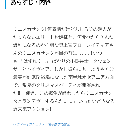
あらすじ・内容
ミニスカサンタ! 無表情だけどむしろその魅力が
たまらないエリートお姫様と、何食べたらそんな
爆乳になるのか不明な鬼上官フローレイティアさ
んのミニスカサンタが目の前にっ……! いつ
も 『はずれくじ』 ばかりの不良兵士・クウェン
サーとヘイヴィア。しかし彼らにも、ようやくご
褒美が到来!? 戦場になった南半球オセアニア方面
で、常夏のクリスマスパーティが開催され
た!! 「俺達、この戦争が終わったらミニスカサン
タとランデヴーするんだ……」 いったいどうなる
近未来アクション!
ヘヴィーオブジェクト 電子数学の財宝