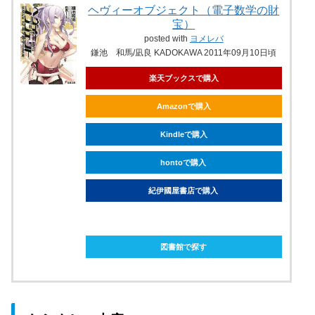
ヘヴィーオブジェクト（電子数学の財
宝）
posted with
ヨメレバ
鎌池 和馬/凪良 KADOKAWA 2011年09月10日頃
楽天ブックスで購入
Amazonで購入
Kindleで購入
hontoで購入
紀伊國屋書店で購入
ebookjapanで購入
図書館で探す