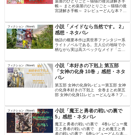
薬屋のひとりごと～猫猫の後宮謎解き手
帳～ まとめ薬屋のひとりごと～猫猫の後
宮謎解き手帳～ ２レビューどんな本？
『薬屋のひとりごと』は、日向夏 氏によ
る日本のライトノベル作品。中世の後宮
を舞台に、薬学の専門知識で事件の謎を
小説「メイドなら当然です。 2」
フィクション（Novel）
解く少女・猫猫（マオ...
感想・ネタバレ
物語の概要本作は異世界ファンタジー系
ライトノベルである。主人公の地味で小
柄ながら実は高スペックなメイド「ニ
ナ」が、雇い主のお屋敷で身に覚えのな
い罪を着せられて追放された後、旅に出
るところから物語が始まった。第２巻で
小説「本好きの下剋上 第五部
フィクション（Novel）
は、ニナが魔導士のエミリや...
「女神の化身 10巻 」感想・ネタ
バレ
第五部 女神の化身9レビュー第五部 女神
の化身本好きの下剋上 全巻まとめ第五
部 女神の化身11レビューどんな本？フェ
ルディナンドが旅立ったエーレンフェス
トの冬は重い。騒乱を好む「混沌の女
神」のようなゲオルギーネに関する密告
小説「魔王と勇者の戦いの裏で
フィクション（Novel）
があったことで粛清...
5」感想・ネタバレ
魔王と勇者の戦いの裏で 4巻レビュー魔
王と勇者の戦いの裏で まとめ魔王と勇
者の戦いの裏で 6巻レビューどんな本？