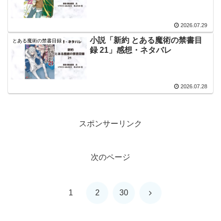
2026.07.29
小説「新約 とある魔術の禁書目
とある魔術の禁書目録
録 21」感想・ネタバレ
2026.07.28
スポンサーリンク
次のページ
次
1
2
30
へ