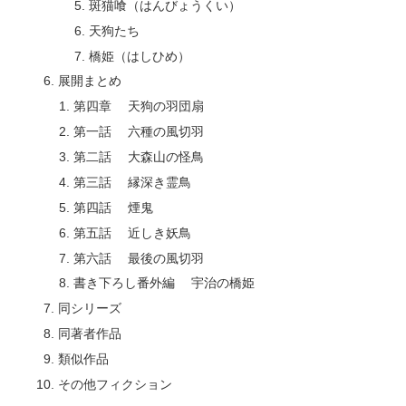
斑猫喰（はんびょうくい）
天狗たち
橋姫（はしひめ）
展開まとめ
第四章 天狗の羽団扇
第一話 六種の風切羽
第二話 大森山の怪鳥
第三話 縁深き霊鳥
第四話 煙鬼
第五話 近しき妖鳥
第六話 最後の風切羽
書き下ろし番外編 宇治の橋姫
同シリーズ
同著者作品
類似作品
その他フィクション