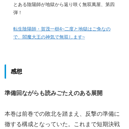
とある陰陽師が地獄から返り咲く無双萬屋、第四
弾！
転生陰陽師・賀茂一樹4~二度と地獄はご免なの
で、閻魔大王の神気で無双します~
感想
準備回ながらも読みごたえのある展開
本巻は前巻での敗北を踏まえ、反撃の準備に
徹する構成となっていた。これまで短期決戦