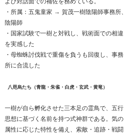
よび対話面での補佐を務めている。
・所属：五鬼童家 → 賀茂一樹陰陽師事務所、
陰陽師
・国家試験で一樹と対戦し、戦術面での相違
を実感した
・母蜘蛛討伐戦で重傷を負うも回復し、事務
所に合流した
八咫烏たち（青龍・朱雀・白虎・玄武・黄竜）
一樹が自ら孵化させた三本足の霊鳥で、五行
思想に基づく名前を持つ式神群である。気の
属性に応じた特性を備え、索敵・追跡・戦闘