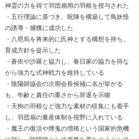
神霊の力を得て羽団扇用の羽根を授与された
・五行理論に基づき、呪陣を構築して鳥妖怪
の誘導・捕獲に成功した
・八咫烏を将来的に氏神とする構想を持ち、
育成方針を提示した
・蒼依や沙羅と協力し、春日家の協力を得な
がら強力な式神戦力を維持している
・陰陽師協会の次期会長候補に名が挙がる
も、年齢と責任の重さから辞退を示唆
・天狗の羽根など強力な素材の収集にも着手
し、羽団扇の量産体制を視野に入れている
・魔王の復活や煙鬼の増殖という国家的危機