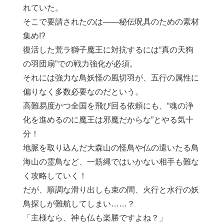
れていた。
そこで要請されたのは――秘伝呪具のための素材
集め!?
復活した荒ラ獅子魔王に対抗するには“真の天狗
の羽団扇”での戦力強化が必須。
それには強力な鳥妖怪の風切羽が、五行の属性に
偏りなく多数必要なのだという。
高難易度かつ全国を飛び回る依頼にも、“魂の浄
化を進めるのに魔王は邪魔だからな”とやる気十
分！
地脈を取り込んだ大森山の怪鳥や仏の遣いたる鳥
海山の霊鳥など、一筋縄ではいかない相手も難な
く攻略していく！
だが、順調な滑り出しも束の間、火行と水行の妖
鳥探しが難航してしまい……？
「主様なら、神も仏も楽勝ですよね？」