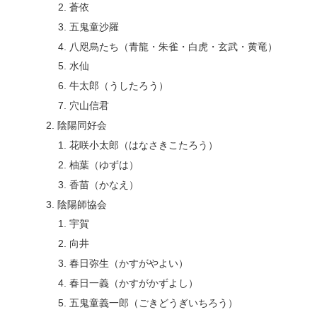
蒼依
五鬼童沙羅
八咫烏たち（青龍・朱雀・白虎・玄武・黄竜）
水仙
牛太郎（うしたろう）
穴山信君
陰陽同好会
花咲小太郎（はなさきこたろう）
柚葉（ゆずは）
香苗（かなえ）
陰陽師協会
宇賀
向井
春日弥生（かすがやよい）
春日一義（かすがかずよし）
五鬼童義一郎（ごきどうぎいちろう）