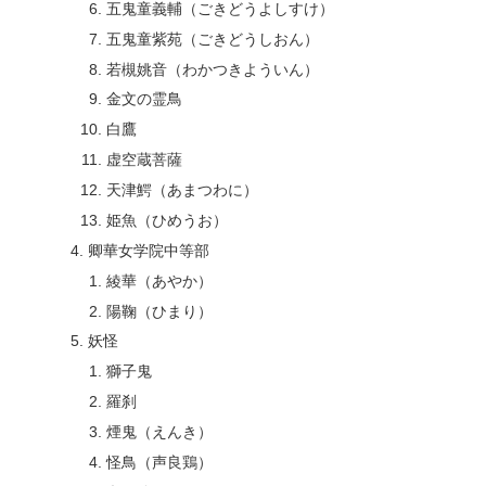
五鬼童義輔（ごきどうよしすけ）
五鬼童紫苑（ごきどうしおん）
若槻姚音（わかつきよういん）
金文の霊鳥
白鷹
虚空蔵菩薩
天津鰐（あまつわに）
姫魚（ひめうお）
卿華女学院中等部
綾華（あやか）
陽鞠（ひまり）
妖怪
獅子鬼
羅刹
煙鬼（えんき）
怪鳥（声良鶏）