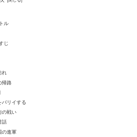
トル
すじ
訪れ
の帰路
期
をパリイする
街の戦い
対話
国の進軍