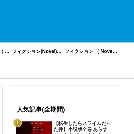
ノンフィクション （ nonfiction ） あいうえお順
フィクション(Novel)更新順
フィクション （ Novel ） あいうえお順
人気記事(全期間)
【転生したらスライムだっ
た件】小説版全巻 あらす