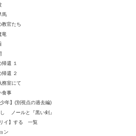
波
早馬
の教官たち
魔竜
盾
間
の帰還 １
の帰還 ２
執務室にて
い食事
少年】(別視点の過去編)
ろし ノールと『黒い剣』
リイ】する 一覧
ョン