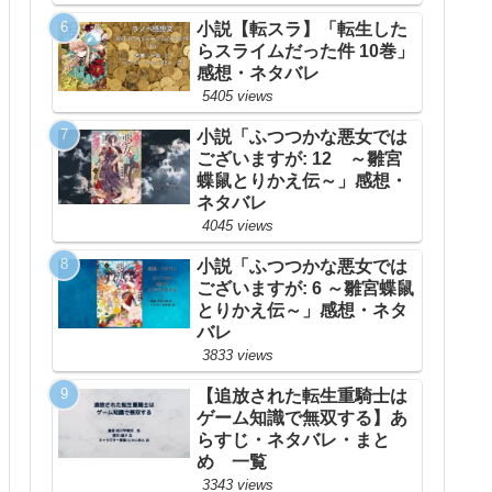
小説【転スラ】「転生した
らスライムだった件 10巻」
感想・ネタバレ
5405 views
小説「ふつつかな悪女では
ございますが: 12 ～雛宮
蝶鼠とりかえ伝～」感想・
ネタバレ
4045 views
小説「ふつつかな悪女では
ございますが: 6 ～雛宮蝶鼠
とりかえ伝～」感想・ネタ
バレ
3833 views
【追放された転生重騎士は
ゲーム知識で無双する】あ
らすじ・ネタバレ・まと
め 一覧
3343 views