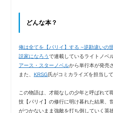
どんな本？
俺は全てを【パリイ】する ~逆勘違いの
説家になろう
で連載しているライトノベ
アース・スターノベル
から単行本が発売
また、
KRSG
氏がコミカライズを担当し
この物語は、才能なしの少年と呼ばれて
技【パリイ】の修行に明け暮れた結果、
がつかないまま強敵を打ち倒していく英