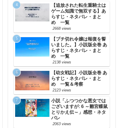
【追放された転生重騎士は
ゲーム知識で無双する】あ
らすじ・ネタバレ・まと
め 一覧
2668 views
【ブチ切れ令嬢は報復を誓
いました。】小説版全巻 あ
らすじ・ネタバレ・まと
め 一覧
2138 views
【幼女戦記】小説版全巻 あ
らすじ・ネタバレ・まと
め 一覧＆考察
2123 views
小説「ふつつかな悪女では
ございますが: 6 ～雛宮蝶鼠
とりかえ伝～」感想・ネタ
バレ
2063 views