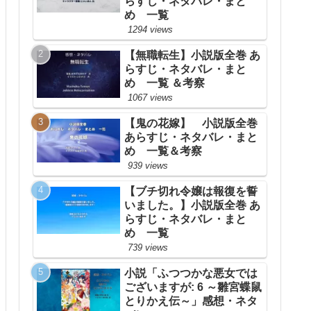
らすじ・ネタバレ・まと
め 一覧
1294 views
【無職転生】小説版全巻 あ
らすじ・ネタバレ・まと
め 一覧 ＆考察
1067 views
【鬼の花嫁】 小説版全巻
あらすじ・ネタバレ・まと
め 一覧＆考察
939 views
【ブチ切れ令嬢は報復を誓
いました。】小説版全巻 あ
らすじ・ネタバレ・まと
め 一覧
739 views
小説「ふつつかな悪女では
ございますが: 6 ～雛宮蝶鼠
とりかえ伝～」感想・ネタ