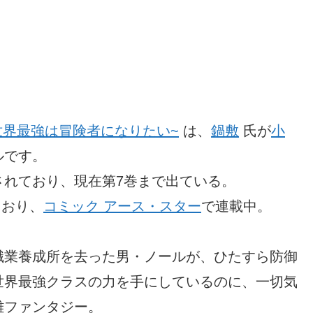
世界最強は冒険者になりたい~
は、
鍋敷
氏が
小
ルです。
されており、現在第7巻まで出ている。
ており、
コミック アース・スター
で連載中。
職業養成所を去った男・ノールが、ひたすら防御
世界最強クラスの力を手にしているのに、一切気
雄ファンタジー。