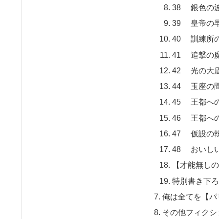
38 銀色の
39 皇帝の
40 訓練所
41 追撃の
42 光の大
44 玉座の
45 王都へ
46 王都へ
47 仮設の
48 おいし
【才能無しの
特別書き下
俺は全てを【パ
その他フィクシ