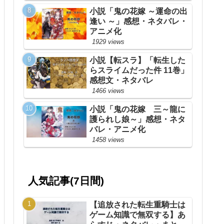
小説「鬼の花嫁 ～運命の出
逢い ～」感想・ネタバレ・
アニメ化
1929 views
小説【転スラ】「転生した
らスライムだった件 11巻」
感想文・ネタバレ
1466 views
小説「鬼の花嫁 三～龍に
護られし娘～」感想・ネタ
バレ・アニメ化
1458 views
人気記事(7日間)
【追放された転生重騎士は
ゲーム知識で無双する】あ