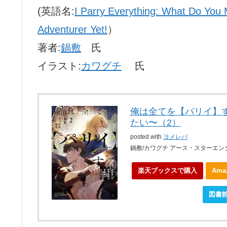
(英語名:
I Parry Everything: What Do You 
Adventurer Yet!
）
著者:
鍋敷
氏
イラスト:
カワグチ
氏
俺は全てを【パリイ】
たい〜（2）
posted with
ヨメレバ
鍋敷/カワグチ アース・スターエンタ
楽天ブックスで購入
Am
ebookjapanで購入
図書