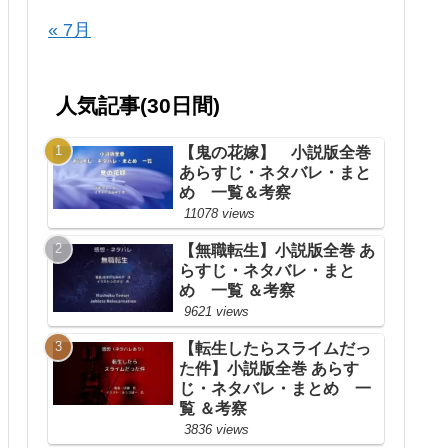
« 7月
人気記事(30日間)
【鬼の花嫁】 小説版全巻
あらすじ・ネタバレ・まと
め 一覧＆考察
11078 views
【無職転生】小説版全巻 あ
らすじ・ネタバレ・まと
め 一覧 ＆考察
9621 views
【転生したらスライムだっ
た件】小説版全巻 あらす
じ・ネタバレ・まとめ 一
覧 ＆考察
3836 views