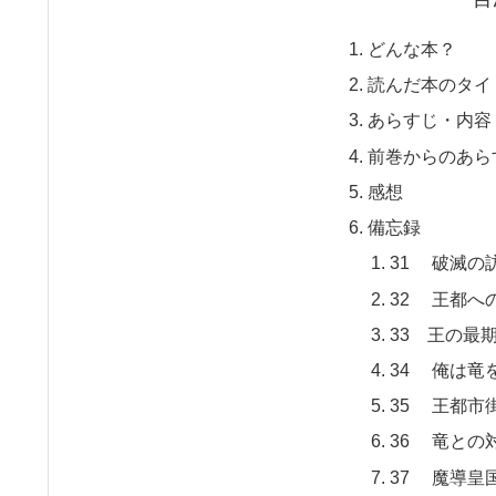
どんな本？
読んだ本のタイ
あらすじ・内容
前巻からのあら
感想
備忘録
31 破滅の
32 王都へ
33 王の最
34 俺は竜
35 王都市
36 竜との
37 魔導皇