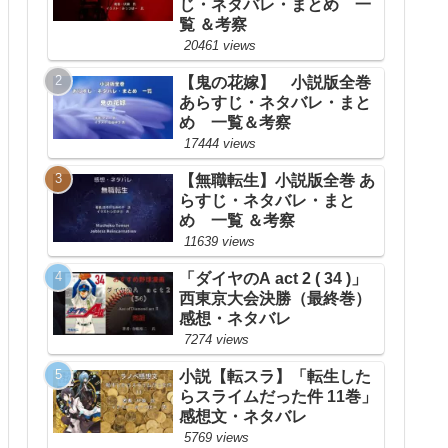
じ・ネタバレ・まとめ 一
覧 ＆考察
20461 views
【鬼の花嫁】 小説版全巻
あらすじ・ネタバレ・まと
め 一覧＆考察
17444 views
【無職転生】小説版全巻 あ
らすじ・ネタバレ・まと
め 一覧 ＆考察
11639 views
「ダイヤのA act 2 ( 34 )」
西東京大会決勝（最終巻）
感想・ネタバレ
7274 views
小説【転スラ】「転生した
らスライムだった件 11巻」
感想文・ネタバレ
5769 views