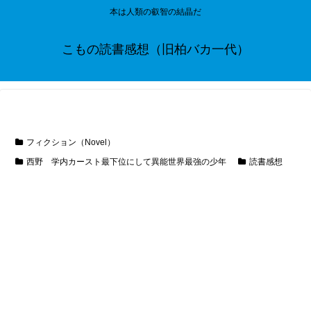
本は人類の叡智の結晶だ
こもの読書感想（旧柏バカ一代）
フィクション（Novel）
西野 学内カースト最下位にして異能世界最強の少年
読書感想