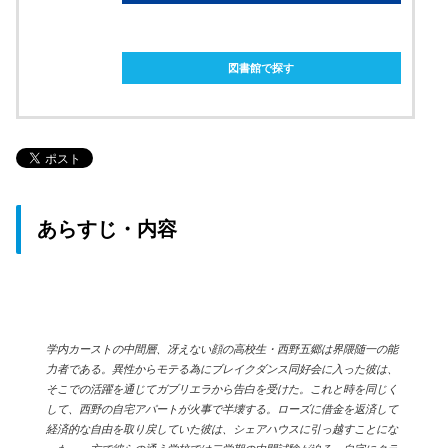
ebookjapanで購入
図書館で探す
あらすじ・内容
学内カーストの中間層、冴えない顔の高校生・西野五郷は界隈随一の能
力者である。異性からモテる為にブレイクダンス同好会に入った彼は、
そこでの活躍を通じてガブリエラから告白を受けた。これと時を同じく
して、西野の自宅アパートが火事で半壊する。ローズに借金を返済して
経済的な自由を取り戻していた彼は、シェアハウスに引っ越すことにな