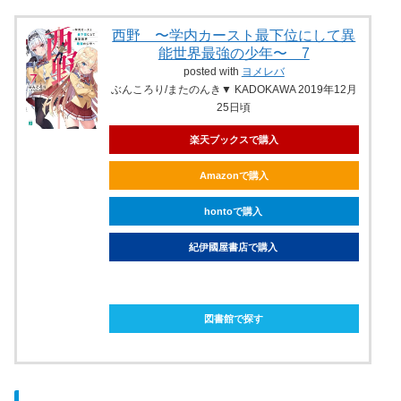
西野 〜学内カースト最下位にして異
能世界最強の少年〜 7
posted with
ヨメレバ
ぶんころり/またのんき▼ KADOKAWA 2019年12月
25日頃
楽天ブックスで購入
Amazonで購入
hontoで購入
紀伊國屋書店で購入
ebookjapanで購入
図書館で探す