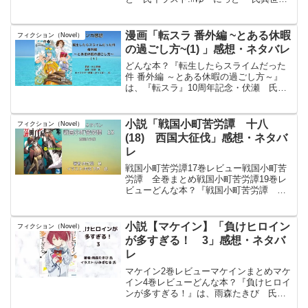
ウォーキング 〜エレージア王国編〜
（1）posted with ヨメレバあるくひと/ゆ
ーにっと KADOKAWA 2022年0...
漫画「転スラ 番外編 ~とある休暇
フィクション（Novel）
の過ごし方~(1) 」感想・ネタバレ
どんな本？『転生したらスライムだった
件 番外編 ～とある休暇の過ごし方～』
は、『転スラ』10周年記念・伏瀬 氏の
書き下ろし小説の巨弾コミカライズ。各
国首脳との会談や、武闘大会、技術発表
会に地下迷宮のお披露目と盛り沢山な内
小説「戦国小町苦労譚 十八
フィクション（Novel）
容の開国祭を無事に終...
(18) 西国大征伐」感想・ネタバ
レ
戦国小町苦労譚17巻レビュー戦国小町苦
労譚 全巻まとめ戦国小町苦労譚19巻レ
ビューどんな本？『戦国小町苦労譚 十
八 西国大征伐』は、戦国時代を舞台に
した歴史ファンタジー小説である。物語
は1579年、織田家による西国攻めが本格
小説【マケイン】「負けヒロイン
フィクション（Novel）
化する中、毛利輝...
が多すぎる！ 3」感想・ネタバ
レ
マケイン2巻レビューマケインまとめマケ
イン4巻レビューどんな本？『負けヒロイ
ンが多すぎる！』は、雨森たきび 氏に
よる日本のライトノベル。この作品は、