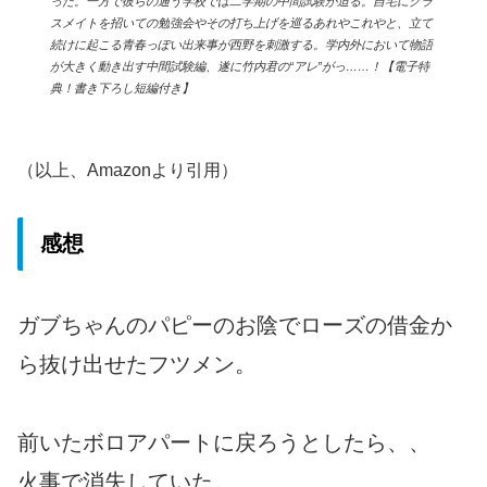
った。一方で彼らの通う学校では二学期の中間試験が迫る。自宅にクラ
スメイトを招いての勉強会やその打ち上げを巡るあれやこれやと、立て
続けに起こる青春っぽい出来事が西野を刺激する。学内外において物語
が大きく動き出す中間試験編、遂に竹内君の“アレ”がっ……！【電子特
典！書き下ろし短編付き】
（以上、Amazonより引用）
感想
ガブちゃんのパピーのお陰でローズの借金か
ら抜け出せたフツメン。
前いたボロアパートに戻ろうとしたら、、
火事で消失していた。