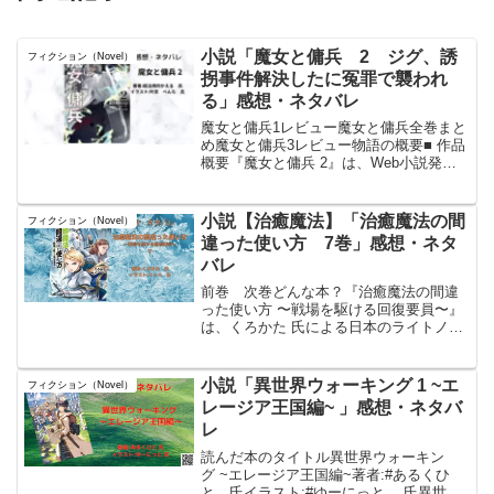
小説「魔女と傭兵 2 ジグ、誘
フィクション（Novel）
拐事件解決したに冤罪で襲われ
る」感想・ネタバレ
魔女と傭兵1レビュー魔女と傭兵全巻まと
め魔女と傭兵3レビュー物語の概要■ 作品
概要『魔女と傭兵 2』は、Web小説発の
本格ファンタジー作品である。 未知の大
陸へと渡った主人公のジグとシアーシャ
は、その土地の環境に馴染み、血と剣戟
小説【治癒魔法】「治癒魔法の間
フィクション（Novel）
に溢れた平和...
違った使い方 7巻」感想・ネタ
バレ
前巻 次巻どんな本？『治癒魔法の間違
った使い方 〜戦場を駆ける回復要員〜』
は、くろかた 氏による日本のライトノベ
ルで、イラストはKeG 氏が担当。この作
品は、2014年3月から「小説家になろう」
で連載が始まり、2016年3月から2020年
小説「異世界ウォーキング 1 ~エ
フィクション（Novel）
3...
レージア王国編~ 」感想・ネタバ
レ
読んだ本のタイトル異世界ウォーキン
グ ~エレージア王国編~著者:#あるくひ
と 氏イラスト:#ゆーにっと 氏異世界