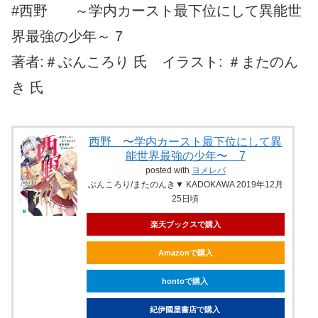
#西野 ～学内カースト最下位にして異能世
界最強の少年～ 7
著者:＃ぶんころり 氏 イラスト: ＃またのん
き 氏
西野 〜学内カースト最下位にして異
能世界最強の少年〜 7
posted with
ヨメレバ
ぶんころり/またのんき▼ KADOKAWA 2019年12月
25日頃
楽天ブックスで購入
Amazonで購入
hontoで購入
紀伊國屋書店で購入