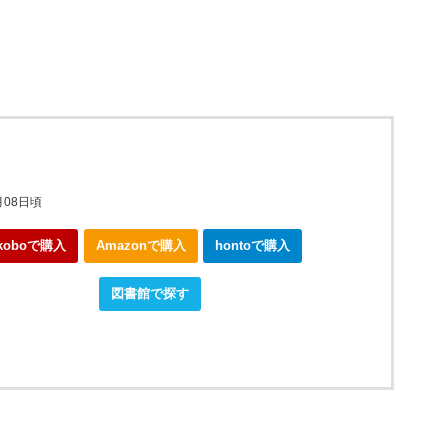
月08日頃
koboで購入
Amazonで購入
hontoで購入
okjapanで購入
図書館で探す