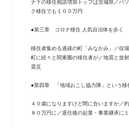
ナ下の移住相談増加トップは茨城県／パ
ク移住でも１００万円
●第三章 コロナ移住 人気自治体を歩く
移住者集める過疎の町「みなかみ」／役
町に続々と関東圏の移住者が／地震と放
震災
●第四章 「地域おこし協力隊」という移
４０歳になりますけど間に合いますか／
８０万円に／退任後の起業・事業継承に