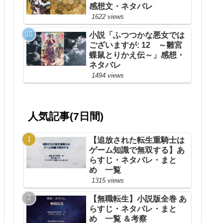
感想文・ネタバレ
1622 views
小説「ふつつかな悪女では
ございますが: 12 ～雛宮
蝶鼠とりかえ伝～」感想・
ネタバレ
1494 views
人気記事(7日間)
【追放された転生重騎士は
ゲーム知識で無双する】あ
らすじ・ネタバレ・まと
め 一覧
1315 views
【無職転生】小説版全巻 あ
らすじ・ネタバレ・まと
め 一覧 ＆考察