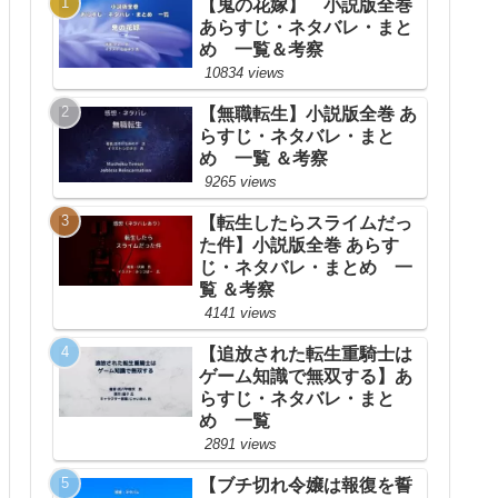
【鬼の花嫁】 小説版全巻
あらすじ・ネタバレ・まと
め 一覧＆考察
10834 views
【無職転生】小説版全巻 あ
らすじ・ネタバレ・まと
め 一覧 ＆考察
9265 views
【転生したらスライムだっ
た件】小説版全巻 あらす
じ・ネタバレ・まとめ 一
覧 ＆考察
4141 views
【追放された転生重騎士は
ゲーム知識で無双する】あ
らすじ・ネタバレ・まと
め 一覧
2891 views
【ブチ切れ令嬢は報復を誓