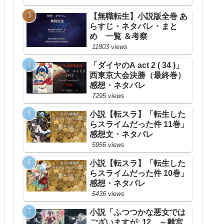
【無職転生】小説版全巻 あ
らすじ・ネタバレ・まと
め 一覧 ＆考察
11803 views
「ダイヤのA act 2 ( 34 )」
西東京大会決勝（最終巻）
感想・ネタバレ
7295 views
小説【転スラ】「転生した
らスライムだった件 11巻」
感想文・ネタバレ
5956 views
小説【転スラ】「転生した
らスライムだった件 10巻」
感想・ネタバレ
5436 views
小説「ふつつかな悪女では
ございますが: 12 ～雛宮