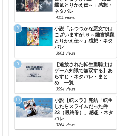
蝶鼠とりかえ伝～」感想・
ネタバレ
4111 views
小説「ふつつかな悪女では
ございますが: 6 ～雛宮蝶鼠
とりかえ伝～」感想・ネタ
バレ
3901 views
【追放された転生重騎士は
ゲーム知識で無双する】あ
らすじ・ネタバレ・まと
め 一覧
3594 views
小説【転スラ】完結「転生
したらスライムだった件
23（最終巻）」感想・ネタ
バレ
3264 views