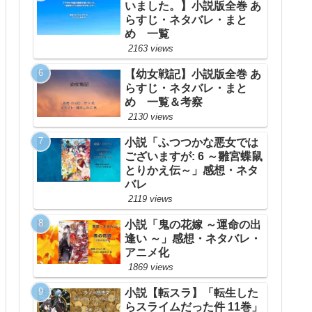
いました。】小説版全巻 あ
らすじ・ネタバレ・まと
め 一覧
2163 views
【幼女戦記】小説版全巻 あ
らすじ・ネタバレ・まと
め 一覧＆考察
2130 views
小説「ふつつかな悪女では
ございますが: 6 ～雛宮蝶鼠
とりかえ伝～」感想・ネタ
バレ
2119 views
小説「鬼の花嫁 ～運命の出
逢い ～」感想・ネタバレ・
アニメ化
1869 views
小説【転スラ】「転生した
らスライムだった件 11巻」