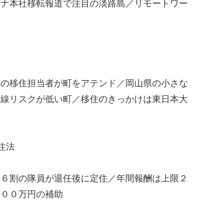
ソナ本社移転報道で注目の淡路島／リモートワー
場の移住担当者が町をアテンド／岡山県の小さな
射線リスクが低い町／移住のきっかけは東日本大
住法
約６割の隊員が退任後に定住／年間報酬は上限２
１００万円の補助