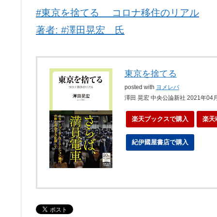
#東京を捨てる コロナ移住のリアル
著者: #澤田晃宏 氏
東京を捨てる
posted with
ヨメレバ
澤田 晃宏 中央公論新社 2021年04
楽天ブックスで購入
楽天
紀伊國屋書店で購入
ebo