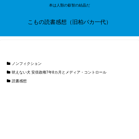
本は人類の叡智の結晶だ
こもの読書感想（旧柏バカ一代）
ノンフィクション
吠えない犬 安倍政権7年8カ月とメディア・コントロール
読書感想