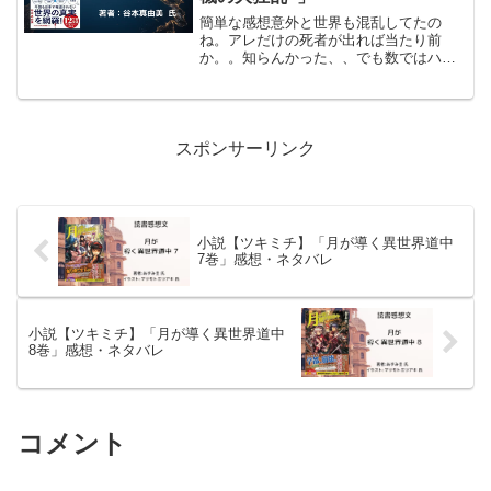
簡単な感想意外と世界も混乱してたの
ね。アレだけの死者が出れば当たり前
か。。知らんかった、、でも数ではハッ
キリ出てる。日本の順位が下がってる
わ、、でもね。。韓国、台湾と比べると
ダメだ。読んだ本のタイトル#世界のニュ
ースを日本人は何も知らない2...
スポンサーリンク
小説【ツキミチ】「月が導く異世界道中
7巻」感想・ネタバレ
小説【ツキミチ】「月が導く異世界道中
8巻」感想・ネタバレ
コメント