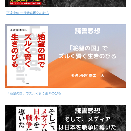
下流中年 一億総貧困化の行方
「絶望の国」でズルく賢く生きのびる