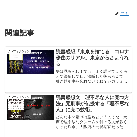
こも
関連記事
読書感想「東京を捨てる コロナ
ノンフィクション
移住のリアル」東京からさような
ら
夢は見るべし！でも、よく調べてよく考
えて決断してね。決断した後も考えて、
引き返す事を忘れないでね？シガラミに
纏われる前に。でも、そのシガラミが地
方の特色でもある。読んだ本のタイトル#
東京を捨てる コロナ移住のリアル著
読書感想文「理不尽な人に克つ方
ノンフィクション
者:#澤田晃宏 氏東京を...
法」元刑事が伝授する「理不尽な
人」に克つ技術。
どんな本？騒げば勝ちというような、大
声で理不尽なクレームを付ける人が多く
なった昨今。大阪府の元警察官だった方
が定年退職された後にクレーム対応に当
たったようだ。そんなクレームに対して