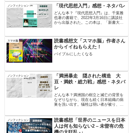
ベテランの方が、どうやったら理不尽な
「現代思想入門」感想・ネタバレ
ノンフィクション
クレームを言う人に対応出...
どんな本？『現代思想入門』は、千葉雅
也著の書籍で、2022年3月16日に講談社
から出版された。この本は、「新書大賞
2023」の大賞を受賞している。本書は、
現代思想の真髄をかつてない方法で書き
尽くした、究極の「入門書」。デリダ、
読書感想文「スマホ脳」作者さん
スマホ脳
ドゥルーズ、フ...
からイイねもらえた！
バイブルにしたくなる
「満洲暴走 隠された構造 大
ノンフィクション
豆・満鉄・総力戦」感想・ネタバ
レ
どんな本？満洲国の樹立と滅亡の背景を
なぞりながら、現在も続く日本組織の病
巣を洗い出す。犠牲は弱い者が被り、企
画立案した者はしっかり生き残り寿命を
全うする。そして歴史は繰り返す。同じ
過ちを繰り返して、、読んだ本のタイト
読書感想「世界のニュースを日本
ノンフィクション
ル満洲暴走 隠された構造...
人は何も知らない2 – 未曽有の危
機の大狂乱 -」