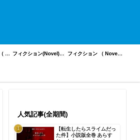
ノンフィクション （ nonfiction ） あいうえお順
フィクション(Novel)更新順
フィクション （ Novel ） あいうえお順
人気記事(全期間)
【転生したらスライムだっ
た件】小説版全巻 あらす