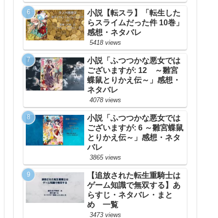
小説【転スラ】「転生した
らスライムだった件 10巻」
感想・ネタバレ
5418 views
小説「ふつつかな悪女では
ございますが: 12 ～雛宮
蝶鼠とりかえ伝～」感想・
ネタバレ
4078 views
小説「ふつつかな悪女では
ございますが: 6 ～雛宮蝶鼠
とりかえ伝～」感想・ネタ
バレ
3865 views
【追放された転生重騎士は
ゲーム知識で無双する】あ
らすじ・ネタバレ・まと
め 一覧
3473 views