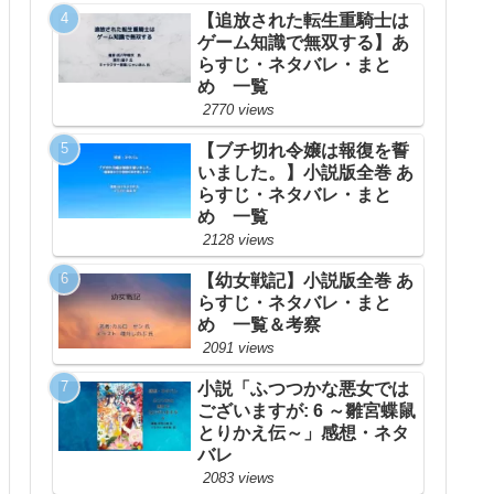
【追放された転生重騎士は
ゲーム知識で無双する】あ
らすじ・ネタバレ・まと
め 一覧
2770 views
【ブチ切れ令嬢は報復を誓
いました。】小説版全巻 あ
らすじ・ネタバレ・まと
め 一覧
2128 views
【幼女戦記】小説版全巻 あ
らすじ・ネタバレ・まと
め 一覧＆考察
2091 views
小説「ふつつかな悪女では
ございますが: 6 ～雛宮蝶鼠
とりかえ伝～」感想・ネタ
バレ
2083 views