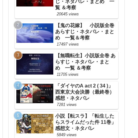
じ・ネタバレ・まとめ 一
覧 ＆考察
20645 views
【鬼の花嫁】 小説版全巻
あらすじ・ネタバレ・まと
め 一覧＆考察
17497 views
【無職転生】小説版全巻 あ
らすじ・ネタバレ・まと
め 一覧 ＆考察
11705 views
「ダイヤのA act 2 ( 34 )」
西東京大会決勝（最終巻）
感想・ネタバレ
7281 views
小説【転スラ】「転生した
らスライムだった件 11巻」
感想文・ネタバレ
5849 views