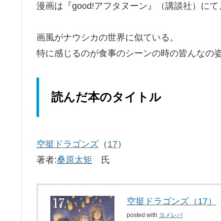
漫画は『good!アフタヌーン』（講談社）にて
画風がナウシカの世界に似ている。
特に感じるのが食事のシーンの時の皆んなの
読んだ本のタイトル
空挺ドラゴンズ
（
17
）
著者:
桑原太矩
氏
空挺ドラゴンズ（17）
posted with
ヨメレバ