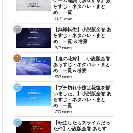
ゲーム知識で無双する】あ
らすじ・ネタバレ・まと
め 一覧
1194 views
【無職転生】小説版全巻 あ
らすじ・ネタバレ・まと
め 一覧 ＆考察
972 views
【鬼の花嫁】 小説版全巻
あらすじ・ネタバレ・まと
め 一覧＆考察
852 views
【ブチ切れ令嬢は報復を誓
いました。】小説版全巻 あ
らすじ・ネタバレ・まと
め 一覧
730 views
【転生したらスライムだっ
た件】小説版全巻 あらす