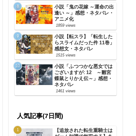
小説「鬼の花嫁 ～運命の出
逢い ～」感想・ネタバレ・
アニメ化
1859 views
小説【転スラ】「転生した
らスライムだった件 11巻」
感想文・ネタバレ
1515 views
小説「ふつつかな悪女では
ございますが: 12 ～雛宮
蝶鼠とりかえ伝～」感想・
ネタバレ
1461 views
人気記事(7日間)
【追放された転生重騎士は