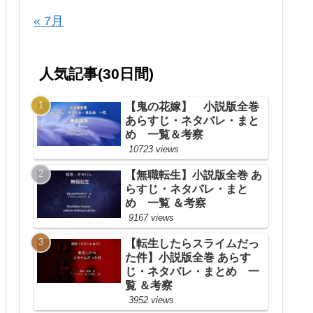
« 7月
人気記事(30日間)
【鬼の花嫁】 小説版全巻
あらすじ・ネタバレ・まと
め 一覧＆考察
10723 views
【無職転生】小説版全巻 あ
らすじ・ネタバレ・まと
め 一覧 ＆考察
9167 views
【転生したらスライムだっ
た件】小説版全巻 あらす
じ・ネタバレ・まとめ 一
覧 ＆考察
3952 views