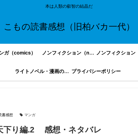
本は人類の叡智の結晶だ
こもの読書感想（旧柏バカ一代）
ンガ（comics）
ノンフィクション（nonfiction）更新順
ライトノベル・漫画の感想・ネタバレまとめ｜こもの読書感想
プライバシーポリシー
読書感想
マンガ
」天下り編.2 感想・ネタバレ