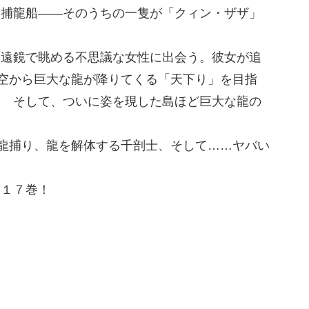
・捕龍船――そのうちの一隻が「クィン・ザザ」
望遠鏡で眺める不思議な女性に出会う。彼女が追
上空から巨大な龍が降りてくる「天下り」を目指
！ そして、ついに姿を現した島ほど巨大な龍の
、龍捕り、龍を解体する千剖士、そして……ヤバい
第１７巻！