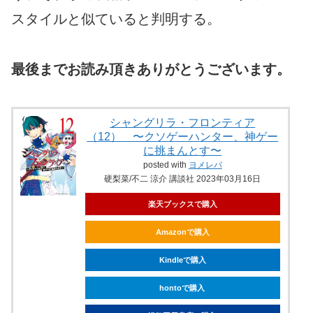
スタイルと似ていると判明する。
最後までお読み頂きありがとうございます。
シャングリラ・フロンティア
（12） 〜クソゲーハンター、神ゲー
に挑まんとす〜
posted with
ヨメレバ
硬梨菜/不二 涼介 講談社 2023年03月16日
楽天ブックスで購入
Amazonで購入
Kindleで購入
hontoで購入