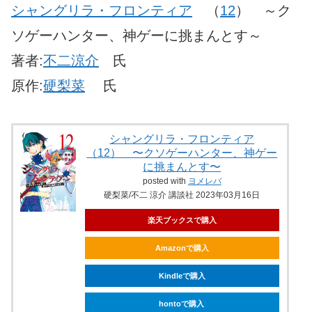
シャングリラ・フロンティア
（
12
） ～ク
ソゲーハンター、神ゲーに挑まんとす～
著者:
不二涼介
氏
原作:
硬梨菜
氏
シャングリラ・フロンティア
（12） 〜クソゲーハンター、神ゲー
に挑まんとす〜
posted with
ヨメレバ
硬梨菜/不二 涼介 講談社 2023年03月16日
楽天ブックスで購入
Amazonで購入
Kindleで購入
hontoで購入