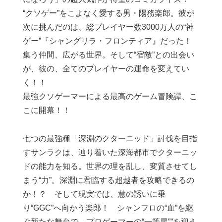
“クソゲー”をこよなく愛する男・陽務楽郎。彼が
次に挑んだのは、総プレイヤー数3000万人の“神
ゲー”『シャングリラ・フロンティア』だった！
集う仲間、広がる世界。そして“宿敵”との出会い
が、彼の、全てのプレイヤーの運命を変えてい
く！！
最強クソゲーマーによる最高のゲーム冒険譚、こ
こに開幕！！
七つの最強種「深淵のクターニッド」討伐を目指
すサンラクは、辿り着いた深海都市でクターニッ
ドの能力を知る。世界の理を乱し、変質させてし
まう“力”。深淵に君臨する超越者を攻略できるの
か！？ そして現実では、慧の誘いに乗
り“GGC”へ向かう楽郎！ シャンフロの“血”を継
ぐ新たな舞台で、プロゲーマーの“一等星””を迎え