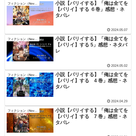
小説【パリイする】「俺は全てを
フィクション（Novel）
【パリイ】する ６巻」感想・ネ
タバレ
2024.05.07
小説【パリイする】「俺は全てを
フィクション（Novel）
【パリイ】する 5」感想・ネタバ
レ
2024.05.02
小説【パリイする】「俺は全てを
フィクション（Novel）
【パリイ】する 4 巻」感想・ネ
タバレ
2024.04.29
小説【パリイする】「俺は全てを
フィクション（Novel）
【パリイ】する 7 巻」感想・ネ
タバレ