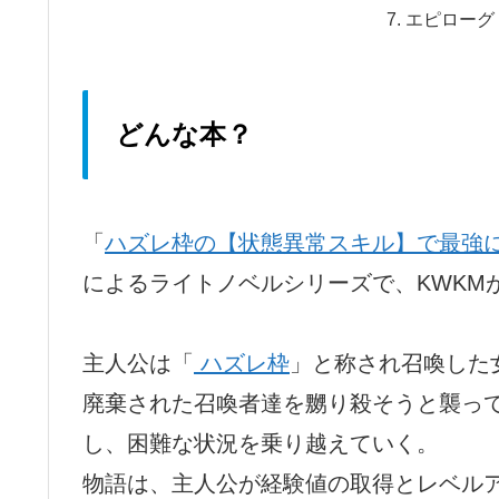
エピローグ
どんな本？
「
ハズレ枠の【状態異常スキル】で最強
によるライトノベルシリーズで、KWKM
主人公は「
ハズレ枠
」と称され召喚した
廃棄された召喚者達を嬲り殺そうと襲っ
し、困難な状況を乗り越えていく。
物語は、主人公が経験値の取得とレベル