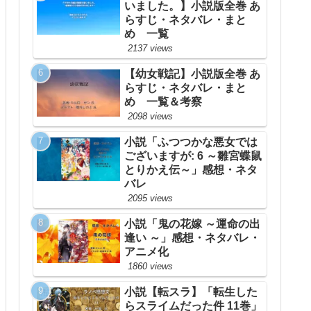
いました。】小説版全巻 あ
らすじ・ネタバレ・まと
め 一覧
2137 views
【幼女戦記】小説版全巻 あ
らすじ・ネタバレ・まと
め 一覧＆考察
2098 views
小説「ふつつかな悪女では
ございますが: 6 ～雛宮蝶鼠
とりかえ伝～」感想・ネタ
バレ
2095 views
小説「鬼の花嫁 ～運命の出
逢い ～」感想・ネタバレ・
アニメ化
1860 views
小説【転スラ】「転生した
らスライムだった件 11巻」