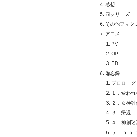
感想
同シリーズ
その他フィク
アニメ
PV
OP
ED
備忘録
プロローグ
１．変われ
２．女神討
３．帰還
４．神創迷
５． ｎ ｏ