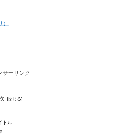
り）
ンサーリンク
次
イトル
容