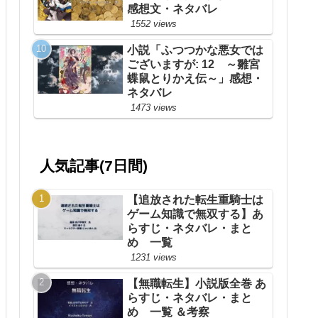
感想文・ネタバレ
1552 views
小説「ふつつかな悪女では
ございますが: 12 ～雛宮
蝶鼠とりかえ伝～」感想・
ネタバレ
1473 views
人気記事(7日間)
【追放された転生重騎士は
ゲーム知識で無双する】あ
らすじ・ネタバレ・まと
め 一覧
1231 views
【無職転生】小説版全巻 あ
らすじ・ネタバレ・まと
め 一覧 ＆考察