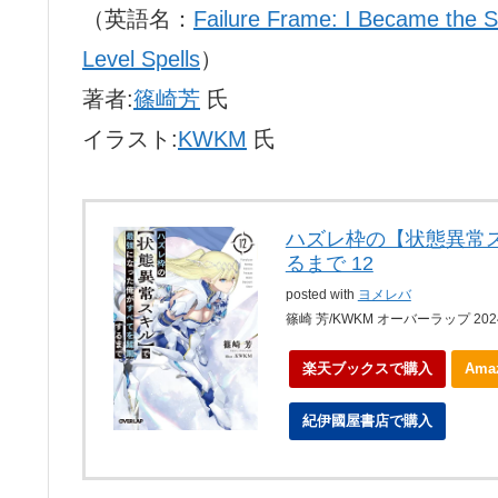
（英語名：
Failure Frame: I Became the S
Level Spells
）
著者:
篠崎芳
氏
イラスト:
KWKM
氏
ハズレ枠の【状態異常
るまで 12
posted with
ヨメレバ
篠崎 芳/KWKM オーバーラップ 202
楽天ブックスで購入
Am
紀伊國屋書店で購入
ebo