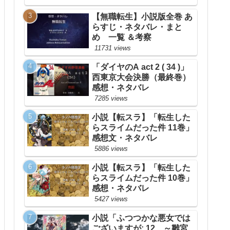
【無職転生】小説版全巻 あ
らすじ・ネタバレ・まと
め 一覧 ＆考察
11731 views
「ダイヤのA act 2 ( 34 )」
西東京大会決勝（最終巻）
感想・ネタバレ
7285 views
小説【転スラ】「転生した
らスライムだった件 11巻」
感想文・ネタバレ
5886 views
小説【転スラ】「転生した
らスライムだった件 10巻」
感想・ネタバレ
5427 views
小説「ふつつかな悪女では
ございますが: 12 ～雛宮