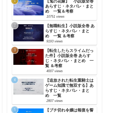
【鬼の花嫁】 小説版全巻
あらすじ・ネタバレ・まと
め 一覧＆考察
10751 views
【無職転生】小説版全巻 あ
らすじ・ネタバレ・まと
め 一覧 ＆考察
9193 views
【転生したらスライムだっ
た件】小説版全巻 あらす
じ・ネタバレ・まとめ 一
覧 ＆考察
4007 views
【追放された転生重騎士は
ゲーム知識で無双する】あ
らすじ・ネタバレ・まと
め 一覧
2807 views
【ブチ切れ令嬢は報復を誓