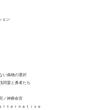
ション
ない偽物の選択
伐同盟と勇者たち
宮／神葬命宮
 ａｌｔｅｒｎａｔｉｖｅ