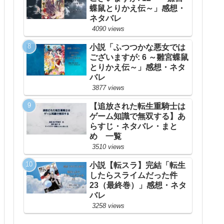
蝶鼠とりかえ伝～」感想・
ネタバレ
4090 views
小説「ふつつかな悪女では
ございますが: 6 ～雛宮蝶鼠
とりかえ伝～」感想・ネタ
バレ
3877 views
【追放された転生重騎士は
ゲーム知識で無双する】あ
らすじ・ネタバレ・まと
め 一覧
3510 views
小説【転スラ】完結「転生
したらスライムだった件
23（最終巻）」感想・ネタ
バレ
3258 views